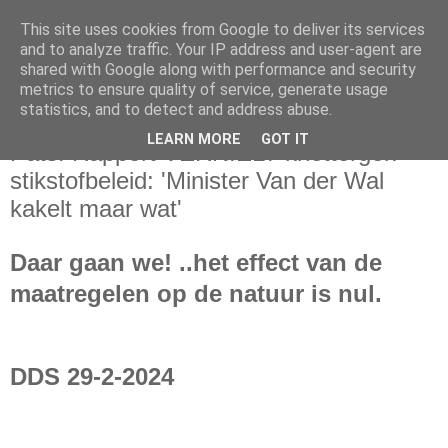
This site uses cookies from Google to deliver its services
and to analyze traffic. Your IP address and user-agent are
shared with Google along with performance and security
metrics to ensure quality of service, generate usage
statistics, and to detect and address abuse.
vrijdag 1 maart 2024
LEARN MORE
GOT IT
Pats! Rapport VERNIELT knettergek
stikstofbeleid: 'Minister Van der Wal
kakelt maar wat'
Daar gaan we! ..
het effect van de
maatregelen op de natuur is nul.
DDS 29-2-2024