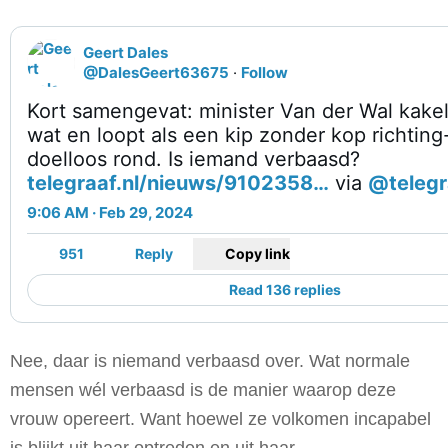
Geert Dales
@DalesGeert63675
·
Follow
Kort samengevat: minister Van der Wal kake
wat en loopt als een kip zonder kop richting
doelloos rond. Is iemand verbaasd?
telegraaf.nl/nieuws/9102358…
via
@telegr
9:06 AM · Feb 29, 2024
951
Reply
Copy link
Read 136 replies
Nee, daar is niemand verbaasd over. Wat normale
mensen wél verbaasd is de manier waarop deze
vrouw opereert. Want hoewel ze volkomen incapabel
is blijkt uit haar optreden en uit haar