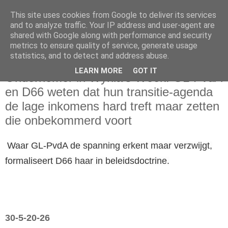
This site uses cookies from Google to deliver its services
and to analyze traffic. Your IP address and user-agent are
shared with Google along with performance and security
metrics to ensure quality of service, generate usage
statistics, and to detect and address abuse.
zaterdag 30 mei 2026
LEARN MORE
GOT IT
Ondernemer in Wynia’s Week: GL-PvdA
en D66 weten dat hun transitie-agenda
de lage inkomens hard treft maar zetten
die onbekommerd voort
Waar GL-PvdA de spanning erkent maar verzwijgt,
formaliseert D66 haar in beleidsdoctrine.
30-5-20-26