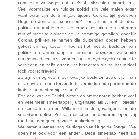
criminelen vanwege roof, diefstal, misschien moord, enz.
Veel voormalige en huidige politici zijn vele malen erger
want waar zijn de 5 miljard tijdens Corona tijd gebleven
Hugo de Jonge en consorten? Hoe zit het met de door
politiek en ambtenaren genomen besluiten om iedereen
min of meer te dwingen de, in sommige gevallen, dodelijk
Corona prikken te nemen die duizenden doden hebben
gekost en nog kosten? Hoe zit het met de besluiten van
politiek en ambtenarij om mensen bewezen werkende
geneesmiddelen als Ivermectine en Hydroxychloriquine te
verbieden en zelfs artsen liet berechten als ze het middel
toch voorschreven?
Zo zijn er nog veel meer kwalijke besluiten zoals bijv. man
of vrouw van een stervende te verbieden hun partner in de
laatste momenten bij te staan?
Een deel van de Politici, artsen en ambtenaren hebben veel
en veel meer smeerlapperij uitgehaald als Willem Holleder
en consorten alleen Willem zit in de gevangenis en de
verantwoordelijke Politici, medici en ambtenaren lopen vrij
rond met een goed gevulde bankrekening.
We weten allemaal nog de slogan van Hugo de Jonge: "We
doen het ook voor een ander". Deze smeerlap heeft als