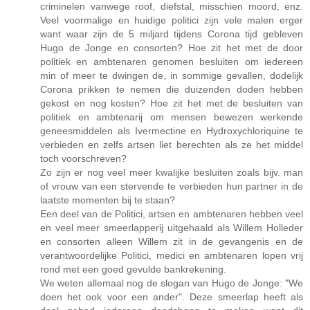
criminelen vanwege roof, diefstal, misschien moord, enz.
Veel voormalige en huidige politici zijn vele malen erger
want waar zijn de 5 miljard tijdens Corona tijd gebleven
Hugo de Jonge en consorten? Hoe zit het met de door
politiek en ambtenaren genomen besluiten om iedereen
min of meer te dwingen de, in sommige gevallen, dodelijk
Corona prikken te nemen die duizenden doden hebben
gekost en nog kosten? Hoe zit het met de besluiten van
politiek en ambtenarij om mensen bewezen werkende
geneesmiddelen als Ivermectine en Hydroxychloriquine te
verbieden en zelfs artsen liet berechten als ze het middel
toch voorschreven?
Zo zijn er nog veel meer kwalijke besluiten zoals bijv. man
of vrouw van een stervende te verbieden hun partner in de
laatste momenten bij te staan?
Een deel van de Politici, artsen en ambtenaren hebben veel
en veel meer smeerlapperij uitgehaald als Willem Holleder
en consorten alleen Willem zit in de gevangenis en de
verantwoordelijke Politici, medici en ambtenaren lopen vrij
rond met een goed gevulde bankrekening.
We weten allemaal nog de slogan van Hugo de Jonge: "We
doen het ook voor een ander". Deze smeerlap heeft als