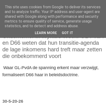
This site uses cookies from Google to deliver its services
and to analyze traffic. Your IP address and user-agent are
shared with Google along with performance and security
metrics to ensure quality of service, generate usage
statistics, and to detect and address abuse.
zaterdag 30 mei 2026
LEARN MORE
GOT IT
Ondernemer in Wynia’s Week: GL-PvdA
en D66 weten dat hun transitie-agenda
de lage inkomens hard treft maar zetten
die onbekommerd voort
Waar GL-PvdA de spanning erkent maar verzwijgt,
formaliseert D66 haar in beleidsdoctrine.
30-5-20-26