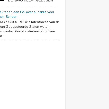
DE NAVO HEEFT GELOGEN
t vragen aan GS over subsidie voor
sen Schoorl
 / SCHOORL De Statenfractie van de
 van Gedeputeerde Staten weten
subsidie Staatsbosbeheer vorig jaar
r...