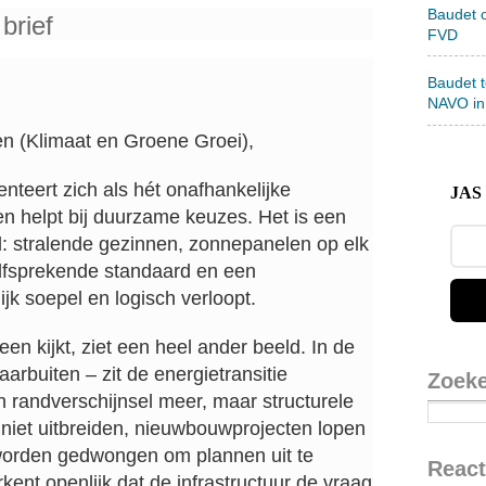
Baudet 
brief
FVD
Baudet 
NAVO in
n (Klimaat en Groene Groei),
enteert zich als hét onafhankelijke
JAS 
 helpt bij duurzame keuzes. Het is een
d: stralende gezinnen, zonnepanelen op elk
fsprekende standaard en een
ijk soepel en logisch verloopt.
n kijkt, ziet een heel ander beeld. In de
aarbuiten – zit de energietransitie
Zoek
 randverschijnsel meer, maar structurele
 niet uitbreiden, nieuwbouwprojecten lopen
worden gedwongen om plannen uit te
React
kent openlijk dat de infrastructuur de vraag