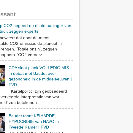
essant
op CO2 negeert de echte aanjager van
tuur, zeggen experts
eweert dat door de mens
akte CO2-emissies de planeet in
rengen. ‘Totale onzin’, zeggen
appers. ‘CO2 veroorz...
CDA slaat plank VOLLEDIG MIS
in debat met Baudet over
gezondheid in de middeleeuwen |
FVD
Kartelpolitici zijn geobsedeerd
verkeerde interpretatie van wat
eid' zou betekenen.
Baudet toont KEIHARDE
HYPOCRISIE van NAVO in
Tweede Kamer | FVD