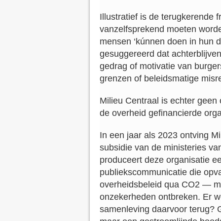
Illustratief is de terugkerende
vanzelfsprekend moeten worden’
mensen ‘kúnnen doen in hun da
gesuggereerd dat achterblijvend
gedrag of motivatie van burger
grenzen of beleidsmatige misr
Milieu Centraal is echter geen
de overheid gefinancierde orga
In een jaar als 2023 ontving Mi
subsidie van de ministeries v
produceert deze organisatie e
publiekscommunicatie die opval
overheidsbeleid qua CO2 — maa
onzekerheden ontbreken. Er wer
samenleving daarvoor terug? G