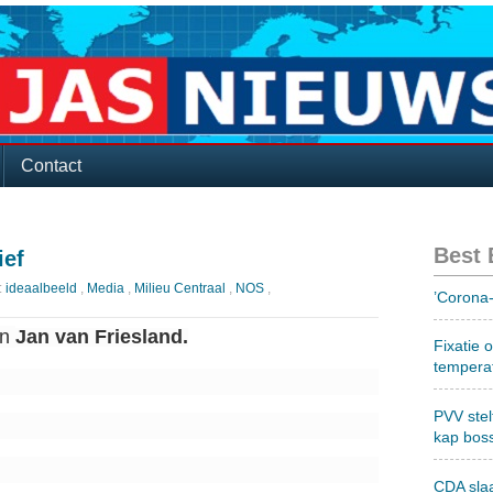
Contact
Best
ief
:
ideaalbeeld
,
Media
,
Milieu Centraal
,
NOS
,
’Corona-
n
Jan van Friesland.
Fixatie 
tempera
PVV stel
kap bos
CDA sla