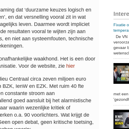
 framing dat ‘duurzame keuzes logisch en
Inter
, en dat versnelling vooral zit in wat
gelijks leven. Daarmee wordt impliciet
Fixatie 
tempera
e resultaten vooral te wijten zijn aan
De VN b
s, en niet aan systeemfouten, technische
veroorza
ekeningen.
gevaar b
wetensch
 onafhankelijke waakhond. Het is een door
nisatie. Voor de website, zie
hier
lieu Centraal circa zeven miljoen euro
an BZK, IenW en EZK. Met ruim 40 fte
en constante stroom aan
met een 
'gezondh
lend goed aansluit bij het alarmistische
r waarin wezenlijke kritiek of
ken o.a. 90 voorlichters. Wat krijgt de
een open debat, geen kritische toetsing,