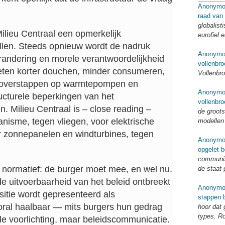
Anonymo
raad van
globalist
Milieu Centraal een opmerkelijk
eurofiel 
llen. Steeds opnieuw wordt de nadruk
Anonymo
randering en morele verantwoordelijkheid
vollenbro
ten korter douchen, minder consumeren,
Vollenbro
, overstappen op warmtepompen en
Anonymo
ructurele beperkingen van het
vollenbro
. Milieu Centraal is – close reading –
de groots
anisme, tegen vliegen, voor elektrische
modellen
or zonnepanelen en windturbines, tegen
Anonymo
opgelet b
communis
 normatief: de burger moet mee, en wel nu.
de staat 
p de uitvoerbaarheid van het beleid ontbreekt
Anonymo
nsitie wordt gepresenteerd als
stappen b
ooral haalbaar — mits burgers hun gedrag
hoor dat
types. R
le voorlichting, maar beleidscommunicatie.