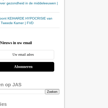
over gezondheid in de middeleeuwen |
toont KEIHARDE HYPOCRISIE van
 Tweede Kamer | FVD
Nieuws in uw email
Abonneren
en op JAS
ies