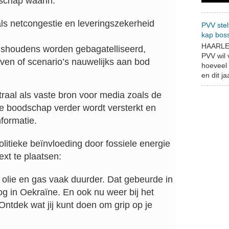
schap waarin:
ls netcongestie en leveringszekerheid
PVV stel
kap bos
,
HAARLEM
uishoudens worden gebagatelliseerd,
PVV wil
even of scenario’s nauwelijks aan bod
hoeveel 
en dit jaa
raal als vaste bron voor media zoals de
 boodschap verder wordt versterkt en
nformatie.
litieke beïnvloeding door fossiele energie
ext te plaatsen:
n olie en gas vaak duurder. Dat gebeurde in
og in Oekraïne. En ook nu weer bij het
Ontdek wat jij kunt doen om grip op je