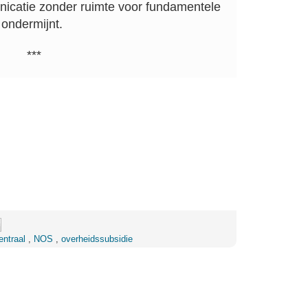
icatie zonder ruimte voor fundamentele
 ondermijnt.
***
entraal
,
NOS
,
overheidssubsidie