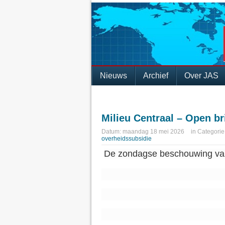
Nieuws
Archief
Over JAS
Milieu Centraal – Open br
Datum:
maandag 18 mei 2026
in
Categorie
overheidssubsidie
De zondagse beschouwing va