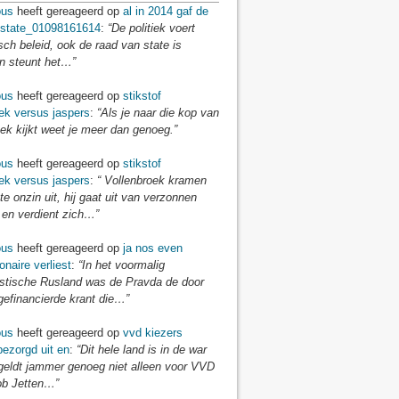
us
heeft gereageerd op
al in 2014 gaf de
 state_01098161614
:
“De politiek voert
isch beleid, ook de raad van state is
en steunt het…”
us
heeft gereageerd op
stikstof
ek versus jaspers
:
“Als je naar die kop van
ek kijkt weet je meer dan genoeg.”
us
heeft gereageerd op
stikstof
ek versus jaspers
:
“ Vollenbroek kramen
te onzin uit, hij gaat uit van verzonnen
 en verdient zich…”
us
heeft gereageerd op
ja nos even
onaire verliest
:
“In het voormalig
tische Rusland was de Pravda de door
gefinancierde krant die…”
us
heeft gereageerd op
vvd kiezers
ezorgd uit en
:
“Dit hele land is in de war
 geldt jammer genoeg niet alleen voor VVD
ob Jetten…”