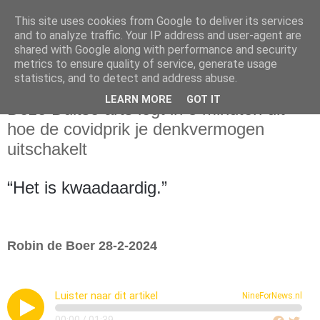
This site uses cookies from Google to deliver its services
and to analyze traffic. Your IP address and user-agent are
shared with Google along with performance and security
metrics to ensure quality of service, generate usage
statistics, and to detect and address abuse.
woensdag 28 februari 2024
LEARN MORE
GOT IT
Deze Duitse arts legt in 3 minuten uit
hoe de covidprik je denkvermogen
uitschakelt
“Het is kwaadaardig.”
Robin de Boer 28-2-2024
Luister naar dit artikel
NineForNews.nl
00:00
/
01:39