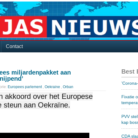
Contact
Best
ees miljardenpakket aan
 nijpend’
’Corona-
orie:
Europees parlement
,
Oekraine
,
Orban
en akkoord over het Europese
Fixatie 
tempera
e steun aan Oekraïne.
PVV stel
kap bos
CDA sla