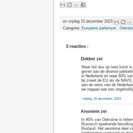
on vrijdag 15 december 2023
Categorie:
Europees parlement
,
Oekrai
3 reacties :
Dekker zei
Waar het dus op neer komt is 
geven aan de diverse pakkett
in Nederland en waar 60% va
bij zowel de EU als de NAVO,
aan de wens van de Nederlands
we nagaan wat een ongeloofli
vrijdag, 15 december, 2023
Anoniem zei
In 90% van Oekraïne is helema
Russisch sprekende bevolking
Rusland. Het westerse deel v
landgenoten vermoord en daar