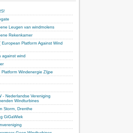
S!
egate
ene Leugen van windmolens
oene Rekenkamer
 European Platform Against Wind
)
s against wind
ker
h Platform Windenergie ZIjpe
- Nederlandse Vereniging
enden Windturbines
rm Storm, Drenthe
ing GiGaWiek
vereniging
germeer Geen Windturbines