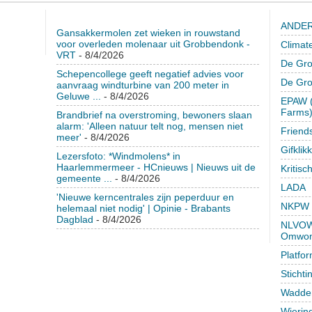
ANDER
Gansakkermolen zet wieken in rouwstand
voor overleden molenaar uit Grobbendonk -
Climat
VRT
- 8/4/2026
De Gro
Schepencollege geeft negatief advies voor
De Gr
aanvraag windturbine van 200 meter in
Geluwe ...
- 8/4/2026
EPAW (
Farms
Brandbrief na overstroming, bewoners slaan
alarm: 'Alleen natuur telt nog, mensen niet
Friend
meer'
- 8/4/2026
Gifklik
Lezersfoto: *Windmolens* in
Haarlemmermeer - HCnieuws | Nieuws uit de
Kritisc
gemeente ...
- 8/4/2026
LADA
'Nieuwe kerncentrales zijn peperduur en
NKPW
helemaal niet nodig' | Opinie - Brabants
Dagblad
- 8/4/2026
NLVOW 
Omwon
Platfo
Sticht
Wadden
Wierin