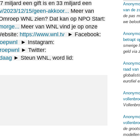
 miljard een gift is en 33 miljard een
Anonymo
van de zo
.tv/2023/12/15/geen-akkoor...
Meer van
de pas me
mroep WNL zien? Dat kan op NPO Start:
we beloo
emorge...
Meer van WNL vind je op onze
Anonymo
Website:
https://www.wnl.tv
► Facebook:
betrapt o
roepwnl
► Instagram:
smerige l
mroepwnl
► Twitter:
geld via 
ndaag
► Steun WNL, word lid:
Anonymo
raad van
globalist
eurofiel 
Anonymo
vollenbro
Vollenbro
Anonymo
vollenbro
de groots
modellen