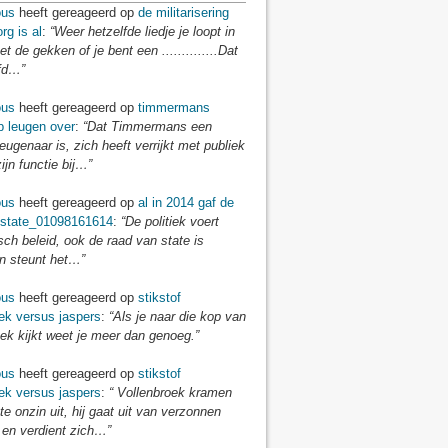
us
heeft gereageerd op
de militarisering
rg is al
:
“Weer hetzelfde liedje je loopt in
t de gekken of je bent een ..............Dat
fd…”
us
heeft gereageerd op
timmermans
p leugen over
:
“Dat Timmermans een
eugenaar is, zich heeft verrijkt met publiek
zijn functie bij…”
us
heeft gereageerd op
al in 2014 gaf de
 state_01098161614
:
“De politiek voert
isch beleid, ook de raad van state is
en steunt het…”
us
heeft gereageerd op
stikstof
ek versus jaspers
:
“Als je naar die kop van
ek kijkt weet je meer dan genoeg.”
us
heeft gereageerd op
stikstof
ek versus jaspers
:
“ Vollenbroek kramen
te onzin uit, hij gaat uit van verzonnen
 en verdient zich…”