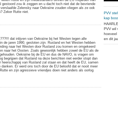
 gestoord zou ik zeggen en u dacht toch niet dat de bevriende
 verslaafde Zelensky naar Oekraïne zouden vliegen als ze ook
 Zeker Rutte niet.
PVV stel
kap bos
HAARLEM
PVV wil
hoeveel 
?!!! dat inlijven van Oekraïne bij het Westen tegen alle
en dit jaa
k in de jaren 1990, gesloten zijn. Rusland en het Westen hebben
reiding naar het Westen door Rusland zou komen en omgekeerd
en naar het Oosten. Zoals gewoonlijk hebben zowel de EU als de
 gehouden. Oekraïne bij de EU en dus de NAVO, is vragen om
og begrijpen dat Rusland na deze berichten niet eerder stopt dan
er heerschappij van Rusland zal staan en dat heeft de EU, samen
 danken. Er werd ons toch door de EU beloofd dat er nooit meer
utte en zijn agressieve vriendjes doen niet anders als oorlog