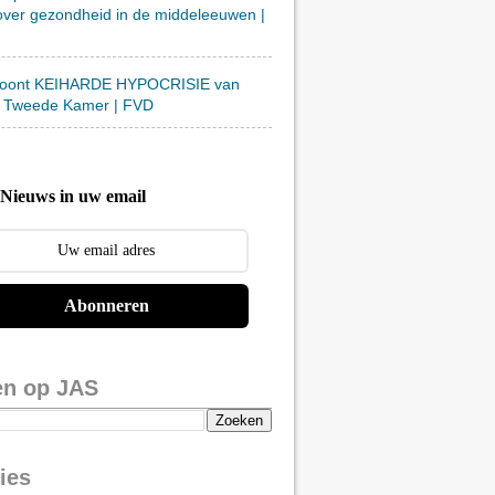
over gezondheid in de middeleeuwen |
toont KEIHARDE HYPOCRISIE van
 Tweede Kamer | FVD
Nieuws in uw email
Abonneren
en op JAS
ies