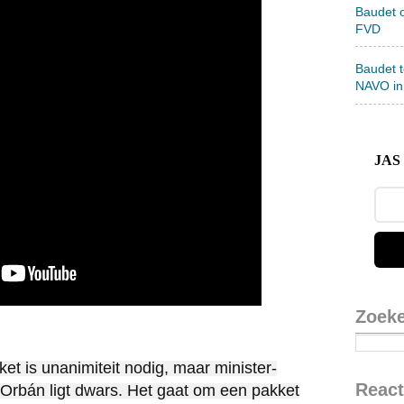
Baudet 
FVD
Baudet 
NAVO in
JAS 
Zoek
et is unanimiteit nodig, maar minister-
React
 Orbán ligt dwars. Het gaat om een pakket