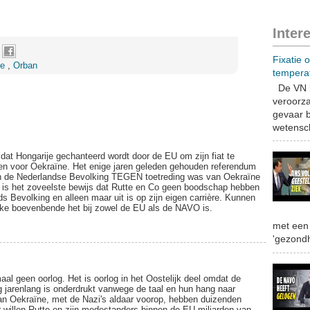
Inter
Fixatie 
ne
,
Orban
tempera
De VN b
veroorza
gevaar b
wetensch
dat Hongarije gechanteerd wordt door de EU om zijn fiat te
en voor Oekraïne. Het enige jaren geleden gehouden referendum
n de Nederlandse Bevolking TEGEN toetreding was van Oekraïne
 is het zoveelste bewijs dat Rutte en Co geen boodschap hebben
 Bevolking en alleen maar uit is op zijn eigen carrière. Kunnen
jke boevenbende het bij zowel de EU als de NAVO is.
met een 
'gezondh
al geen oorlog. Het is oorlog in het Oostelijk deel omdat de
 jarenlang is onderdrukt vanwege de taal en hun hang naar
an Oekraïne, met de Nazi's aldaar voorop, hebben duizenden
 willen Rutte en zijn medestanders binnen de EU miljarden van