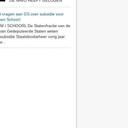
DE NAVO HEEFT GELOGEN
t vragen aan GS over subsidie voor
sen Schoorl
 / SCHOORL De Statenfractie van de
 van Gedeputeerde Staten weten
subsidie Staatsbosbeheer vorig jaar
r...