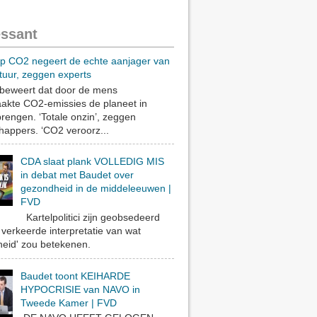
essant
op CO2 negeert de echte aanjager van
tuur, zeggen experts
eweert dat door de mens
akte CO2-emissies de planeet in
rengen. ‘Totale onzin’, zeggen
appers. ‘CO2 veroorz...
CDA slaat plank VOLLEDIG MIS
in debat met Baudet over
gezondheid in de middeleeuwen |
FVD
Kartelpolitici zijn geobsedeerd
verkeerde interpretatie van wat
eid' zou betekenen.
Baudet toont KEIHARDE
HYPOCRISIE van NAVO in
Tweede Kamer | FVD