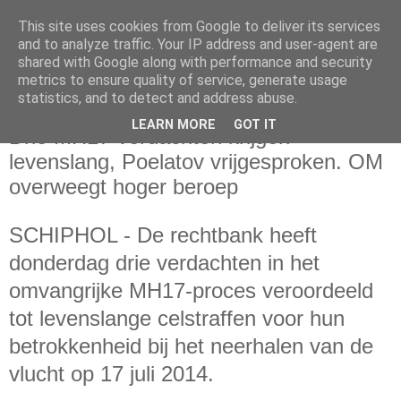
This site uses cookies from Google to deliver its services
and to analyze traffic. Your IP address and user-agent are
shared with Google along with performance and security
metrics to ensure quality of service, generate usage
statistics, and to detect and address abuse.
donderdag 17 november 2022
LEARN MORE
GOT IT
Drie MH17-verdachten krijgen
levenslang, Poelatov vrijgesproken. OM
overweegt hoger beroep
SCHIPHOL -
De rechtbank heeft
donderdag drie verdachten in het
omvangrijke MH17-proces veroordeeld
tot levenslange celstraffen voor hun
betrokkenheid bij het neerhalen van de
vlucht op 17 juli 2014.