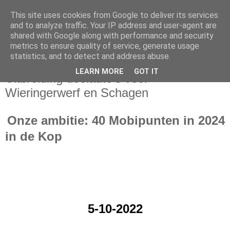
This site uses cookies from Google to deliver its services
and to analyze traffic. Your IP address and user-agent are
shared with Google along with performance and security
metrics to ensure quality of service, generate usage
statistics, and to detect and address abuse.
woensdag 5 oktober 2022
LEARN MORE
GOT IT
Uitbreiding deelauto’s voor
Wieringerwerf en Schagen
Onze ambitie: 40 Mobipunten in 2024
in de Kop
5-10-2022