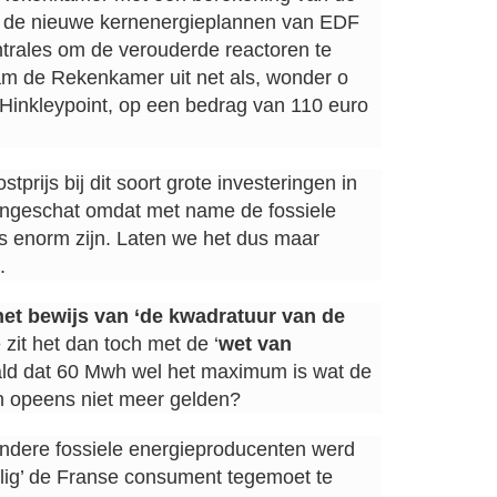
n de nieuwe kernenergieplannen van EDF
ntrales om de verouderde reactoren te
am de Rekenkamer uit net als, wonder o
 Hinkleypoint, op een bedrag van 110 euro
tprijs bij dit soort grote investeringen in
 ingeschat omdat met name de fossiele
es enorm zijn. Laten we het dus maar
.
het bewijs van ‘de kwadratuur van de
zit het dan toch met de ‘
wet van
ald dat 60 Mwh wel het maximum is wat de
n opeens niet meer gelden?
ndere fossiele energieproducenten werd
llig’ de Franse consument tegemoet te