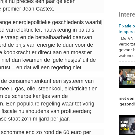
ijs nu precies een jaar geleden
e premier Jean Castex.
Inter
 lange energiepolitieke geschiedenis waarbij
Fixatie 
d van elektriciteit nauwkeurig in balans
tempera
 vraag en de betaalbaarheid daarvan
De VN b
veroorza
d de prijs van energie te duur voor de
gevaar b
e koopkracht er direct aan en moest er
wetensch
niet dan kwamen de ‘gele hesjes’ uit de
rust – en dat wil een regering niet.
an de consumentenkant een systeem van
 u gas, olie, steenkool, elektriciteit en
om de scherpe kantjes van de
met een 
. Een populaire regeling waar tot vorig
'gezondh
e fiscale huishoudens van profiteerden;
se staat zo’n miljard per jaar.
js schommelend zo rond de 60 euro per