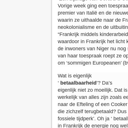
Vorige week ging een toespraa
premier van Italië en de nieuwe
waarin ze uithaalde naar de Fra
neokolonialisme en de uitbuiti
“Frankrijk middels kinderarbe
waardoor in Frankrijk het lich
de inwoners van Niger nu nog st
van haar toespraak roept ze op
om ‘sommigen Europeanen’ (bv 
Wat is eigenlijk
‘
betaalbaarheid
’? Da’s
eigenlijk niet zo moeilijk. Dat is
werkelijk van alles zijn zoals 
naar de Efteling of een Cook
die zichzelf terugbetaald? Dus
fossiele tijdperk’. Oh ja ‘ betaa
in Frankrijk de energie nog we