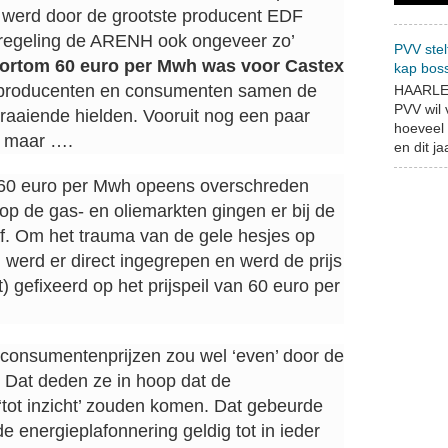
 werd door de grootste producent EDF
 regeling de ARENH ook ongeveer zo’
PVV stel
ortom 60 euro per Mwh was voor Castex
kap bos
producenten en consumenten samen de
HAARLEM
PVV wil
raaiende hielden. Vooruit nog een paar
hoeveel 
n maar ….
en dit jaa
e 60 euro per Mwh opeens overschreden
 op de gas- en oliemarkten gingen er bij de
af. Om het trauma van de gele hesjes op
 werd er direct ingegrepen en werd de prijs
t) gefixeerd op het prijspeil van 60 euro per
n consumentenprijzen zou wel ‘even’ door de
. Dat deden ze in hoop dat de
‘tot inzicht’ zouden komen. Dat gebeurde
de energieplafonnering geldig tot in ieder