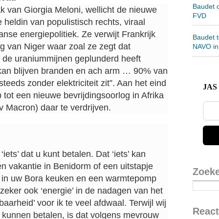
Baudet 
k van Giorgia Meloni, wellicht de nieuwe
FVD
 heldin van populistisch rechts, viraal
nse energiepolitiek. Ze verwijt Frankrijk
Baudet 
ng van Niger waar zoal ze zegt dat
NAVO in
id de uraniummijnen geplunderd heeft
t kan blijven branden en ach arm … 90% van
eeds zonder elektriciteit zit”. Aan het eind
JAS 
 tot een nieuwe bevrijdingsoorlog in Afrika
Macron) daar te verdrijven.
 ‘iets’ dat u kunt betalen. Dat ‘iets’ kan
een vakantie in Benidorm of een uitstapje
Zoek
er in uw Bora keuken en een warmtepomp
 zeker ook ‘energie’ in de nadagen van het
lbaarheid’ voor ik te veel afdwaal. Terwijl wij
React
l kunnen betalen, is dat volgens mevrouw