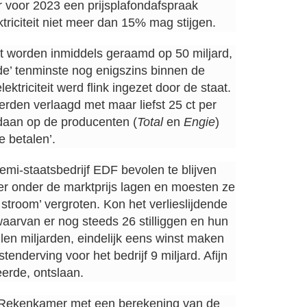
er voor 2023 een prijsplafondafspraak
ktriciteit niet meer dan 15% mag stijgen.
t worden inmiddels geraamd op 50 miljard,
ede’ tenminste nog enigszins binnen de
ektriciteit werd flink ingezet door de staat.
rden verlaagd met maar liefst 25 ct per
edaan op de producenten (
Total
en
Engie
)
e betalen’.
mi-staatsbedrijf EDF bevolen te blijven
er onder de marktprijs lagen en moesten ze
stroom’ vergroten. Kon het verlieslijdende
waarvan er nog steeds 26 stilliggen en hun
en miljarden, eindelijk eens winst maken
enderving voor het bedrijf 9 miljard. Afijn
erde, ontslaan.
e Rekenkamer met een berekening van de