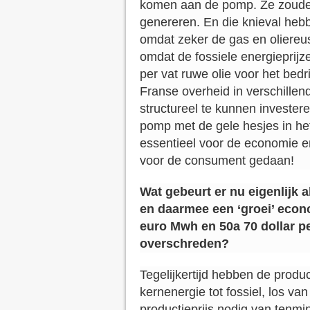
komen aan de pomp. Ze zouden
genereren. En die knieval heb
omdat zeker de gas en oliereus 
omdat de fossiele energieprijz
per vat ruwe olie voor het bed
Franse overheid in verschillen
structureel te kunnen invester
pomp met de gele hesjes in het
essentieel voor de economie e
voor de consument gedaan!
Wat gebeurt er nu eigenlijk
en daarmee een ‘groei’ econ
euro Mwh en 50a 70 dollar pe
overschreden?
Tegelijkertijd hebben de produ
kernenergie tot fossiel, los va
productieprijs nodig van tenmi