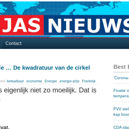
Contact
Best
ie … De kwadratuur van de cirkel
’Corona-
rie:
betaalbaar
,
economie
,
Energie
,
energie-prijs
,
Frankrijk
s eigenlijk niet zo moeilijk. Dat is
Fixatie 
tempera
.
PVV stel
kap bos
vat.
CDA sla