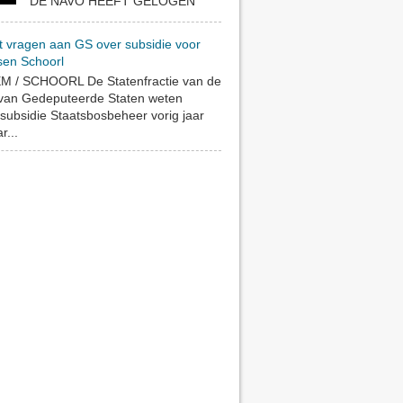
DE NAVO HEEFT GELOGEN
t vragen aan GS over subsidie voor
sen Schoorl
 / SCHOORL De Statenfractie van de
 van Gedeputeerde Staten weten
subsidie Staatsbosbeheer vorig jaar
r...