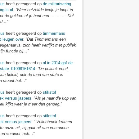
us
heeft gereageerd op
de militarisering
rg is al
:
“Weer hetzelfde liedje je loopt in
t de gekken of je bent een ..............Dat
fd…”
us
heeft gereageerd op
timmermans
p leugen over
:
“Dat Timmermans een
eugenaar is, zich heeft verrijkt met publiek
zijn functie bij…”
us
heeft gereageerd op
al in 2014 gaf de
 state_01098161614
:
“De politiek voert
isch beleid, ook de raad van state is
en steunt het…”
us
heeft gereageerd op
stikstof
ek versus jaspers
:
“Als je naar die kop van
ek kijkt weet je meer dan genoeg.”
us
heeft gereageerd op
stikstof
ek versus jaspers
:
“ Vollenbroek kramen
te onzin uit, hij gaat uit van verzonnen
 en verdient zich…”