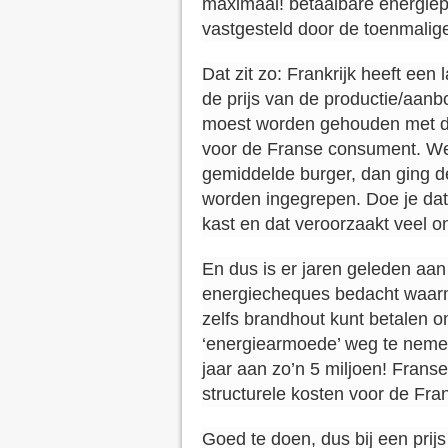
maximaal! betaalbare energiepr
vastgesteld door de toenmalig
Dat zit zo: Frankrijk heeft een
de prijs van de productie/aanbo
moest worden gehouden met de
voor de Franse consument. Wer
gemiddelde burger, dan ging d
worden ingegrepen. Doe je dat 
kast en dat veroorzaakt veel on
En dus is er jaren geleden a
energiecheques bedacht waarmee
zelfs brandhout kunt betalen 
‘energiearmoede’ weg te nemen
jaar aan zo’n 5 miljoen! Frans
structurele kosten voor de Fran
Goed te doen, dus bij een pri