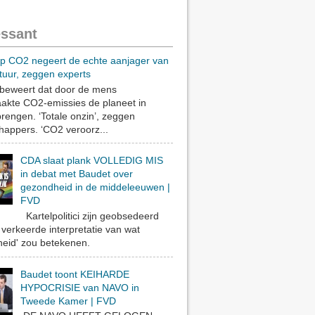
essant
op CO2 negeert de echte aanjager van
tuur, zeggen experts
eweert dat door de mens
akte CO2-emissies de planeet in
rengen. ‘Totale onzin’, zeggen
appers. ‘CO2 veroorz...
CDA slaat plank VOLLEDIG MIS
in debat met Baudet over
gezondheid in de middeleeuwen |
FVD
Kartelpolitici zijn geobsedeerd
verkeerde interpretatie van wat
eid' zou betekenen.
Baudet toont KEIHARDE
HYPOCRISIE van NAVO in
Tweede Kamer | FVD