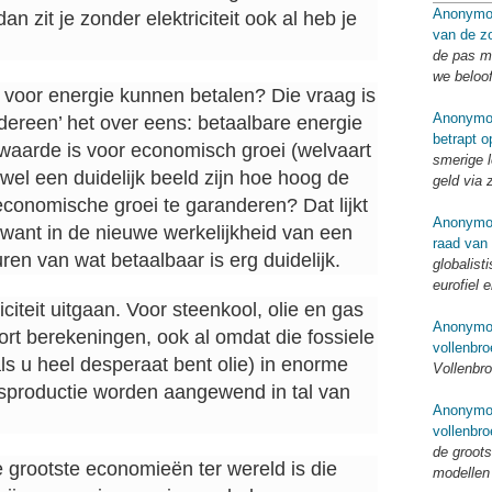
Anonymo
an zit je zonder elektriciteit ook al heb je
van de zo
de pas me
we beloo
ij voor energie kunnen betalen? Die vraag is
Anonymo
edereen’ het over eens: betaalbare energie
betrapt o
waarde is voor economisch groei (welvaart
smerige l
 wel een duidelijk beeld zijn hoe hoog de
geld via 
economische groei te garanderen? Dat lijkt
Anonymo
.. want in de nieuwe werkelijkheid van een
raad van
ren van wat betaalbaar is erg duidelijk.
globalist
eurofiel 
iteit uitgaan. Voor steenkool, olie en gas
Anonymo
rt berekeningen, ook al omdat die fossiele
vollenbro
ls u heel desperaat bent olie) in enorme
Vollenbro
tsproductie worden aangewend in tal van
Anonymo
vollenbro
de groots
e grootste economieën ter wereld is die
modellen