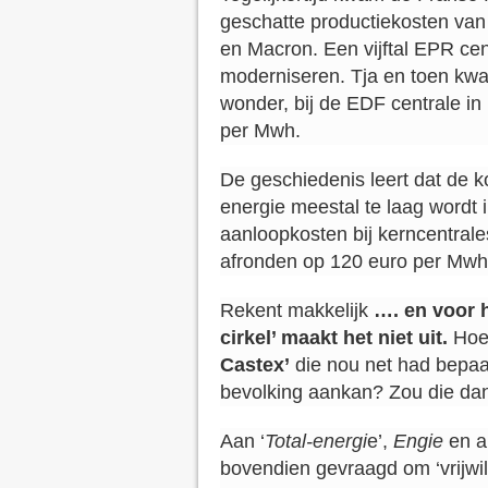
geschatte productiekosten va
en Macron. Een vijftal EPR ce
moderniseren. Tja en toen kw
wonder, bij de EDF centrale in
per Mwh.
De geschiedenis leert dat de kos
energie meestal te laag wordt
aanloopkosten bij kerncentral
afronden op 120 euro per Mwh
Rekent makkelijk
…. en voor 
cirkel’ maakt het niet uit.
Hoe 
Castex’
die nou net had bepa
bevolking aankan? Zou die da
Aan ‘
Total-energi
e’,
Engie
en a
bovendien gevraagd om ‘vrijwi