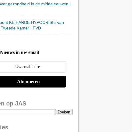
over gezondheid in de middeleeuwen |
toont KEIHARDE HYPOCRISIE van
 Tweede Kamer | FVD
Nieuws in uw email
Abonneren
en op JAS
ies