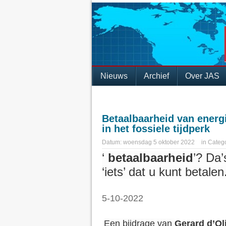
Nieuws
Archief
Over JAS
Betaalbaarheid van energ
in het fossiele tijdperk
Datum:
woensdag 5 oktober 2022
in
Catego
‘
betaalbaarheid
’? Da’
‘iets’ dat u kunt betalen
5-10-2022
Een bijdrage van
Gerard d’Oli