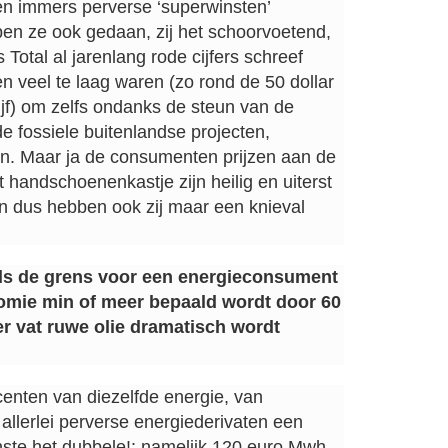
 immers perverse ‘superwinsten’
ben ze ook gedaan, zij het schoorvoetend,
Total al jarenlang rode cijfers schreef
en veel te laag waren (zo rond de 50 dollar
rijf) om zelfs ondanks de steun van de
de fossiele buitenlandse projecten,
en. Maar ja de consumenten prijzen aan de
 handschoenenkastje zijn heilig en uiterst
n dus hebben ook zij maar een knieval
 als de grens voor een energieconsument
omie min of meer bepaald wordt door 60
r vat ruwe olie dramatisch wordt
centen van diezelfde energie, van
n allerlei perverse energiederivaten een
nste het dubbele!: namelijk 120 euro Mwh