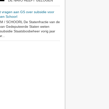
DE NAVO HEEFT GELOGEN
t vragen aan GS over subsidie voor
sen Schoorl
 / SCHOORL De Statenfractie van de
 van Gedeputeerde Staten weten
subsidie Staatsbosbeheer vorig jaar
r...