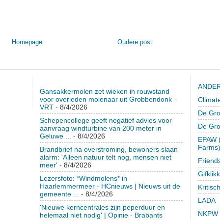
Homepage
Oudere post
ANDER
Gansakkermolen zet wieken in rouwstand
voor overleden molenaar uit Grobbendonk -
Climat
VRT
- 8/4/2026
De Gro
Schepencollege geeft negatief advies voor
De Gr
aanvraag windturbine van 200 meter in
Geluwe ...
- 8/4/2026
EPAW (
Farms
Brandbrief na overstroming, bewoners slaan
alarm: 'Alleen natuur telt nog, mensen niet
Friend
meer'
- 8/4/2026
Gifklik
Lezersfoto: *Windmolens* in
Haarlemmermeer - HCnieuws | Nieuws uit de
Kritisc
gemeente ...
- 8/4/2026
LADA
'Nieuwe kerncentrales zijn peperduur en
NKPW
helemaal niet nodig' | Opinie - Brabants