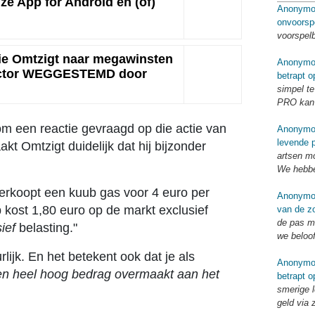
e App for Android én (of)
Anonymo
onvoorsp
voorspel
ie Omtzigt naar megawinsten
Anonymo
ector WEGGESTEMD door
betrapt o
simpel te
PRO kan 
om een reactie gevraagd op die actie van
Anonymo
levende p
akt Omtzigt duidelijk dat hij bijzonder
artsen mo
We hebbe
verkoopt een kuub gas voor 4 euro per
Anonymo
 kost 1,80 euro op de markt exclusief
van de zo
de pas me
sief
belasting."
we beloo
rlijk. En het betekent ook dat je als
Anonymo
en heel hoog bedrag overmaakt aan het
betrapt o
smerige l
geld via 