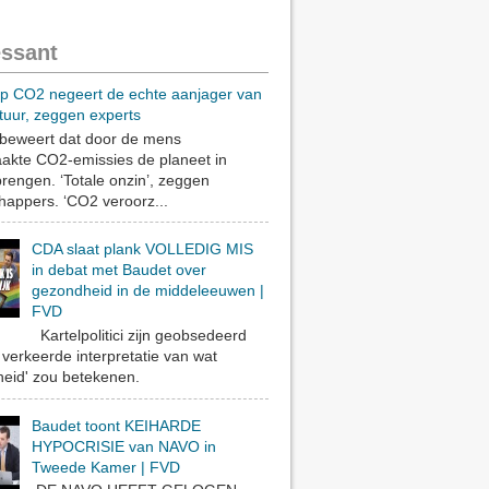
essant
op CO2 negeert de echte aanjager van
tuur, zeggen experts
eweert dat door de mens
akte CO2-emissies de planeet in
rengen. ‘Totale onzin’, zeggen
appers. ‘CO2 veroorz...
CDA slaat plank VOLLEDIG MIS
in debat met Baudet over
gezondheid in de middeleeuwen |
FVD
Kartelpolitici zijn geobsedeerd
verkeerde interpretatie van wat
eid' zou betekenen.
Baudet toont KEIHARDE
HYPOCRISIE van NAVO in
Tweede Kamer | FVD