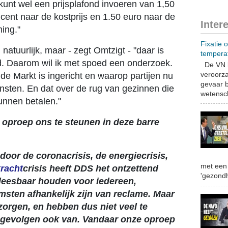
e kunt wel een prijsplafond invoeren van 1,50
cent naar de kostprijs en 1.50 euro naar de
Inter
ing."
Fixatie 
natuurlijk, maar - zegt Omtzigt - "daar is
tempera
ld. Daarom wil ik met spoed een onderzoek.
De VN b
veroorza
de Markt is ingericht en waarop partijen nu
gevaar b
insten. En dat over de rug van gezinnen die
wetensch
unnen betalen."
e oproep ons te steunen in deze barre
door de coronacrisis, de energiecrisis,
met een 
racht
crisis heeft DDS het ontzettend
'gezondh
is leesbaar houden voor iedereen,
sten afhankelijk zijn van reclame. Maar
zorgen, en hebben dus niet veel te
 gevolgen ook van. Vandaar onze oproep