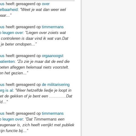
us
heeft gereageerd op
over
elbaarheid
:
“Weet je wat dan weer wel
baar…”
us
heeft gereageerd op
timmermans
p leugen over
:
“Liegen over zoiets wat
 controleren is daar vind ik wat van.Dat
je beter omdopen…”
us
heeft gereageerd op
orgaanoogst
atienten
:
“Zo zie je maar dat de eed die
eten afleggen helemaal niets voorstelt.
n het gezien…”
us
heeft gereageerd op
de militarisering
rg is al
:
“Weer hetzelfde liedje je loopt in
t de gekken of je bent een ..............Dat
fd…”
us
heeft gereageerd op
timmermans
p leugen over
:
“Dat Timmermans een
eugenaar is, zich heeft verrijkt met publiek
zijn functie bij…”