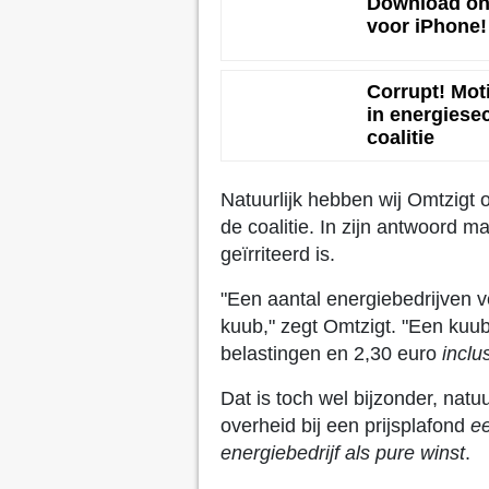
Download onz
voor iPhone!
Corrupt! Mot
in energies
coalitie
Natuurlijk hebben wij Omtzigt 
de coalitie. In zijn antwoord ma
geïrriteerd is.
"Een aantal energiebedrijven 
kuub," zegt Omtzigt. "Een kuub
belastingen en 2,30 euro
inclu
Dat is toch wel bijzonder, natuu
overheid bij een prijsplafond
e
energiebedrijf als pure winst
.