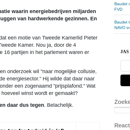
Baudet 
FVD
ituatie waarin energiebedrijven miljarden
 ruggen van hardwerkende gezinnen. En
Baudet 
NAVO in
dat een motie van Tweede Kamerlid Pieter
Tweede Kamer. Nou ja, door de 4
JAS 
ge 16 partijen in het parlement waren er
en onderzoek wil "naar mogelijke collusie,
e energiesector." Hij wilde dat daar naar
onder een zogenaamd "prijsplafond." Wat
d, hoeveel winst wordt er gemaakt?
Zoek
en daar dus tegen
. Belachelijk.
React