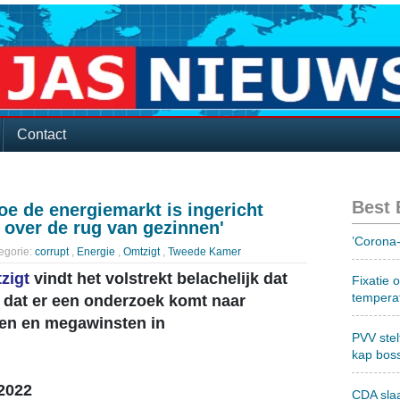
Contact
Best
Hoe de energiemarkt is ingericht
n over de rug van gezinnen'
’Corona-
egorie:
corrupt
,
Energie
,
Omtzigt
,
Tweede Kamer
zigt
vindt het volstrekt belachelijk dat
Fixatie 
tempera
en dat er een onderzoek komt naar
alen en megawinsten in
PVV stel
kap bos
-2022
CDA sla