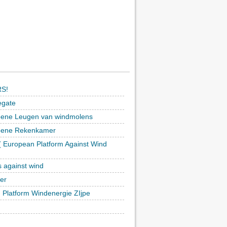
S!
egate
ene Leugen van windmolens
oene Rekenkamer
 European Platform Against Wind
)
s against wind
ker
h Platform Windenergie ZIjpe