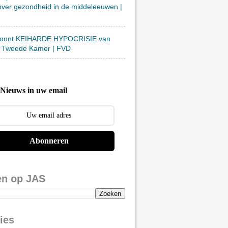
over gezondheid in de middeleeuwen |
toont KEIHARDE HYPOCRISIE van
 Tweede Kamer | FVD
Nieuws in uw email
Abonneren
en op JAS
ies