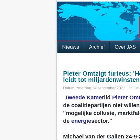
Nieuws
Archief
Over JAS
Pieter Omtzigt furieus: '
leidt tot miljardenwinste
Datum:
zaterdag 24 september 2022
in
Cat
Tweede Kamer
lid
Pieter Omt
de coalitiepartijen niet will
"mogelijke collusie, marktf
de
energie
sector."
Michael van der Galien 24-9