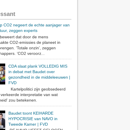
essant
op CO2 negeert de echte aanjager van
tuur, zeggen experts
eweert dat door de mens
akte CO2-emissies de planeet in
rengen. ‘Totale onzin’, zeggen
appers. ‘CO2 veroorz...
CDA slaat plank VOLLEDIG MIS
in debat met Baudet over
gezondheid in de middeleeuwen |
FVD
Kartelpolitici zijn geobsedeerd
verkeerde interpretatie van wat
eid' zou betekenen.
Baudet toont KEIHARDE
HYPOCRISIE van NAVO in
Tweede Kamer | FVD