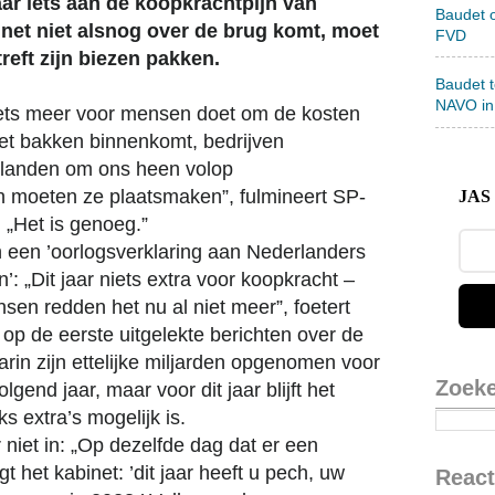
aar iets aan de koopkrachtpijn van
Baudet 
inet niet alsnog over de brug komt, moet
FVD
reft zijn biezen pakken.
Baudet 
NAVO in
 niets meer voor mensen doet om de kosten
 met bakken binnenkomt, bedrijven
 landen om ons heen volop
n moeten ze plaatsmaken”, fulmineert SP-
JAS 
. „Het is genoeg.”
n een ’oorlogsverklaring aan Nederlanders
n’: „Dit jaar niets extra voor koopkracht –
en redden het nu al niet meer”, foetert
t op de eerste uitgelekte berichten over de
arin zijn ettelijke miljarden opgenomen voor
Zoek
end jaar, maar voor dit jaar blijft het
ks extra’s mogelijk is.
r niet in: „Op dezelfde dag dat er een
t het kabinet: ’dit jaar heeft u pech, uw
React