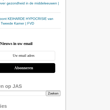
over gezondheid in de middeleeuwen |
toont KEIHARDE HYPOCRISIE van
 Tweede Kamer | FVD
Nieuws in uw email
Abonneren
en op JAS
ies