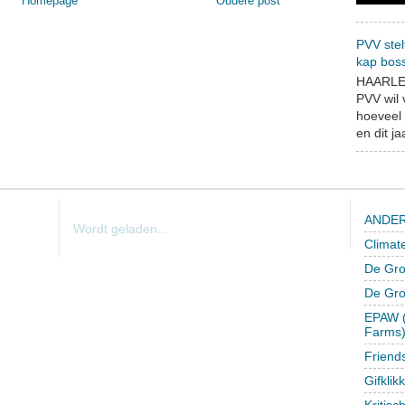
Homepage
Oudere post
PVV stel
kap bos
HAARLEM
PVV wil
hoeveel 
en dit jaa
ANDER
Wordt geladen...
Climat
De Gro
De Gr
EPAW (
Farms
Friend
Gifklik
Kritisc