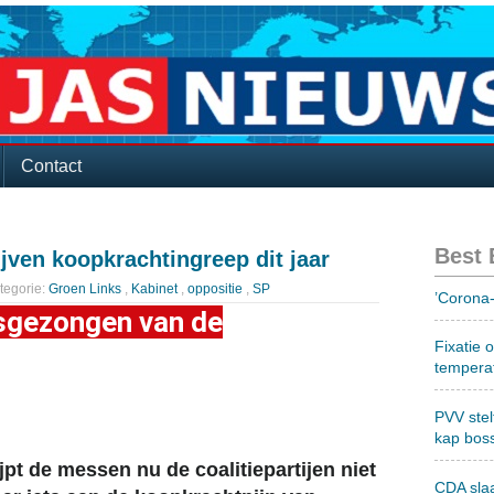
Contact
Best
jven koopkrachtingreep dit jaar
tegorie:
Groen Links
,
Kabinet
,
oppositie
,
SP
’Corona-
osgezongen van de
Fixatie 
tempera
PVV stel
kap bos
jpt de messen nu de coalitiepartijen niet
CDA sla