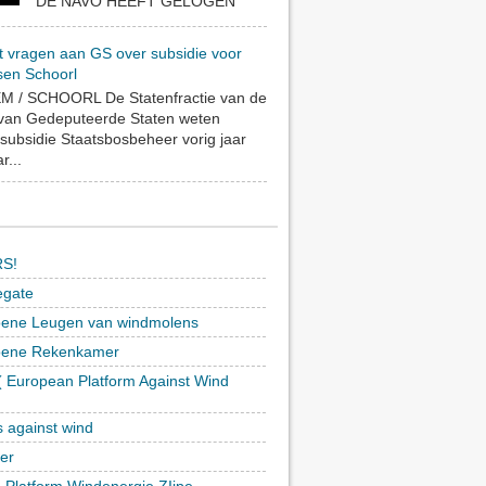
DE NAVO HEEFT GELOGEN
t vragen aan GS over subsidie voor
sen Schoorl
 / SCHOORL De Statenfractie van de
 van Gedeputeerde Staten weten
subsidie Staatsbosbeheer vorig jaar
r...
S!
egate
ene Leugen van windmolens
oene Rekenkamer
 European Platform Against Wind
)
s against wind
ker
h Platform Windenergie ZIjpe