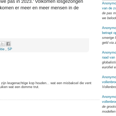
 we pas in 2023.’ Volkomen losgezongen
Anonymo
g komen er meer en meer mensen in de
van de zo
de pas me
we beloo
Anonymo
betrapt o
smerige l
geld via 
itie
,
SP
Anonymo
raad van
globalist
eurofiel 
Anonymo
vollenbro
zijn leugenachtige kop houden... wat een misbaksel die vent
skuiken wat een domme trut.
Vollenbro
Anonymo
vollenbro
de groots
modellen