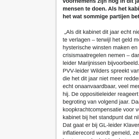
voornemens zijn nog in dit j
mensen te doen. Als het kab
het wat sommige partijen bet
„Als dit kabinet dit jaar echt
te verlagen – terwijl het geld
hysterische winsten maken en
crisismaatregelen nemen – da
leider Marijnissen bijvoorbeeld
PVV-leider Wilders spreekt va
die het dit jaar niet meer redde
echt onaanvaardbaar, veel mens
hij. De oppositieleider reageer
begroting van volgend jaar. Da
koopkrachtcompensatie voor volg
kabinet bij het standpunt dat ni
Dat gaat er bij GL-leider Klave
inflatierecord wordt gemeld, zeg