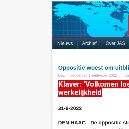
Nieuws
Archief
Over JAS
Oppositie woest om uitbli
Datum:
donderdag 1 september 2022
in
Ca
Klaver: ’Volkomen l
werkelijkheid
31-8-2022
DEN HAAG -
De oppositie sli