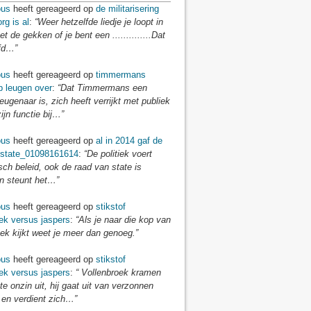
us
heeft gereageerd op
de militarisering
rg is al
:
“Weer hetzelfde liedje je loopt in
t de gekken of je bent een ..............Dat
fd…”
us
heeft gereageerd op
timmermans
p leugen over
:
“Dat Timmermans een
eugenaar is, zich heeft verrijkt met publiek
zijn functie bij…”
us
heeft gereageerd op
al in 2014 gaf de
 state_01098161614
:
“De politiek voert
isch beleid, ook de raad van state is
en steunt het…”
us
heeft gereageerd op
stikstof
ek versus jaspers
:
“Als je naar die kop van
ek kijkt weet je meer dan genoeg.”
us
heeft gereageerd op
stikstof
ek versus jaspers
:
“ Vollenbroek kramen
te onzin uit, hij gaat uit van verzonnen
 en verdient zich…”