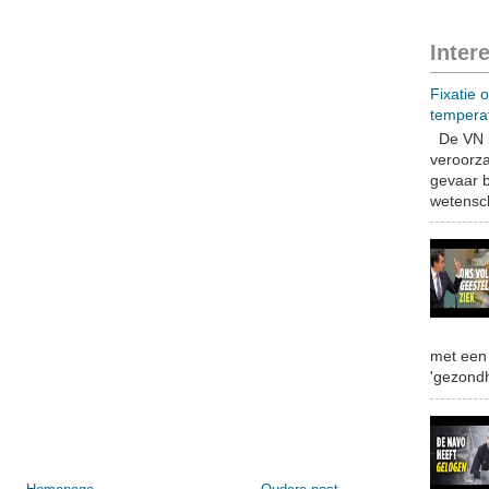
Inter
Fixatie 
tempera
De VN b
veroorza
gevaar b
wetensch
met een 
'gezondh