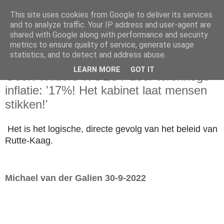
This site uses cookies from Google to deliver its services
and to analyze traffic. Your IP address and user-agent are
shared with Google along with performance and security
metrics to ensure quality of service, generate usage
statistics, and to detect and address abuse.
vrijdag 30 september 2022
LEARN MORE
GOT IT
Geert Wilders WOEST door torenhoge
inflatie: '17%! Het kabinet laat mensen
stikken!'
Het is het logische, directe gevolg van het beleid van
Rutte-Kaag.
Michael van der Galien 30-9-2022