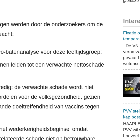
groteske 
Inter
tingen werden door de onderzoekers om de
Fixatie 
eacht:
tempera
De VN b
co-batenanalyse voor deze leeftijdsgroep;
veroorza
gevaar b
wetensch
nnen leiden tot een verwachte nettoschade
nredig: de verwachte schade wordt niet
rdelen voor de volksgezondheid, gezien
ande doeltreffendheid van vaccins tegen
PVV stel
kap bos
HAARLEM
et wederkerigheidsbeginsel omdat
PVV wil
hoeveel 
relateerde schade niet op betrouwbare