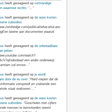
us
heeft gereageerd op
verstandige
len waarmee rechts
:
“…”
us
heeft gereageerd op
de ware kosten
roene subsidies
:
www.zerohedge.com/political/what-else-are-
ingEen lawine aan documenten waaruit
us
heeft gereageerd op
de onbetaalbare
an jetten
:
/www.youtube.com/watch?
cVJqInderdaad een ander onderwerp
tamtam zal ervoor…”
us
heeft gereageerd op
je wordt
gen door de eu over
:
“Hard roepen dat de
sinformatie verspreidt en zodoende een
ntrole staat realiseren.…”
us
heeft gereageerd op
de ware kosten
roene subsidies
:
“Goochelen met cijfers
nde mensen te beïnvloeden neemt