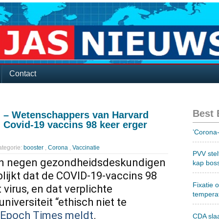
Contact
Best
” – Wetenschappers van Harvard
Covid-19 vaccins 98 keer erger
’Corona-
tegorie:
booster
,
Corona
,
Vaccinatie
PVV stel
van negen gezondheidsdeskundigen
kap bos
blijkt dat de COVID-19-vaccins 98
Fixatie 
 virus, en dat verplichte
tempera
niversiteit “ethisch niet te
 Epoch Times meldt
.
CDA sla