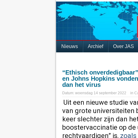
Nieuws
Archief
Over JAS
“Ethisch onverdedigbaar
en Johns Hopkins vonden 
dan het virus
Datum:
woensdag 14 september 2022
in
Ca
Uit een nieuwe studie 
van grote universiteiten 
keer slechter zijn dan het
boostervaccinatie op de u
rechtvaardigen” is,
zoals