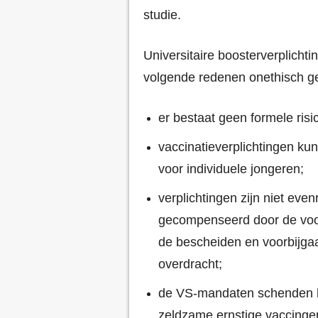
studie.
Universitaire boosterverplich
volgende redenen onethisch g
er bestaat geen formele risi
vaccinatieverplichtingen ku
voor individuele jongeren;
verplichtingen zijn niet eve
gecompenseerd door de voo
de bescheiden en voorbijga
overdracht;
de VS-mandaten schenden h
zeldzame ernstige vaccinge