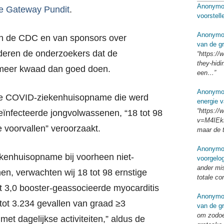
Anonymo
e Gateway Pundit
.
voorstel
Anonymo
n de CDC en van sponsors over
van de g
deren de onderzoekers dat de
“https://
they-hid
k meer kwaad dan goed doen.
een…”
Anonymo
elke COVID-ziekenhuisopname die werd
energie v
“https:/
eïnfecteerde jongvolwassenen, “18 tot 98
v=M4IEkk
 voorvallen” veroorzaakt.
maar de 
Anonymo
enhuisopname bij voorheen niet-
voorgelo
ander mi
n, verwachten wij 18 tot 98 ernstige
totale co
t 3,0 booster-geassocieerde myocarditis
Anonymo
tot 3.234 gevallen van graad ≥3
van de g
om zodoe
 met dagelijkse activiteiten,” aldus de