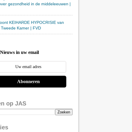
over gezondheid in de middeleeuwen |
toont KEIHARDE HYPOCRISIE van
 Tweede Kamer | FVD
Nieuws in uw email
Abonneren
en op JAS
ies