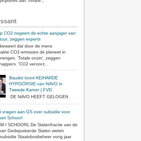
proporties aan. Inflatie…”
essant
op CO2 negeert de echte aanjager van
tuur, zeggen experts
eweert dat door de mens
akte CO2-emissies de planeet in
rengen. ‘Totale onzin’, zeggen
appers. ‘CO2 veroorz...
Baudet toont KEIHARDE
HYPOCRISIE van NAVO in
Tweede Kamer | FVD
DE NAVO HEEFT GELOGEN
t vragen aan GS over subsidie voor
sen Schoorl
 / SCHOORL De Statenfractie van de
 van Gedeputeerde Staten weten
subsidie Staatsbosbeheer vorig jaar