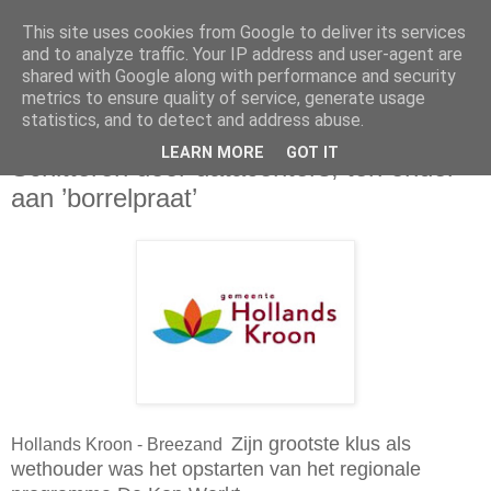
This site uses cookies from Google to deliver its services
and to analyze traffic. Your IP address and user-agent are
shared with Google along with performance and security
metrics to ensure quality of service, generate usage
statistics, and to detect and address abuse.
zaterdag 6 augustus 2022
LEARN MORE
GOT IT
Schitteren door datacenters, ten onder
aan ’borrelpraat’
Zijn grootste klus als
Hollands Kroon - Breezand
wethouder was het opstarten van het regionale