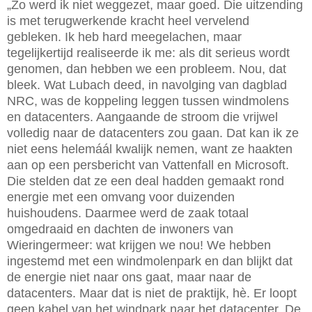
„Zo werd ik niet weggezet, maar goed. Die uitzending
is met terugwerkende kracht heel vervelend
gebleken. Ik heb hard meegelachen, maar
tegelijkertijd realiseerde ik me: als dit serieus wordt
genomen, dan hebben we een probleem. Nou, dat
bleek. Wat Lubach deed, in navolging van dagblad
NRC, was de koppeling leggen tussen windmolens
en datacenters. Aangaande de stroom die vrijwel
volledig naar de datacenters zou gaan. Dat kan ik ze
niet eens helemáál kwalijk nemen, want ze haakten
aan op een persbericht van Vattenfall en Microsoft.
Die stelden dat ze een deal hadden gemaakt rond
energie met een omvang voor duizenden
huishoudens. Daarmee werd de zaak totaal
omgedraaid en dachten de inwoners van
Wieringermeer: wat krijgen we nou! We hebben
ingestemd met een windmolenpark en dan blijkt dat
de energie niet naar ons gaat, maar naar de
datacenters. Maar dat is niet de praktijk, hè. Er loopt
geen kabel van het windpark naar het datacenter. De