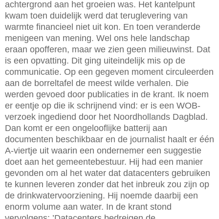
achtergrond aan het groeien was. Het kantelpunt
kwam toen duidelijk werd dat teruglevering van
warmte financieel niet uit kon. En toen veranderde
menigeen van mening. Wel ons hele landschap
eraan opofferen, maar we zien geen milieuwinst. Dat
is een opvatting. Dit ging uiteindelijk mis op de
communicatie. Op een gegeven moment circuleerden
aan de borreltafel de meest wilde verhalen. Die
werden gevoed door publicaties in de krant. Ik noem
er eentje op die ik schrijnend vind: er is een WOB-
verzoek ingediend door het Noordhollands Dagblad.
Dan komt er een ongelooflijke batterij aan
documenten beschikbaar en de journalist haalt er één
A-viertje uit waarin een ondernemer een suggestie
doet aan het gemeentebestuur. Hij had een manier
gevonden om al het water dat datacenters gebruiken
te kunnen leveren zonder dat het inbreuk zou zijn op
de drinkwatervoorziening. Hij noemde daarbij een
enorm volume aan water. In de krant stond
vervolgens: ’Datacenters bedreigen de