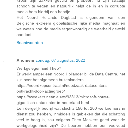
Kroon zijn zakken gevuld en probeert nu zijn straatje
schoon te vegen en natuurlijk helpt de in en in corrupte
media hem hierbij een handje.
Het Noord Hollands Dagblad is eigendom van een
Belgische extreem globalistische rijke media magnaat en
we weten hoe de media tegenwoordig de waarheid geweld
aandoet..
Beantwoorden
Anoniem
zondag, 07 augustus, 2022
Werkgelegenheid Theo?
Er werkt amper een Noord Hollander bij de Data Centra, het
zijn over het algemeen buitenlanders.
https://noordkopcentraal.nl/noodzaak-datacenters-
ontkracht-door-actiegroep/
https://tweakers.net/nieuws/93313/microsoft-bouwt-
gigantisch-datacenter-in-nederland.html
Een dergelijk bedrijf wat slechts 150 tot 200 werknemers in
dienst zou hebben, inmiddels is gebleken dat die schatting
veel te hoog is, zou volgens Theo Meskers goed voor de
werkgelegenheid zijn? De boeren hebben een veelvoud