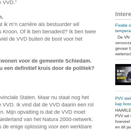
e VVD.”
Inter
n.
 ik m’n carrière als bestuurder wil
Fixatie 
tempera
ds Kroon. Of ik ben benaderd? Ik ben twee
De VN b
 viel de VVD buiten de boot voor het
veroorza
gevaar b
wetensch
lexwonen voor de gemeente Schiedam.
u een definitief kruis door de politiek?
ovinciale Staten. Maar nu staat nog het
PVV stel
kap bos
de VVD. Ik vind dat de VVD daarin een rol
HAARLEM
en. Mijn opvatting is dat de VVD moet
PVV wil
Nederland van het Natura 2000-netwerk.
hoeveel 
is de enige oplossing voor een werkbare
en dit jaa