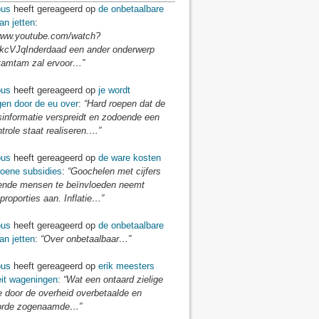
us
heeft gereageerd op
de onbetaalbare
an jetten
:
/www.youtube.com/watch?
cVJqInderdaad een ander onderwerp
tamtam zal ervoor…”
us
heeft gereageerd op
je wordt
gen door de eu over
:
“Hard roepen dat de
sinformatie verspreidt en zodoende een
ntrole staat realiseren.…”
us
heeft gereageerd op
de ware kosten
roene subsidies
:
“Goochelen met cijfers
nde mensen te beïnvloeden neemt
proporties aan. Inflatie…”
us
heeft gereageerd op
de onbetaalbare
an jetten
:
“Over onbetaalbaar…”
us
heeft gereageerd op
erik meesters
eit wageningen
:
“Wat een ontaard zielige
e door de overheid overbetaalde en
orde zogenaamde…”