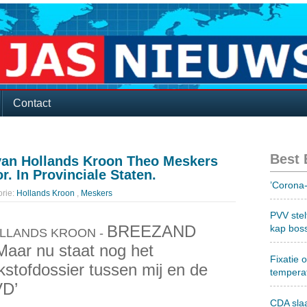
Contact
Best
an Hollands Kroon Theo Meskers
. In Provinciale Staten.
’Corona-
rie:
Hollands Kroon
,
Meskers
PVV stel
BREEZAND
kap bos
LLANDS KROON -
Maar nu staat nog het
Fixatie 
ikstofdossier tussen mij en de
tempera
D’
CDA sla