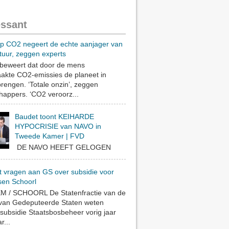
essant
op CO2 negeert de echte aanjager van
tuur, zeggen experts
eweert dat door de mens
akte CO2-emissies de planeet in
rengen. ‘Totale onzin’, zeggen
appers. ‘CO2 veroorz...
Baudet toont KEIHARDE
HYPOCRISIE van NAVO in
Tweede Kamer | FVD
DE NAVO HEEFT GELOGEN
t vragen aan GS over subsidie voor
sen Schoorl
 / SCHOORL De Statenfractie van de
 van Gedeputeerde Staten weten
subsidie Staatsbosbeheer vorig jaar
r...