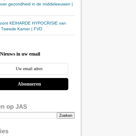
over gezondheid in de middeleeuwen |
toont KEIHARDE HYPOCRISIE van
 Tweede Kamer | FVD
Nieuws in uw email
Abonneren
en op JAS
ies