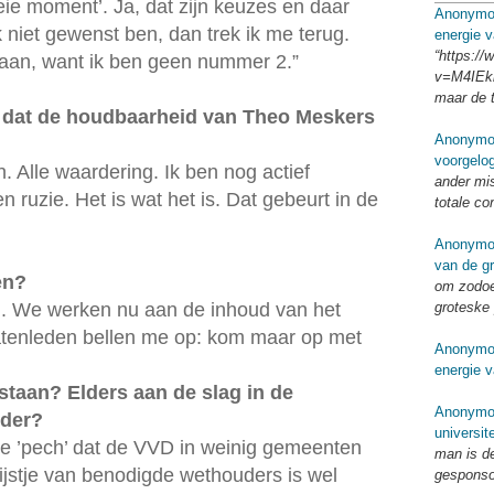
eie moment’. Ja, dat zijn keuzes en daar
Anonymo
k niet gewenst ben, dan trek ik me terug.
energie v
“https:/
 staan, want ik ben geen nummer 2.”
v=M4IEkk
maar de 
e dat de houdbaarheid van Theo Meskers
Anonymo
voorgelo
n. Alle waardering. Ik ben nog actief
ander mi
n ruzie. Het is wat het is. Dat gebeurt in de
totale co
Anonymo
van de g
en?
om zodoe
groteske 
en. We werken nu aan de inhoud van het
tenleden bellen me op: kom maar op met
Anonymo
energie v
staan? Elders aan de slag in de
Anonymo
uder?
universit
e ’pech’ dat de VVD in weinig gemeenten
man is d
ijstje van benodigde wethouders is wel
gespons