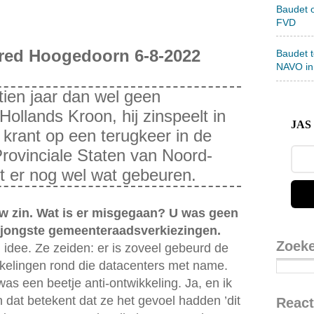
Baudet 
FVD
Fred Hoogedoorn 6-8-2022
Baudet 
NAVO in
ien jaar dan wel geen
Hollands Kroon, hij zinspeelt in
JAS 
 krant op een terugkeer in de
 Provinciale Staten van Noord-
t er nog wel wat gebeuren.
 uw zin. Wat is er misgegaan? U was geen
e jongste gemeenteraadsverkiezingen.
Zoek
 idee. Ze zeiden: er is zoveel gebeurd de
kkelingen rond die datacenters met name.
as een beetje anti-ontwikkeling. Ja, en ik
n dat betekent dat ze het gevoel hadden ’dit
React