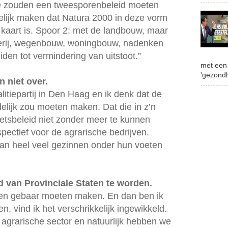
 We zouden een tweesporenbeleid moeten
delijk maken dat Natura 2000 in deze vorm
kaart is. Spoor 2: met de landbouw, maar
serij, wegenbouw, woningbouw, nadenken
eiden tot vermindering van uitstoot.”
met een 
'gezondh
 niet over.
itiepartij in Den Haag en ik denk dat de
elijk zou moeten maken. Dat die in z’n
tsbeleid niet zonder meer te kunnen
spectief voor de agrarische bedrijven.
an heel veel gezinnen onder hun voeten
d van Provinciale Staten te worden.
g een gebaar moeten maken. En dan ben ik
n, vind ik het verschrikkelijk ingewikkeld.
e agrarische sector en natuurlijk hebben we