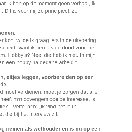
aar ik heb op dit moment geen verhaal, ik
 Dit is voor mij zó principieel, zó
wonen.
er kon, wilde ik graag iets in de uitvoering
afscheid, want ik ben als de dood voor ’het
m. Hobby’s? Nee, die heb ik niet. In mijn
van een hobby na gedane arbeid.”
n, eitjes leggen, voorbereiden op een
id?
od moet verdienen, moet je zorgen dat alle
k heeft m’n bovengemiddelde interesse, is
iek.” Vette lach: „Ik vind het leuk.”
 die bij het interview zit:
ag nemen als wethouder en is nu op een