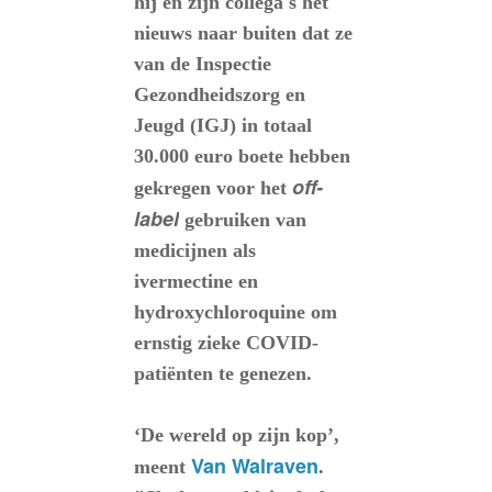
hij en zijn collega's het
nieuws naar buiten dat ze
van de Inspectie
Gezondheidszorg en
Jeugd (IGJ) in totaal
30.000 euro boete hebben
off-
gekregen voor het
label
gebruiken van
medicijnen als
ivermectine en
hydroxychloroquine om
ernstig zieke COVID-
patiënten te genezen.
‘De wereld op zijn kop’,
Van Walraven
meent
.