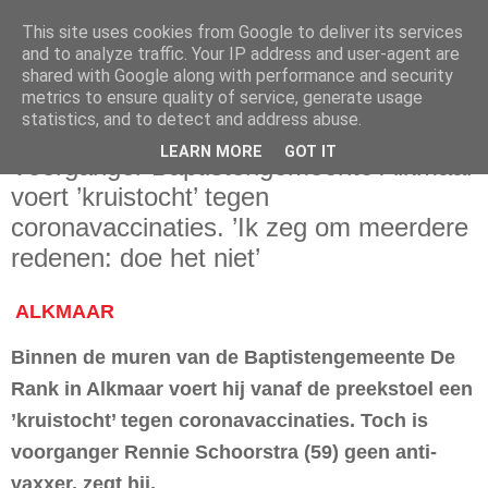
This site uses cookies from Google to deliver its services
and to analyze traffic. Your IP address and user-agent are
shared with Google along with performance and security
metrics to ensure quality of service, generate usage
statistics, and to detect and address abuse.
maandag 18 oktober 2021
LEARN MORE
GOT IT
Voorganger Baptistengemeente Alkmaar
voert ’kruistocht’ tegen
coronavaccinaties. ’Ik zeg om meerdere
redenen: doe het niet’
ALKMAAR
Binnen de muren van de Baptistengemeente De
Rank in Alkmaar voert hij vanaf de preekstoel een
’kruistocht’ tegen coronavaccinaties. Toch is
voorganger Rennie Schoorstra (59) geen anti-
vaxxer, zegt hij.