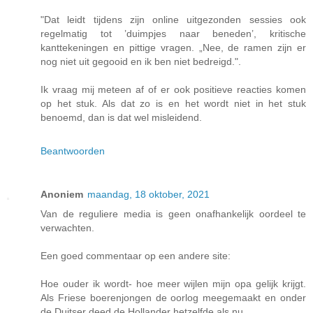
"Dat leidt tijdens zijn online uitgezonden sessies ook
regelmatig tot ’duimpjes naar beneden’, kritische
kanttekeningen en pittige vragen. „Nee, de ramen zijn er
nog niet uit gegooid en ik ben niet bedreigd.".
Ik vraag mij meteen af of er ook positieve reacties komen
op het stuk. Als dat zo is en het wordt niet in het stuk
benoemd, dan is dat wel misleidend.
Beantwoorden
Anoniem
maandag, 18 oktober, 2021
Van de reguliere media is geen onafhankelijk oordeel te
verwachten.
Een goed commentaar op een andere site:
Hoe ouder ik wordt- hoe meer wijlen mijn opa gelijk krijgt.
Als Friese boerenjongen de oorlog meegemaakt en onder
de Duitser deed de Hollander hetzelfde als nu.