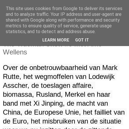
This site uses cookies from Google to deliver its services
and to analyze traffic. Your IP address and user-agent are
shared with Google along with performance and security
metrics to ensure quality of service, generate usage
statistics, and to detect and address abuse.
zaterdag 16 januari 2021
LEARN MORE
GOT IT
The Trueman Show #5 met Arno
Wellens
O
ver de onbetrouwbaarheid van Mark 
Rutte, het wegmoffelen van Lodewijk 
Asscher, de toeslagen affaire, 
biomassa, Rusland, Merkel en haar 
band met Xi Jinping, de macht van 
China, de Europese Unie, het failliet van 
de Euro, het misbruiken van de situatie 