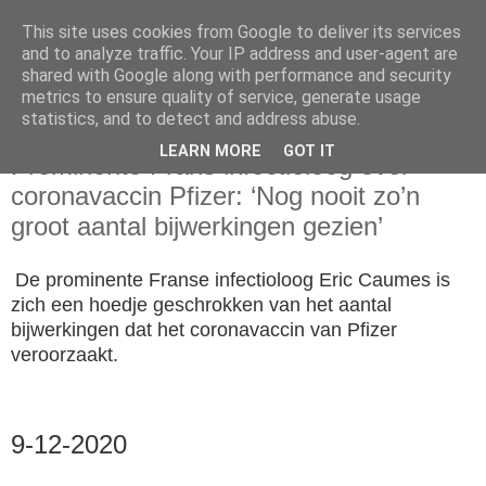
This site uses cookies from Google to deliver its services
and to analyze traffic. Your IP address and user-agent are
shared with Google along with performance and security
metrics to ensure quality of service, generate usage
statistics, and to detect and address abuse.
dinsdag 15 december 2020
LEARN MORE
GOT IT
Prominente Frans infectioloog over
coronavaccin Pfizer: ‘Nog nooit zo’n
groot aantal bijwerkingen gezien’
De prominente Franse infectioloog Eric Caumes is
zich een hoedje geschrokken van het aantal
bijwerkingen dat het coronavaccin van Pfizer
veroorzaakt.
9-12-2020