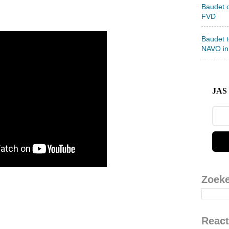
Baudet 
FVD
Baudet 
NAVO in
JAS 
Zoek
React