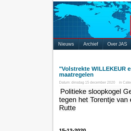
Nieuws
Archief
Over JAS
"Volstrekte WILLEKEUR e
maatregelen
Datum:
dinsdag 15 december 2020
in
Cate
Politieke sloopkogel Gee
tegen het Torentje van
Rutte
15-12-2020