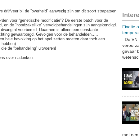
 drijfveer bij de “overheid” aanwezig zijn om dit soort strapatsen
Inter
den voor “genetische modificatie”? De eerste batch voor de
ld, en de “noodzakelijke” vervolgbehandelingen zijn aangekondigd.
Fixatie 
 dwang al voorbereid. Daarmee is alleen een constante
tempera
ichting gewaarborgd. Gevolgen voor de behandelden…..
en hele bevolking op het spel zetten moeten daar toch een
De VN b
j hebben).
veroorza
 die de “behandeling” uitvoeren!
gevaar b
wetensch
eens over nadenken.
met een 