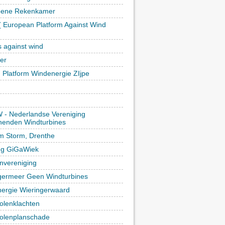
oene Rekenkamer
 European Platform Against Wind
)
s against wind
ker
h Platform Windenergie ZIjpe
- Nederlandse Vereniging
enden Windturbines
rm Storm, Drenthe
ing GiGaWiek
vereniging
germeer Geen Windturbines
ergie Wieringerwaard
lenklachten
lenplanschade