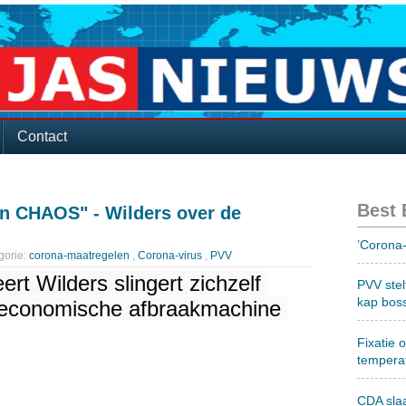
Contact
Best
n CHAOS" - Wilders over de
’Corona-
gorie:
corona-maatregelen
,
Corona-virus
,
PVV
rt Wilders slingert zichzelf 
PVV stel
kap bos
 economische afbraakmachine 
Fixatie 
tempera
CDA sla