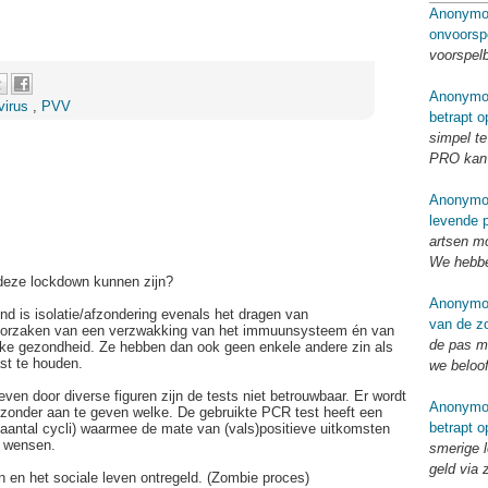
Anonymo
onvoorsp
voorspel
Anonymo
virus
,
PVV
betrapt o
simpel te
PRO kan 
Anonymo
levende p
artsen mo
We hebbe
deze lockdown kunnen zijn?
Anonymo
d is isolatie/afzondering evenals het dragen van
van de zo
oorzaken van een verzwakking van het immuunsysteem én van
de pas me
ijke gezondheid. Ze hebben dan ook geen enkele andere zin als
st te houden.
we beloo
ven door diverse figuren zijn de tests niet betrouwbaar. Er wordt
Anonymo
n zonder aan te geven welke. De gebruikte PCR test heeft een
betrapt o
t aantal cycli) waarmee de mate van (vals)positieve uitkomsten
 wensen.
smerige l
geld via 
 en het sociale leven ontregeld. (Zombie proces)