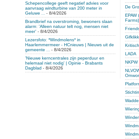
Schepencollege geeft negatief advies voor
De Gr
aanvraag windturbine van 200 meter in
Geluwe ...
- 8/4/2026
EPAW (
Farms
Brandbrief na overstroming, bewoners slaan
alarm: 'Alleen natuur telt nog, mensen niet
Friend
meer'
- 8/4/2026
Gifklik
Lezersfoto: *Windmolens* in
Haarlemmermeer - HCnieuws | Nieuws uit de
Kritisc
gemeente ...
- 8/4/2026
LADA
'Nieuwe kerncentrales zijn peperduur en
NKPW
helemaal niet nodig' | Opinie - Brabants
Dagblad
- 8/4/2026
NLVOW 
Omwon
Platfo
Sticht
Wadden
Wierin
Winden
Windmo
Windmo