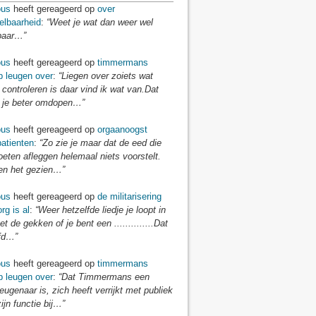
us
heeft gereageerd op
over
elbaarheid
:
“Weet je wat dan weer wel
baar…”
us
heeft gereageerd op
timmermans
p leugen over
:
“Liegen over zoiets wat
 controleren is daar vind ik wat van.Dat
je beter omdopen…”
us
heeft gereageerd op
orgaanoogst
atienten
:
“Zo zie je maar dat de eed die
eten afleggen helemaal niets voorstelt.
n het gezien…”
us
heeft gereageerd op
de militarisering
rg is al
:
“Weer hetzelfde liedje je loopt in
t de gekken of je bent een ..............Dat
fd…”
us
heeft gereageerd op
timmermans
p leugen over
:
“Dat Timmermans een
eugenaar is, zich heeft verrijkt met publiek
zijn functie bij…”