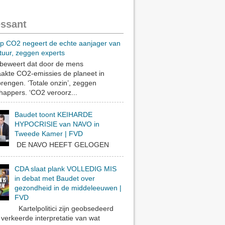
essant
op CO2 negeert de echte aanjager van
tuur, zeggen experts
eweert dat door de mens
akte CO2-emissies de planeet in
rengen. ‘Totale onzin’, zeggen
appers. ‘CO2 veroorz...
Baudet toont KEIHARDE
HYPOCRISIE van NAVO in
Tweede Kamer | FVD
DE NAVO HEEFT GELOGEN
CDA slaat plank VOLLEDIG MIS
in debat met Baudet over
gezondheid in de middeleeuwen |
FVD
Kartelpolitici zijn geobsedeerd
verkeerde interpretatie van wat