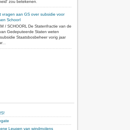
eid' zou betekenen.
t vragen aan GS over subsidie voor
sen Schoorl
 / SCHOORL De Statenfractie van de
 van Gedeputeerde Staten weten
subsidie Staatsbosbeheer vorig jaar
r...
S!
egate
ene Leugen van windmolens