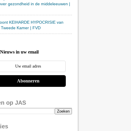
over gezondheid in de middeleeuwen |
toont KEIHARDE HYPOCRISIE van
 Tweede Kamer | FVD
Nieuws in uw email
Abonneren
en op JAS
ies