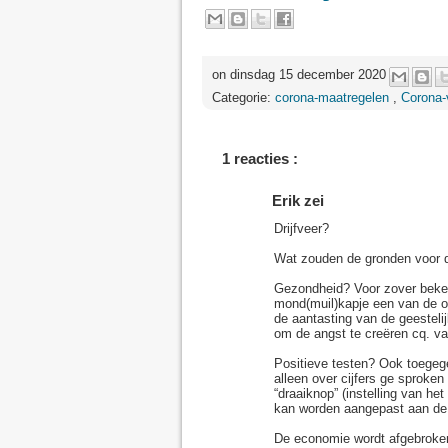
on dinsdag 15 december 2020
Categorie:
corona-maatregelen
,
Corona-
1 reacties :
Erik zei
Drijfveer?
Wat zouden de gronden voor 
Gezondheid? Voor zover beken
mond(muil)kapje een van de 
de aantasting van de geestel
om de angst te creëren cq. va
Positieve testen? Ook toegege
alleen over cijfers ge sproke
“draaiknop” (instelling van he
kan worden aangepast aan de
De economie wordt afgebroken