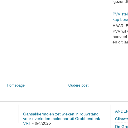
'gezondh
PVV stel
kap bos
HAARLEM
PVV wil
hoeveel 
en dit jaa
Homepage
Oudere post
ANDER
Gansakkermolen zet wieken in rouwstand
voor overleden molenaar uit Grobbendonk -
Climat
VRT
- 8/4/2026
De Gro