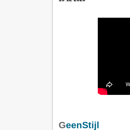
G
eenStijl