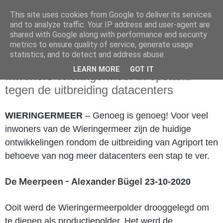
This site uses cookies from Google to deliver its services
and to analyze traffic. Your IP address and user-agent are
shared with Google along with performance and security
metrics to ensure quality of service, generate usage
statistics, and to detect and address abuse.
vrijdag 23 oktober 2020
LEARN MORE
GOT IT
Inwoners Wieringermeer in opstand
tegen de uitbreiding datacenters
WIERINGERMEER
– Genoeg is genoeg! Voor veel
inwoners van de Wieringermeer zijn de huidige
ontwikkelingen rondom de uitbreiding van Agriport ten
behoeve van nog meer datacenters een stap te ver.
De Meerpeen - Alexander Bügel
23-10-2020
Ooit werd de Wieringermeerpolder drooggelegd om
te dienen als productiepolder. Het werd de