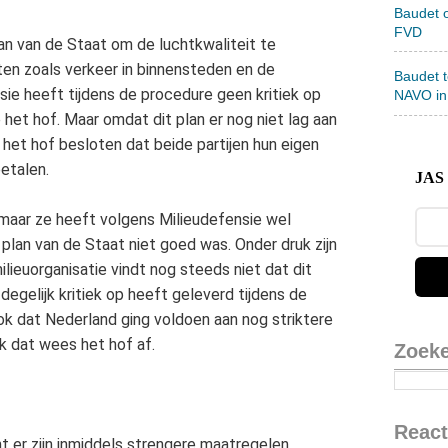
Baudet 
FVD
an van de Staat om de luchtkwaliteit te
ten zoals verkeer in binnensteden en de
Baudet 
sie heeft tijdens de procedure geen kritiek op
NAVO in
het hof. Maar omdat dit plan er nog niet lag aan
 het hof besloten dat beide partijen hun eigen
etalen.
JAS 
 maar ze heeft volgens Milieudefensie wel
plan van de Staat niet goed was. Onder druk zijn
ieuorganisatie vindt nog steeds niet dat dit
degelijk kritiek op heeft geleverd tijdens de
ok dat Nederland ging voldoen aan nog striktere
k dat wees het hof af.
Zoek
React
t er zijn inmiddels strengere maatregelen