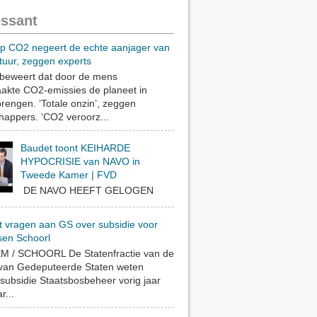
essant
op CO2 negeert de echte aanjager van
tuur, zeggen experts
eweert dat door de mens
akte CO2-emissies de planeet in
rengen. ‘Totale onzin’, zeggen
appers. ‘CO2 veroorz...
Baudet toont KEIHARDE
HYPOCRISIE van NAVO in
Tweede Kamer | FVD
DE NAVO HEEFT GELOGEN
t vragen aan GS over subsidie voor
sen Schoorl
 / SCHOORL De Statenfractie van de
 van Gedeputeerde Staten weten
subsidie Staatsbosbeheer vorig jaar
r...