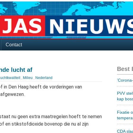
Contact
Best
nde lucht af
luchtkwaliteit
,
Milieu
,
Nederland
’Corona-
 in Den Haag heeft de vorderingen van
PVV stel
t afgewezen.
kap bos
Fixatie 
staat nu geen extra maatregelen hoeft te nemen
tempera
of en stikstofdioxide bovenop die nu al zijn
CDA sla