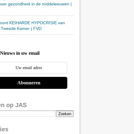
over gezondheid in de middeleeuwen |
toont KEIHARDE HYPOCRISIE van
 Tweede Kamer | FVD
Nieuws in uw email
Abonneren
en op JAS
ies