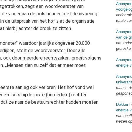
Anonymo
uitgetrokken, zegt een woordvoerster van
voorgelo
ft de vinger aan de pols houden met de invoering
ander mi
totale co
n de uitspraak van het hof ziet de organisatie
 hierbij achter de broek te zitten.
Anonymo
van de g
 monster'' waardoor jaarlijks ongeveer 20.000
om zodoe
groteske 
rlijden, stelt de woordvoerster. Door alle
eu, ook door meerdere rechtszaken, groeit volgens
Anonymo
n. ,,Mensen zien nu zelf dat er meer moet
energie v
Anonymo
universit
n eerste aanleg ook verloren. Het hof vond wel
man is d
gespons
e-eisers bij de juiste (burgerlijke) rechter
 dat ze naar de bestuursrechter hadden moeten
Dekker
he
energie v
van onaf
wezen op