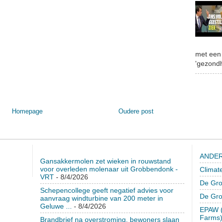
met een 
'gezondh
Homepage
Oudere post
ANDER
Gansakkermolen zet wieken in rouwstand
voor overleden molenaar uit Grobbendonk -
Climat
VRT
- 8/4/2026
De Gro
Schepencollege geeft negatief advies voor
De Gr
aanvraag windturbine van 200 meter in
Geluwe ...
- 8/4/2026
EPAW (
Farms
Brandbrief na overstroming, bewoners slaan