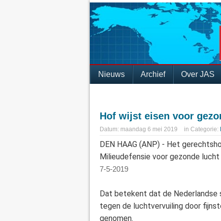
Nieuws
Archief
Over JAS
Hof wijst eisen voor gezo
Datum:
maandag 6 mei 2019
in
Categorie:
DEN HAAG (ANP) - Het gerechtshof
Milieudefensie voor gezonde luch
7-5-2019
Dat betekent dat de Nederlandse 
tegen de luchtvervuiling door fijnst
genomen.