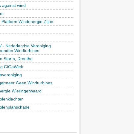
s against wind
ker
h Platform Windenergie ZIjpe
- Nederlandse Vereniging
enden Windturbines
rm Storm, Drenthe
ing GiGaWiek
vereniging
germeer Geen Windturbines
ergie Wieringerwaard
lenklachten
lenplanschade