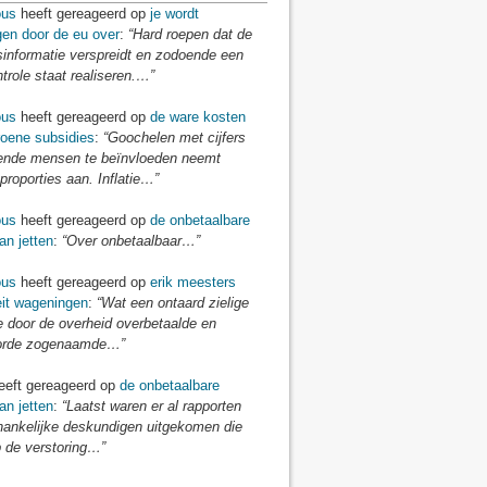
us
heeft gereageerd op
je wordt
gen door de eu over
:
“Hard roepen dat de
sinformatie verspreidt en zodoende een
ntrole staat realiseren.…”
us
heeft gereageerd op
de ware kosten
roene subsidies
:
“Goochelen met cijfers
nde mensen te beïnvloeden neemt
proporties aan. Inflatie…”
us
heeft gereageerd op
de onbetaalbare
an jetten
:
“Over onbetaalbaar…”
us
heeft gereageerd op
erik meesters
eit wageningen
:
“Wat een ontaard zielige
e door de overheid overbetaalde en
orde zogenaamde…”
eft gereageerd op
de onbetaalbare
an jetten
:
“Laatst waren er al rapporten
hankelijke deskundigen uitgekomen die
 de verstoring…”