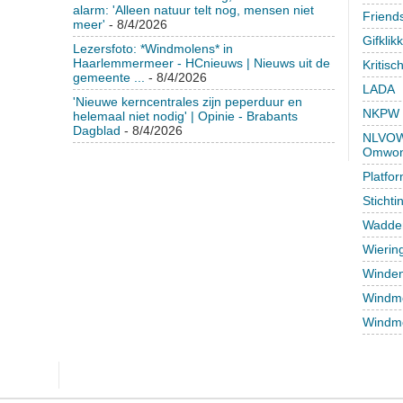
alarm: 'Alleen natuur telt nog, mensen niet
Friend
meer'
- 8/4/2026
Gifklik
Lezersfoto: *Windmolens* in
Haarlemmermeer - HCnieuws | Nieuws uit de
Kritisc
gemeente ...
- 8/4/2026
LADA
'Nieuwe kerncentrales zijn peperduur en
NKPW
helemaal niet nodig' | Opinie - Brabants
Dagblad
- 8/4/2026
NLVOW 
Omwon
Platfo
Sticht
Wadden
Wierin
Winden
Windmo
Windmo