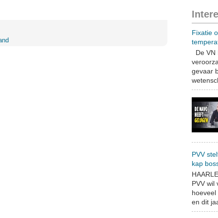
Inter
Fixatie 
and
tempera
De VN b
veroorza
gevaar b
wetensch
PVV stel
kap bos
HAARLEM
PVV wil
hoeveel 
en dit jaa