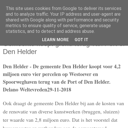
This site uses cookies from Google to deliver its services
and to analyze traffic. Your IP address and user-agent are
shared with Google along with performance and security
metrics to ensure quality of service, generate usage
statistics, and to detect and address abuse.
donderdag 29 november 2018
LEARN MORE
GOT IT
Gemeente koopt grond terug van Port of
Den Helder
Den Helder - De gemeente Den Helder koopt voor 4,2
miljoen euro vier percelen op Westoever en
Spoorweghaven terug van de Port of Den Helder.
Delano Weltevreden29-11-2018
Ook draagt de gemeente Den Helder bij aan de kosten van
de renovatie van diverse kunstwerken (bruggen, sluizen)
ter waarde van 2,8 miljoen euro. Dat is het voorstel dat