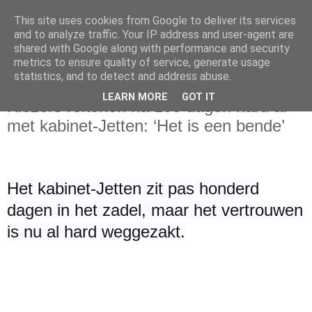
This site uses cookies from Google to deliver its services
and to analyze traffic. Your IP address and user-agent are
shared with Google along with performance and security
metrics to ensure quality of service, generate usage
statistics, and to detect and address abuse.
dinsdag 2 juni 2026
LEARN MORE
GOT IT
Kiezers rekenen na 100 dagen hard af
met kabinet-Jetten: ‘Het is een bende’
Het kabinet-Jetten zit pas honderd
dagen in het zadel, maar het vertrouwen
is nu al hard weggezakt.