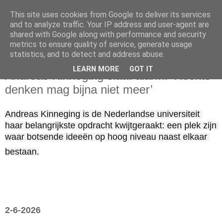
This site uses cookies from Google to deliver its services
and to analyze traffic. Your IP address and user-agent are
shared with Google along with performance and security
metrics to ensure quality of service, generate usage
statistics, and to detect and address abuse.
dinsdag 2 juni 2026
LEARN MORE
GOT IT
Andreas Kinneging slaat alarm: ‘Rechts
denken mag bijna niet meer’
Andreas Kinneging is de Nederlandse universiteit 
haar belangrijkste opdracht kwijtgeraakt: een plek zijn 
waar botsende ideeën op hoog niveau naast elkaar 
bestaan.
2-6-2026