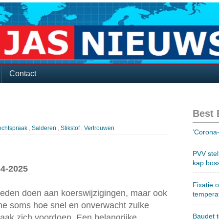
Contact
Best
echtspraak
,
Salderen
,
Stikstof
,
Vertrouwen
’Corona-
PVV stel
kap bos
-4-2025
Fixatie 
rheden doen aan koerswijzigingen, maar ook
tempera
me soms hoe snel en onverwacht zulke
Baudet 
raak zich voordoen. Een belangrijke