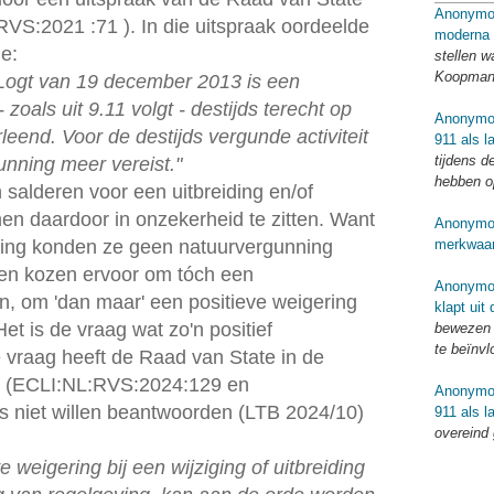
Anonymo
VS:2021 :71 ). In die uitspraak oordeelde
moderna 
de:
stellen w
Koopmans
Logt van 19 december 2013 is een
zoals uit 9.11 volgt - destijds terecht op
Anonymo
rleend. Voor de destijds vergunde activiteit
911 als l
tijdens d
unning meer vereist."
hebben o
n salderen voor een uitbreiding en/of
men daardoor in onzekerheid te zitten. Want
Anonymo
merkwaar
ziging konden ze geen natuurvergunning
ven kozen ervoor om tóch een
Anonymo
n, om 'dan maar' een positieve weigering
klapt uit
Het is de vraag wat zo'n positief
bewezen o
te beïnv
e vraag heeft de Raad van State in de
24 (ECLI:NL:RVS:2024:129 en
Anonymo
 niet willen beantwoorden (LTB 2024/10)
911 als l
overeind
 weigering bij een wijziging of uitbreiding