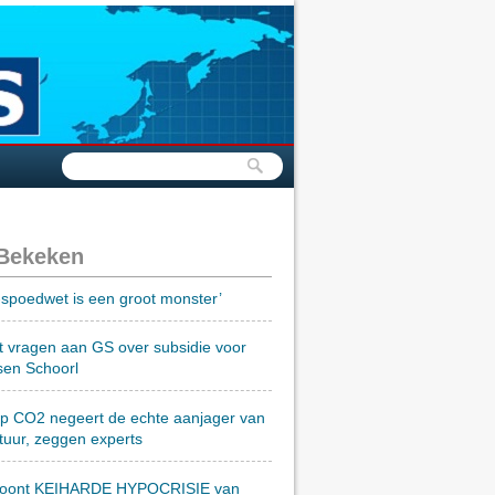
 Bekeken
spoedwet is een groot monster’
t vragen aan GS over subsidie voor
sen Schoorl
op CO2 negeert de echte aanjager van
tuur, zeggen experts
toont KEIHARDE HYPOCRISIE van