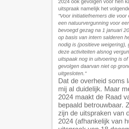
2024 ook gevolgen voor hen ka
uitspraak namelijk het volgen
"Voor initiatiefnemers die voo
een natuurvergunning voor een
bevoegd gezag na 1 januari 2
op basis van intern salderen he
nodig is (positieve weigering),
deze activiteiten alsnog vergunn
uitspaak nog in uitvoering is o
gevolgen daarvan niet op gron
uitgesloten."
Dat de overheid soms la
mij al duidelijk. Maar 
2024 maakt de Raad van
bepaald betrouwbaar. Z
zijn de uitspraken van 
2024 (afhankelijk van h