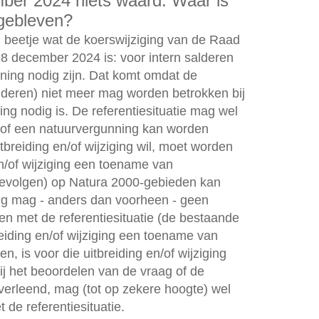
ber 2024 niets waard. Waar is
 gebleven?
en beetje wat de koerswijziging van de Raad
18 december 2024 is: voor intern salderen
ning nodig zijn. Dat komt omdat de
salderen) niet meer mag worden betrokken bij
ng nodig is. De referentiesituatie mag wel
 of een natuurvergunning kan worden
itbreiding en/of wijziging wil, moet worden
en/of wijziging een toename van
e gevolgen) op Natura 2000-gebieden kan
ing mag - anders dan voorheen - geen
 met de referentiesituatie (de bestaande
reiding en/of wijziging een toename van
n, is voor die uitbreiding en/of wijziging
j het beoordelen van de vraag of de
erleend, mag (tot op zekere hoogte) wel
de referentiesituatie.