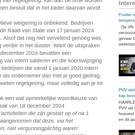
ging van regelgeving, kan aan de orde worden
Inter
een besluit dat in het kader daarvan wordt
Fixatie 
tempera
tieve weigering is onbekend. Bedrijven
De VN b
de Raad van State van 17 januari 2024
veroorza
en. Alsof dat nog niet vervelend genoeg was,
gevaar b
wetensch
 verder in het duister. Want de uitspraken
 december 2024 bevatten een
g van intern salderen en die koerswijziging
edrijven die vanaf 1 januari 2020 intern
e als ondernemer dan met je goed gedrag,
eten regelgeving, maar volledig aan je lot
PVV stel
kap bos
ok een wat opmerkelijke woordkeuze van
HAARLEM
praak van 18 december 2024
PVV wil
'activiteiten die zijn gestart op of na 1
hoeveel 
en dit jaa
 aangenomen dat deze, via het
, niet vergunningplichtig waren'
.