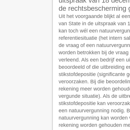
uitspraak van 18 decem
de rechtsbescherming
Uit het voorgaande blijkt al e
van State in de uitspraak van 
kan toch wél een natuurvergun
referentiesituatie (het intern 
de vraag of een natuurvergunni
worden betrokken bij de vraag
verleend. Als een bedrijf een u
beoordeeld of die uitbreiding 
stikstofdepositie (significant
veroorzaken. Bij die beoordel
rekening meer worden gehouden
vergunde situatie). Als de uitb
stikstofdepositie kan veroorzake
een natuurvergunning nodig. Bi
natuurvergunning kan worden v
rekening worden gehouden met 