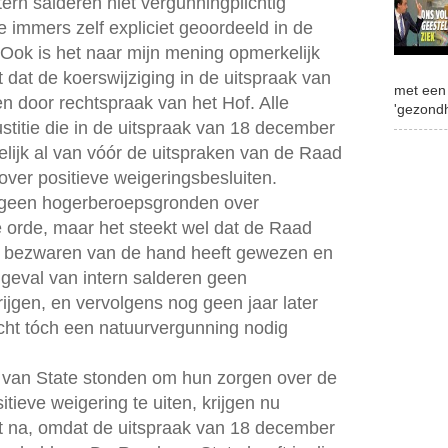
ntern salderen niet vergunningplichtig
 immers zelf expliciet geoordeeld in de
 Ook is het naar mijn mening opmerkelijk
 dat de koerswijziging in de uitspraak van
met een 
n door rechtspraak van het Hof. Alle
'gezondh
stitie die in de uitspraak van 18 december
lijk al van vóór de uitspraken van de Raad
over positieve weigeringsbesluiten.
 geen hogerberoepsgronden over
e orde, maar het steekt wel dat de Raad
lle bezwaren van de hand heeft gewezen en
n geval van intern salderen geen
jgen, en vervolgens nog geen jaar later
licht tóch een natuurvergunning nodig
 van State stonden om hun zorgen over de
tieve weigering te uiten, krijgen nu
cht na, omdat de uitspraak van 18 december