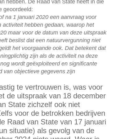
n hebben. De Raad van State heeft in die
de geoordeeld:
r of na 1 januari 2020 een aanvraag voor
 activiteit hebben gedaan, waarop het
020 maar voor de datum van deze uitspraak
eft beslist dat een natuurvergunning niet
 geldt het voorgaande ook. Dat betekent dat
ingplichtig zijn als de activiteit na deze
f nog wordt geëxploiteerd en significante
d van objectieve gegevens zijn
stig te vertrouwen is, was voor
met de uitspraak van 18 december
 State zichzelf ook niet
elfs voor de betrokken bedrijven
de Raad van State van 17 januari
un situatie) als gevolg van de