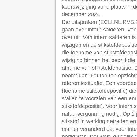
koerswijziging vond plaats in 
december 2024.
Die uitspraken (ECLI:NL:RVS
gaan over intern salderen. Voor
over uit. Van intern salderen is
wijzigen en de stikstofdeposit
die toename van stikstofdepos
wijziging binnen het bedrijf di
afname van stikstofdepositie. D
neemt dan niet toe ten opzichte
referentiesituatie. Een voorbee
(toename stikstofdepositie) d
stallen te voorzien van een e
stikstofdepositie). Voor intern
natuurvergunning nodig. Op 1 
stikstof in werking getreden en
manier veranderd dat voor int
nodig was. Dat werd duidelijk