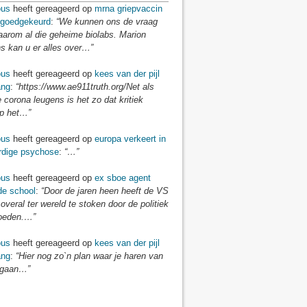
us
heeft gereageerd op
mrna griepvaccin
goedgekeurd
:
“We kunnen ons de vraag
aarom al die geheime biolabs. Marion
 kan u er alles over…”
us
heeft gereageerd op
kees van der pijl
ang
:
“https://www.ae911truth.org/Net als
e corona leugens is het zo dat kritiek
p het…”
us
heeft gereageerd op
europa verkeert in
dige psychose
:
“…”
us
heeft gereageerd op
ex sboe agent
 de school
:
“Door de jaren heen heeft de VS
veral ter wereld te stoken door de politiek
loeden.…”
us
heeft gereageerd op
kees van der pijl
ang
:
“Hier nog zo`n plan waar je haren van
 gaan…”