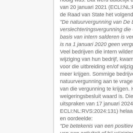
van 20 januari 2021 (ECLl:NL:R
de Raad van State het volgen
"De natuurvergunning van De 
verslechteringsvergunning die - 
basis van intern salderen is ve
is na 1 januari 2020 geen verg
Veel bedrijven die intern wilde
wijziging van hun bedrijf, kwa
voor die uitbreiding en/of wij
meer krijgen. Sommige bedrij
natuurvergunning aan te vrage
van die vergunning te krijgen. 
weigeringsbesluit waard is. Di
uitspraken van 17 januari 20
ECLI:NL:RVS:2024:131) helaas
en oordeelde:
"De betekenis van een positieve