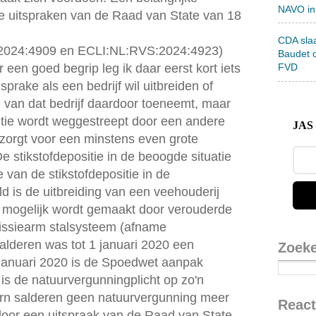
NAVO in
de uitspraken van de Raad van State van 18
CDA sla
:2024:4909 en ECLI:NL:RVS:2024:4923)
Baudet 
 een goed begrip leg ik daar eerst kort iets
FVD
 sprake als een bedrijf wil uitbreiden of
ie van dat bedrijf daardoor toeneemt, maar
itie wordt weggestreept door een andere
JAS 
e zorgt voor een minstens even grote
e stikstofdepositie in de beoogde situatie
 van de stikstofdepositie in de
ld is de uitbreiding van een veehouderij
ie mogelijk wordt gemaakt door verouderde
missiearm stalsysteem (afname
 salderen was tot 1 januari 2020 een
Zoek
januari 2020 is de Spoedwet aanpak
 is de natuurvergunningplicht op zo'n
ern salderen geen natuurvergunning meer
React
 door een uitspraak van de Raad van State