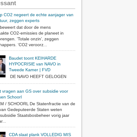
essant
op CO2 negeert de echte aanjager van
tuur, zeggen experts
eweert dat door de mens
akte CO2-emissies de planeet in
rengen. ‘Totale onzin’, zeggen
appers. ‘CO2 veroorz...
Baudet toont KEIHARDE
HYPOCRISIE van NAVO in
Tweede Kamer | FVD
DE NAVO HEEFT GELOGEN
t vragen aan GS over subsidie voor
sen Schoorl
 / SCHOORL De Statenfractie van de
 van Gedeputeerde Staten weten
subsidie Staatsbosbeheer vorig jaar
r...
CDA slaat plank VOLLEDIG MIS