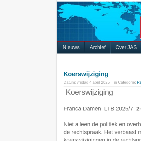
Nieuws
Archief
Over JAS
Koerswijziging
Datum:
vrijdag 4 april 2025
in
Categorie:
R
Koerswijziging
Franca Damen LTB 2025/7
2
Niet alleen de politiek en ove
de rechtspraak. Het verbaast 
koerswijzigingen in de rechtsp