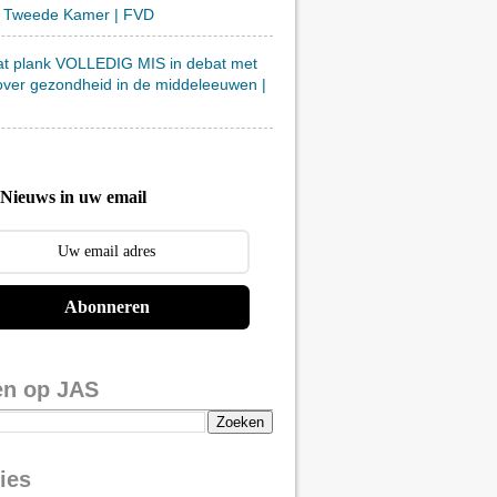
 Tweede Kamer | FVD
at plank VOLLEDIG MIS in debat met
over gezondheid in de middeleeuwen |
Nieuws in uw email
Abonneren
en op JAS
ies