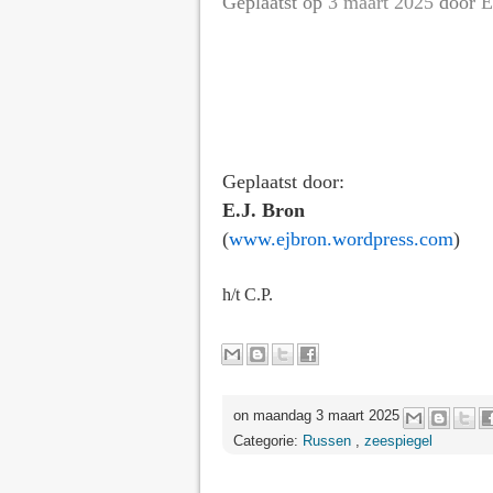
Geplaatst op
3 maart 2025
door
E
Geplaatst door:
E.J. Bron
(
www.ejbron.wordpress.com
)
h/t C.P.
on maandag 3 maart 2025
Categorie:
Russen
,
zeespiegel