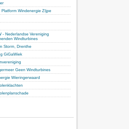
ker
h Platform Windenergie ZIjpe
- Nederlandse Vereniging
enden Windturbines
rm Storm, Drenthe
ing GiGaWiek
vereniging
germeer Geen Windturbines
ergie Wieringerwaard
lenklachten
lenplanschade