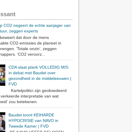
essant
op CO2 negeert de echte aanjager van
tuur, zeggen experts
eweert dat door de mens
akte CO2-emissies de planeet in
rengen. ‘Totale onzin’, zeggen
appers. ‘CO2 veroorz...
CDA slaat plank VOLLEDIG MIS
in debat met Baudet over
gezondheid in de middeleeuwen |
FVD
Kartelpolitici zijn geobsedeerd
verkeerde interpretatie van wat
eid' zou betekenen.
Baudet toont KEIHARDE
HYPOCRISIE van NAVO in
Tweede Kamer | FVD