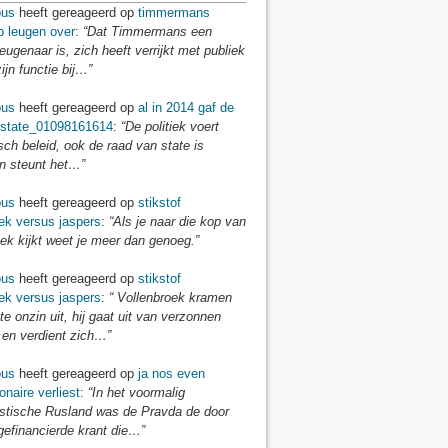
us
heeft gereageerd op
timmermans
p leugen over
:
“Dat Timmermans een
eugenaar is, zich heeft verrijkt met publiek
zijn functie bij…”
us
heeft gereageerd op
al in 2014 gaf de
 state_01098161614
:
“De politiek voert
isch beleid, ook de raad van state is
en steunt het…”
us
heeft gereageerd op
stikstof
ek versus jaspers
:
“Als je naar die kop van
ek kijkt weet je meer dan genoeg.”
us
heeft gereageerd op
stikstof
ek versus jaspers
:
“ Vollenbroek kramen
te onzin uit, hij gaat uit van verzonnen
 en verdient zich…”
us
heeft gereageerd op
ja nos even
onaire verliest
:
“In het voormalig
tische Rusland was de Pravda de door
gefinancierde krant die…”