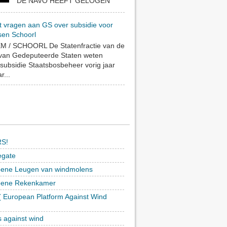
DE NAVO HEEFT GELOGEN
t vragen aan GS over subsidie voor
sen Schoorl
 / SCHOORL De Statenfractie van de
 van Gedeputeerde Staten weten
subsidie Staatsbosbeheer vorig jaar
r...
S!
egate
ene Leugen van windmolens
oene Rekenkamer
 European Platform Against Wind
)
s against wind