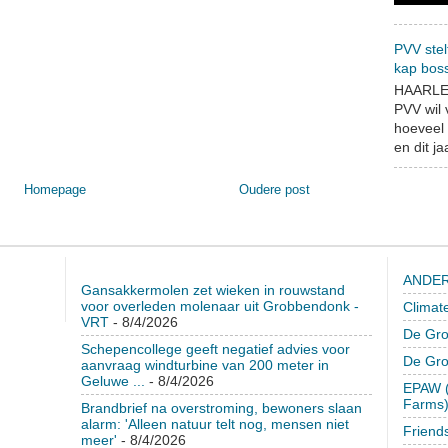
PVV stel
kap bos
HAARLEM
PVV wil
hoeveel 
en dit jaa
Homepage
Oudere post
ANDER
Gansakkermolen zet wieken in rouwstand
voor overleden molenaar uit Grobbendonk -
Climat
VRT
- 8/4/2026
De Gro
Schepencollege geeft negatief advies voor
De Gr
aanvraag windturbine van 200 meter in
Geluwe ...
- 8/4/2026
EPAW (
Farms
Brandbrief na overstroming, bewoners slaan
alarm: 'Alleen natuur telt nog, mensen niet
Friend
meer'
- 8/4/2026