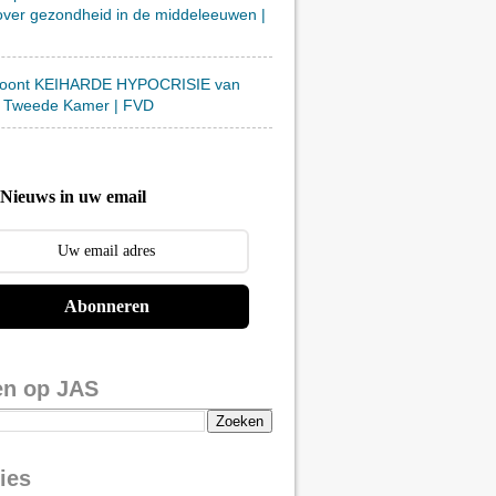
over gezondheid in de middeleeuwen |
toont KEIHARDE HYPOCRISIE van
 Tweede Kamer | FVD
Nieuws in uw email
Abonneren
en op JAS
ies