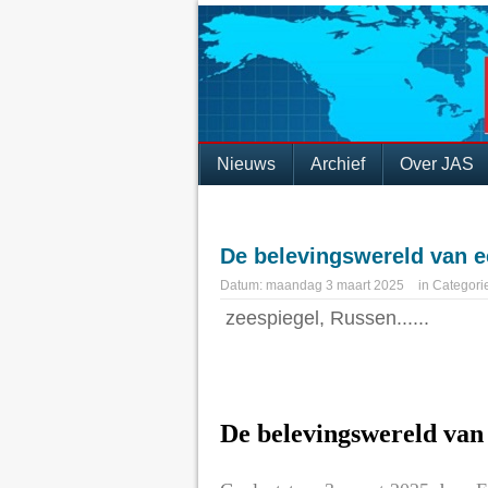
Nieuws
Archief
Over JAS
De belevingswereld van e
Datum:
maandag 3 maart 2025
in
Categori
zeespiegel, Russen......
De belevingswereld van