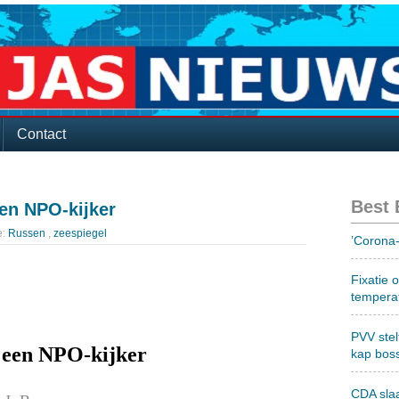
Contact
Best
en NPO-kijker
e:
Russen
,
zeespiegel
’Corona-
Fixatie 
tempera
PVV stel
 een NPO-kijker
kap bos
CDA sla