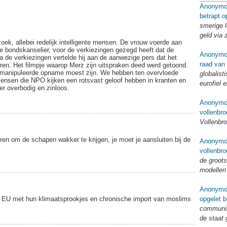
Anonymo
betrapt o
smerige l
geld via 
oek, allebei redelijk intelligente mensen. De vrouw voerde aan
e bondskanselier, voor de verkiezingen gezegd heeft dat de
Anonymo
 de verkiezingen vertelde hij aan de aanwezige pers dat het
raad van
eren. Het filmpje waarop Merz zijn uitspraken deed werd getoond.
emanipuleerde opname moest zijn. We hebben ten overvloede
globalist
ensen die NPO kijken een rotsvast geloof hebben in kranten en
eurofiel 
er overbodig en zinloos.
Anonymo
vollenbro
Vollenbro
ren om de schapen wakker te krijgen, je moet je aansluiten bij de
Anonymo
vollenbro
de groots
modellen
Anonymo
 EU met hun klimaatsprookjes en chronische import van moslims
opgelet b
communis
de staat 