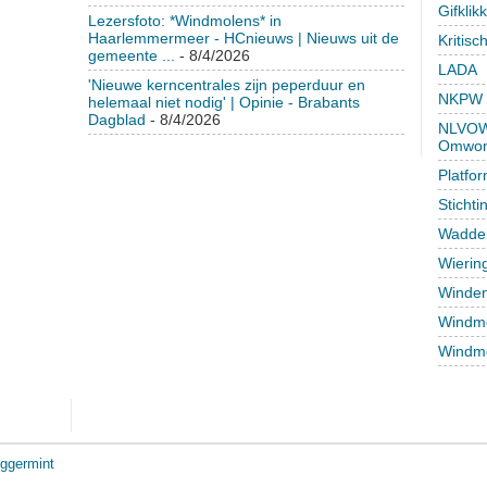
Gifklik
Lezersfoto: *Windmolens* in
Haarlemmermeer - HCnieuws | Nieuws uit de
Kritisc
gemeente ...
- 8/4/2026
LADA
'Nieuwe kerncentrales zijn peperduur en
NKPW
helemaal niet nodig' | Opinie - Brabants
Dagblad
- 8/4/2026
NLVOW 
Omwon
Platfo
Sticht
Wadden
Wierin
Winden
Windmo
Windmo
ggermint