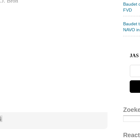
.J. Bron
Baudet 
FVD
Baudet 
NAVO in
JAS 
Zoek
React