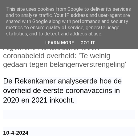
This site uses cookies from Google to deliver its services
and to analyze traffic. Your IP address and user-agent are
shared with Google along with performance and security
metrics to ensure quality of service, generate usage
statistics, and to detect and address abuse.
woensdag 10 april 2024
LEARN MORE
GOT IT
Algemene Rekenkamer fileert
coronabeleid overheid: 'Te weinig
gedaan tegen belangenverstrengeling'
De Rekenkamer analyseerde hoe de
overheid de eerste coronavaccins in
2020 en 2021 inkocht.
10-4-2024