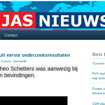
Contact
Best
ult eerste onderzoeksresultaten
:
Corona
,
Oversterfte
’Corona-
Theo Schetters was aanwezig bij
PVV stel
jn bevindingen.
kap bos
Fixatie 
tempera
CDA sla