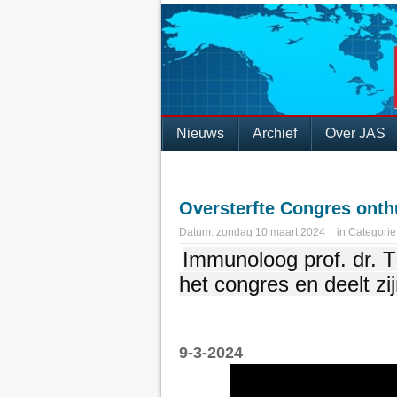
Nieuws
Archief
Over JAS
Oversterfte Congres onth
Datum:
zondag 10 maart 2024
in
Categorie
Immunoloog prof. dr. 
het congres en deelt zi
9-3-2024