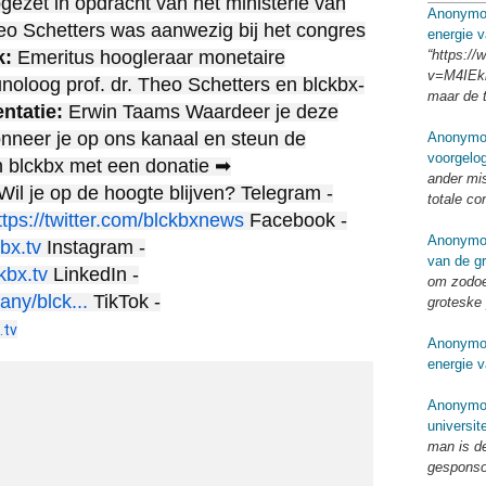
pgezet in opdracht van het ministerie van
Anonymo
o Schetters was aanwezig bij het congres
energie v
“https:/
k:
Emeritus hoogleraar monetaire
v=M4IEkk
loog prof. dr. Theo Schetters en blckbx-
maar de 
ntatie:
Erwin Taams Waardeer je deze
onneer je op ons kanaal en steun de
Anonymo
voorgelo
an blckbx met een donatie ➡
ander mi
Wil je op de hoogte blijven? Telegram -
totale co
ttps://twitter.com/blckbxnews
Facebook -
Anonymo
bx.tv
Instagram -
van de g
kbx.tv
LinkedIn -
om zodoe
ny/blck...
TikTok -
groteske 
.tv
Anonymo
energie v
Anonymo
universit
man is d
gespons