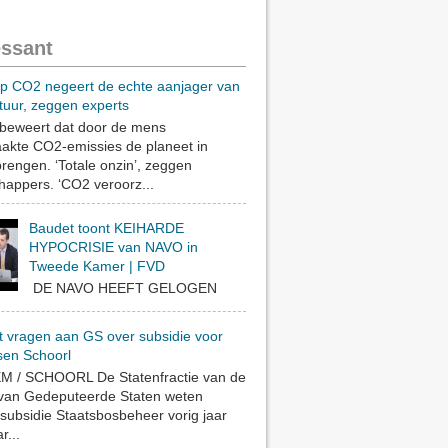
essant
op CO2 negeert de echte aanjager van
tuur, zeggen experts
eweert dat door de mens
akte CO2-emissies de planeet in
rengen. ‘Totale onzin’, zeggen
appers. ‘CO2 veroorz...
Baudet toont KEIHARDE
HYPOCRISIE van NAVO in
Tweede Kamer | FVD
DE NAVO HEEFT GELOGEN
t vragen aan GS over subsidie voor
sen Schoorl
 / SCHOORL De Statenfractie van de
 van Gedeputeerde Staten weten
subsidie Staatsbosbeheer vorig jaar
r...