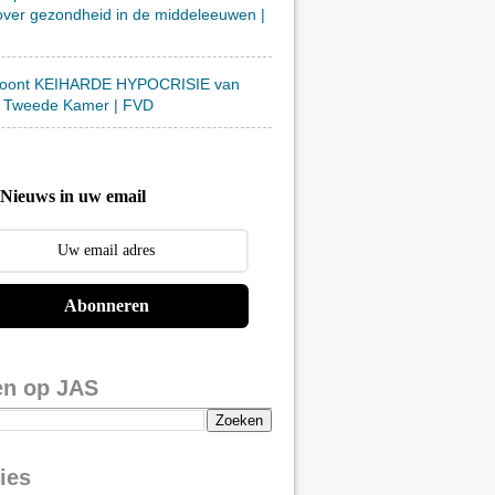
over gezondheid in de middeleeuwen |
toont KEIHARDE HYPOCRISIE van
 Tweede Kamer | FVD
Nieuws in uw email
Abonneren
en op JAS
ies