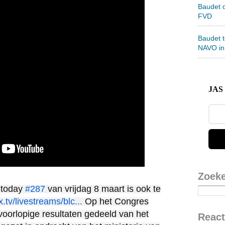
Baudet 
FVD
Baudet 
NAVO in
JAS 
Zoek
x today
#287
van vrijdag 8 maart is ook te
.tv/livestreams/blc...
Op het Congres
voorlopige resultaten gedeeld van het
React