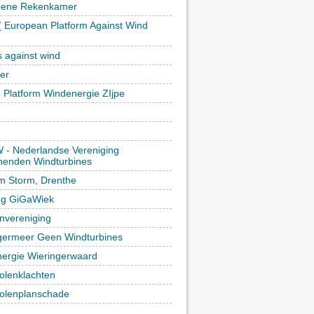
oene Rekenkamer
 European Platform Against Wind
)
s against wind
ker
h Platform Windenergie ZIjpe
- Nederlandse Vereniging
enden Windturbines
rm Storm, Drenthe
ing GiGaWiek
vereniging
germeer Geen Windturbines
ergie Wieringerwaard
lenklachten
lenplanschade