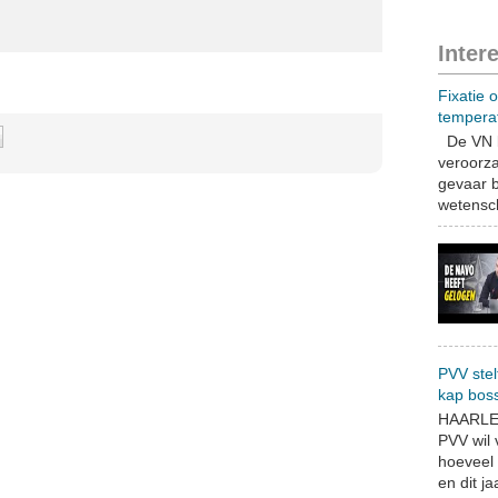
Inter
Fixatie 
tempera
De VN b
veroorza
gevaar b
wetensch
PVV stel
kap bos
HAARLEM
PVV wil
hoeveel 
en dit jaa