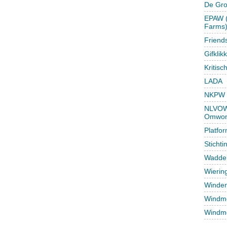
De Gr
EPAW (
Farms
Friend
Gifklik
Kritisc
LADA
NKPW
NLVOW 
Omwon
Platfo
Sticht
Wadden
Wierin
Winden
Windmo
Windmo