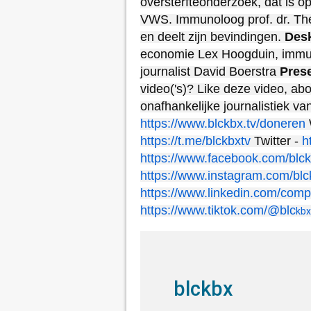
oversterfteonderzoek, dat is o
VWS. Immunoloog prof. dr. The
en deelt zijn bevindingen.
Des
economie Lex Hoogduin, immuno
journalist David Boerstra
Prese
video('s)? Like deze video, ab
onafhankelijke journalistiek v
https://www.blckbx.tv/doneren
https://t.me/blckbxtv
Twitter -
h
https://www.facebook.com/blck
https://www.instagram.com/blc
https://www.linkedin.com/compa
https://www.tiktok.com/@blc
kbx
blckbx