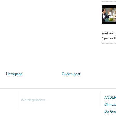
met een 
'gezondh
Homepage
Oudere post
ANDER
Wordt geladen...
Climat
De Gro