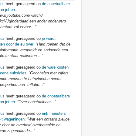
us
heeft gereageerd op
de onbetaalbare
an jetten
:
/www.youtube.com/watch?
cVJqInderdaad een ander onderwerp
tamtam zal ervoor…”
us
heeft gereageerd op
je wordt
gen door de eu over
:
“Hard roepen dat de
sinformatie verspreidt en zodoende een
ntrole staat realiseren.…”
us
heeft gereageerd op
de ware kosten
roene subsidies
:
“Goochelen met cijfers
nde mensen te beïnvloeden neemt
proporties aan. Inflatie…”
us
heeft gereageerd op
de onbetaalbare
an jetten
:
“Over onbetaalbaar…”
us
heeft gereageerd op
erik meesters
eit wageningen
:
“Wat een ontaard zielige
e door de overheid overbetaalde en
orde zogenaamde…”