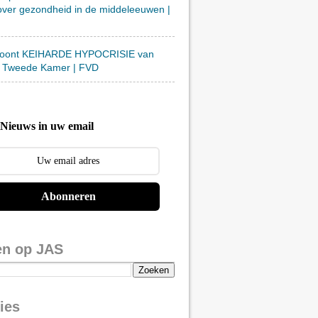
over gezondheid in de middeleeuwen |
toont KEIHARDE HYPOCRISIE van
 Tweede Kamer | FVD
Nieuws in uw email
Abonneren
en op JAS
ies