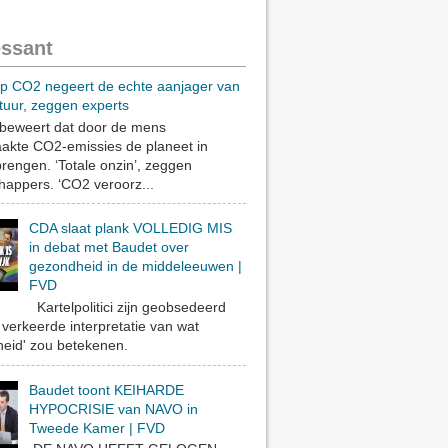
essant
op CO2 negeert de echte aanjager van
tuur, zeggen experts
eweert dat door de mens
akte CO2-emissies de planeet in
rengen. ‘Totale onzin’, zeggen
appers. ‘CO2 veroorz...
CDA slaat plank VOLLEDIG MIS
in debat met Baudet over
gezondheid in de middeleeuwen |
FVD
Kartelpolitici zijn geobsedeerd
verkeerde interpretatie van wat
eid' zou betekenen.
Baudet toont KEIHARDE
HYPOCRISIE van NAVO in
Tweede Kamer | FVD