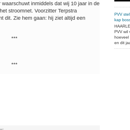
r waarschuwt inmiddels dat wij 10 jaar in de
het stroomnet. Voorzitter Terpstra
PVV stel
dit. Zie hem gaan: hij ziet altijd een
kap bos
HAARLEM
PVV wil
hoeveel 
***
en dit jaa
***