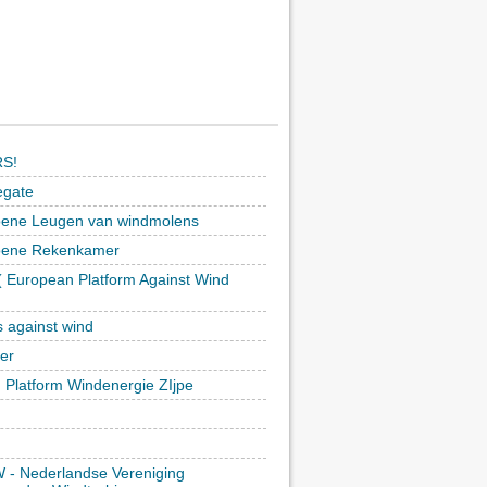
S!
egate
ene Leugen van windmolens
oene Rekenkamer
 European Platform Against Wind
)
s against wind
ker
h Platform Windenergie ZIjpe
- Nederlandse Vereniging