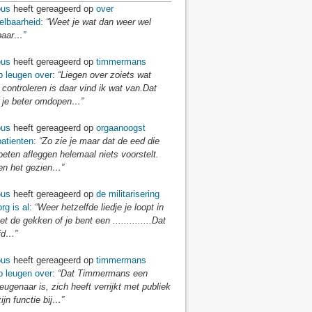
us
heeft gereageerd op
over
elbaarheid
:
“Weet je wat dan weer wel
baar…”
us
heeft gereageerd op
timmermans
p leugen over
:
“Liegen over zoiets wat
 controleren is daar vind ik wat van.Dat
je beter omdopen…”
us
heeft gereageerd op
orgaanoogst
atienten
:
“Zo zie je maar dat de eed die
eten afleggen helemaal niets voorstelt.
n het gezien…”
us
heeft gereageerd op
de militarisering
rg is al
:
“Weer hetzelfde liedje je loopt in
t de gekken of je bent een ..............Dat
fd…”
us
heeft gereageerd op
timmermans
p leugen over
:
“Dat Timmermans een
eugenaar is, zich heeft verrijkt met publiek
zijn functie bij…”