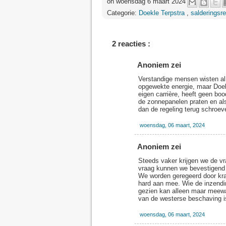
on woensdag 6 maart 2024
Categorie:
Doekle Terpstra
,
salderingsr
2 reacties :
Anoniem zei
Verstandige mensen wisten al 
opgewekte energie, maar Doek
eigen carrière, heeft geen b
de zonnepanelen praten en al
dan de regeling terug schroev
woensdag, 06 maart, 2024
Anoniem zei
Steeds vaker krijgen we de v
vraag kunnen we bevestigend 
We worden geregeerd door kran
hard aan mee. Wie de inzendi
gezien kan alleen maar meewar
van de westerse beschaving is
woensdag, 06 maart, 2024