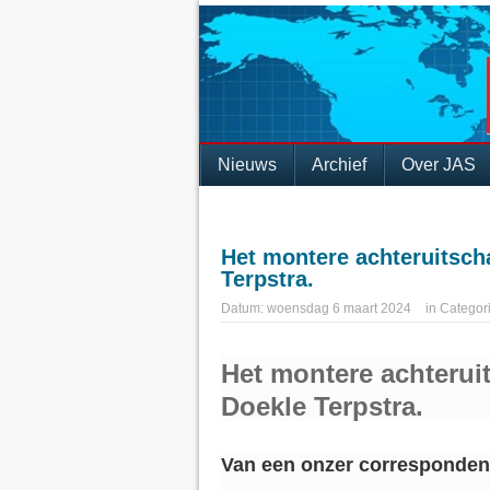
Nieuws
Archief
Over JAS
Het montere achteruitsch
Terpstra.
Datum:
woensdag 6 maart 2024
in
Categor
Het montere achterui
Doekle Terpstra.
Van een onzer corresponden