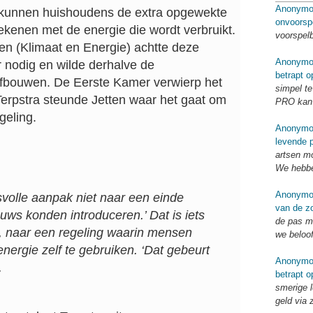
Anonymo
g kunnen huishoudens de extra opgewekte
onvoorsp
ekenen met de energie die wordt verbruikt.
voorspel
en (Klimaat en Energie) achtte deze
Anonymo
r nodig en wilde derhalve de
betrapt o
 afbouwen. De Eerste Kamer verwierp het
simpel te
erpstra steunde Jetten waar het gaat om
PRO kan 
geling.
Anonymo
levende p
artsen mo
We hebbe
Anonymo
volle aanpak niet naar een einde
van de zo
euws konden introduceren.’ Dat is iets
de pas me
e, naar een regeling waarin mensen
we beloo
ergie zelf te gebruiken. ‘Dat gebeurt
Anonymo
.
betrapt o
smerige l
geld via 