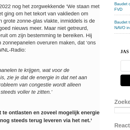
Baudet 
li 2022 nog het zorgwekkende ‘We staan met
FVD
et ging om het tekort van vaklieden om
 grote zonne-glas vlakte, inmiddels is de
Baudet 
oed nieuws meer. Maar niet getreurd,
NAVO in
uit om zijn bestemming te bereiken. Hij
 van zonnepanelen overuren maken, dat ‘ons
j WNL-Radio:
JAS 
nelen te krijgen, wat voor de
, zie je dat de energie in dat net aan
probleem van congestie wordt alleen
teeds voller te zitten.’
Zoek
 te ontlasten en zoveel mogelijk energie
nog steeds terug leveren via het net.’
React