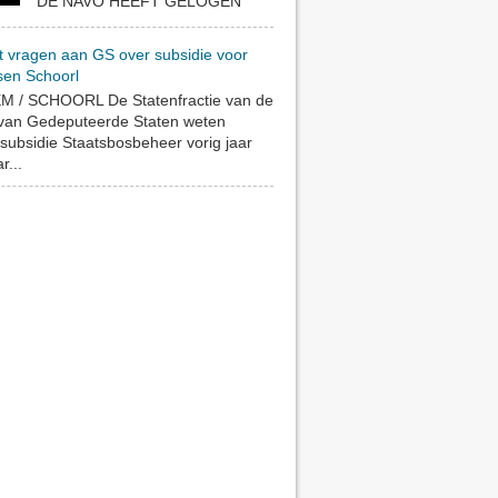
DE NAVO HEEFT GELOGEN
t vragen aan GS over subsidie voor
sen Schoorl
 / SCHOORL De Statenfractie van de
 van Gedeputeerde Staten weten
subsidie Staatsbosbeheer vorig jaar
r...