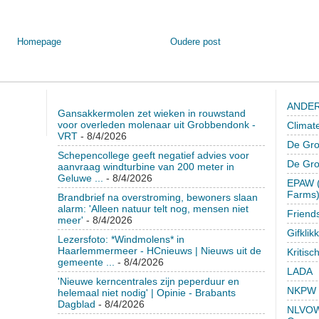
Homepage
Oudere post
ANDER
Gansakkermolen zet wieken in rouwstand
voor overleden molenaar uit Grobbendonk -
Climat
VRT
- 8/4/2026
De Gro
Schepencollege geeft negatief advies voor
De Gr
aanvraag windturbine van 200 meter in
Geluwe ...
- 8/4/2026
EPAW (
Farms
Brandbrief na overstroming, bewoners slaan
alarm: 'Alleen natuur telt nog, mensen niet
Friend
meer'
- 8/4/2026
Gifklik
Lezersfoto: *Windmolens* in
Haarlemmermeer - HCnieuws | Nieuws uit de
Kritisc
gemeente ...
- 8/4/2026
LADA
'Nieuwe kerncentrales zijn peperduur en
NKPW
helemaal niet nodig' | Opinie - Brabants
Dagblad
- 8/4/2026
NLVOW 