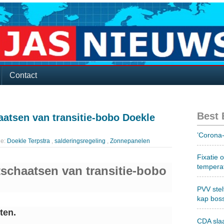
Contact
Best
aatsen van transitie-bobo Doekle
’Corona-
ie:
Doekle Terpstra
,
salderingsregeling
,
Zonnepanelen
Fixatie 
tempera
tschaatsen van transitie-bobo
PVV stel
kap bos
ten.
CDA sla