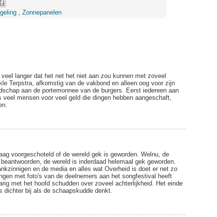
egeling
,
Zonnepanelen
veel langer dat het net het niet aan zou kunnen met zoveel
le Terpstra, afkomstig van de vakbond en alleen oog voor zijn
oodschap aan de portemonnee van de burgers. Eerst iedereen aan
s veel mensen voor veel geld die dingen hebben aangeschaft,
en.
raag voorgeschoteld of de wereld gek is geworden. Welnu, de
beantwoorden, de wereld is inderdaad helemaal gek geworden.
kzinnigen en de media en alles wat Overheid is doet er net zo
ngen met foto's van de deelnemers aan het songfestival heeft
ig met het hoofd schudden over zoveel achterlijkheid. Het einde
 dichter bij als de schaapskudde denkt.