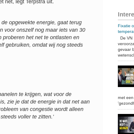
 net, legt Terpstra uit.
Inter
 de opgewekte energie, gaat terug
Fixatie 
n voor onszelf nog maar iets van 30
tempera
 proberen het net te ontlasten en
De VN b
veroorza
elf gebruiken, omdat wij nog steeds
gevaar b
wetensch
nelen te krijgen, wat voor de
met een 
, zie je dat de energie in dat net aan
'gezondh
probleem van congestie wordt alleen
teeds voller te zitten.’