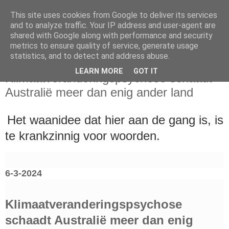
This site uses cookies from Google to deliver its services
and to analyze traffic. Your IP address and user-agent are
shared with Google along with performance and security
metrics to ensure quality of service, generate usage
statistics, and to detect and address abuse.
woensdag 6 maart 2024
LEARN MORE
GOT IT
Klimaatveranderingspsychose schaadt
Australië meer dan enig ander land
Het waanidee dat hier aan de gang is, is
te krankzinnig voor woorden.
6-3-2024
Klimaatveranderingspsychose
schaadt Australië meer dan enig