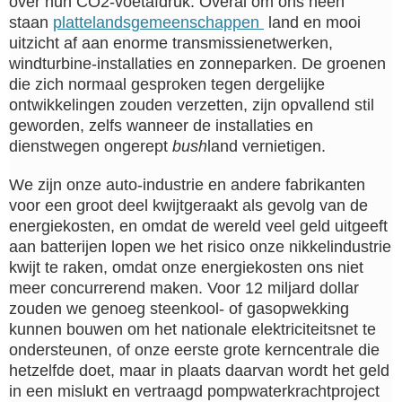
over hun CO2-voetafdruk. Overal om ons heen
staan
plattelandsgemeenschappen
land en mooi
uitzicht af aan enorme transmissienetwerken,
windturbine-installaties en zonneparken. De groenen
die zich normaal gesproken tegen dergelijke
ontwikkelingen zouden verzetten, zijn opvallend stil
geworden, zelfs wanneer de installaties en
dienstwegen ongerept
bush
land vernietigen.
We zijn onze auto-industrie en andere fabrikanten
voor een groot deel kwijtgeraakt als gevolg van de
energiekosten, en omdat de wereld veel geld uitgeeft
aan batterijen lopen we het risico onze nikkelindustrie
kwijt te raken, omdat onze energiekosten ons niet
meer concurrerend maken. Voor 12 miljard dollar
zouden we genoeg steenkool- of gasopwekking
kunnen bouwen om het nationale elektriciteitsnet te
ondersteunen, of onze eerste grote kerncentrale die
hetzelfde doet, maar in plaats daarvan wordt het geld
in een mislukt en vertraagd pompwaterkrachtproject