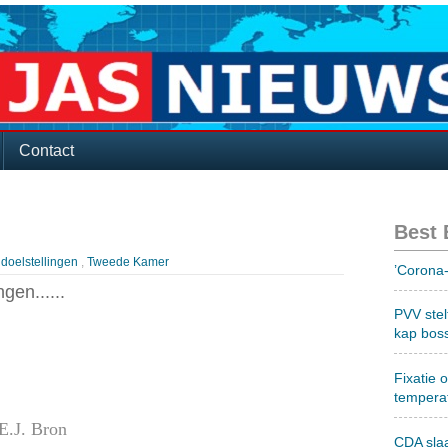
Contact
Best
:
doelstellingen
,
Tweede Kamer
’Corona-
gen......
PVV stel
kap bos
Fixatie 
tempera
E.J. Bron
CDA sla