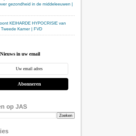
over gezondheid in de middeleeuwen |
toont KEIHARDE HYPOCRISIE van
 Tweede Kamer | FVD
Nieuws in uw email
Abonneren
en op JAS
ies