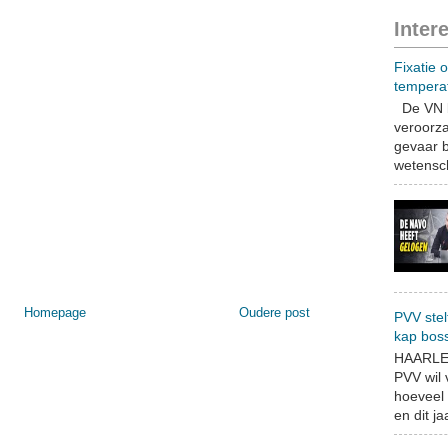
Inter
Fixatie 
tempera
De VN b
veroorza
gevaar b
wetensch
Homepage
Oudere post
PVV stel
kap bos
HAARLEM
PVV wil
hoeveel 
en dit jaa