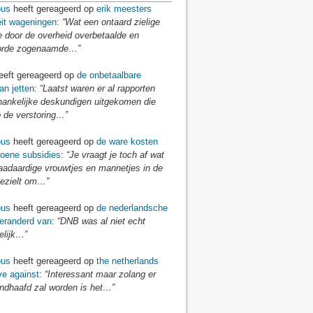
us
heeft gereageerd op
erik meesters
eit wageningen
:
“Wat een ontaard zielige
e door de overheid overbetaalde en
orde zogenaamde…”
eft gereageerd op
de onbetaalbare
an jetten
:
“Laatst waren er al rapporten
hankelijke deskundigen uitgekomen die
 de verstoring…”
us
heeft gereageerd op
de ware kosten
roene subsidies
:
“Je vraagt je toch af wat
aadaardige vrouwtjes en mannetjes in de
bezielt om…”
us
heeft gereageerd op
de nederlandsche
veranderd van
:
“DNB was al niet echt
elijk…”
us
heeft gereageerd op
the netherlands
ve against
:
“Interessant maar zolang er
andhaafd zal worden is het…”