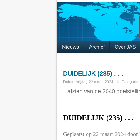
Nieuws
Archief
Over JAS
DUIDELIJK (235) . . .
Datum:
vrijdag 22 maart 2024
in
Categorie
..afzien van de 2040 doelstellin
DUIDELIJK (235) . . .
Geplaatst op
22 maart 2024
door