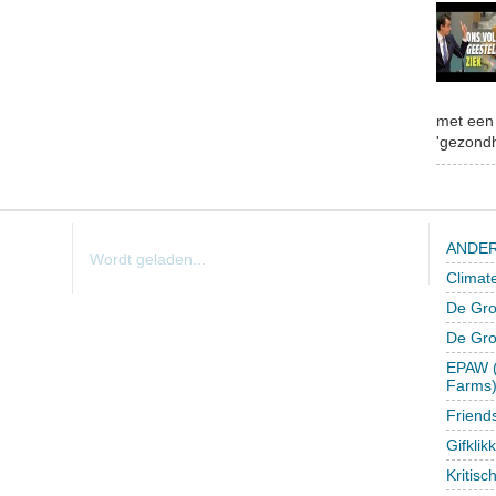
met een 
'gezondh
ANDER
Wordt geladen...
Climat
De Gro
De Gr
EPAW (
Farms
Friend
Gifklik
Kritisc