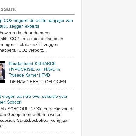
essant
op CO2 negeert de echte aanjager van
tuur, zeggen experts
eweert dat door de mens
akte CO2-emissies de planeet in
rengen. ‘Totale onzin’, zeggen
appers. ‘CO2 veroorz...
Baudet toont KEIHARDE
HYPOCRISIE van NAVO in
Tweede Kamer | FVD
DE NAVO HEEFT GELOGEN
t vragen aan GS over subsidie voor
sen Schoorl
 / SCHOORL De Statenfractie van de
 van Gedeputeerde Staten weten
subsidie Staatsbosbeheer vorig jaar
r...