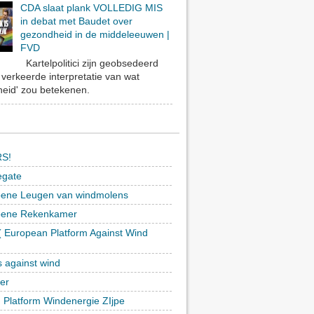
CDA slaat plank VOLLEDIG MIS
in debat met Baudet over
gezondheid in de middeleeuwen |
FVD
Kartelpolitici zijn geobsedeerd
verkeerde interpretatie van wat
eid' zou betekenen.
S!
egate
ene Leugen van windmolens
oene Rekenkamer
 European Platform Against Wind
)
s against wind
ker
h Platform Windenergie ZIjpe