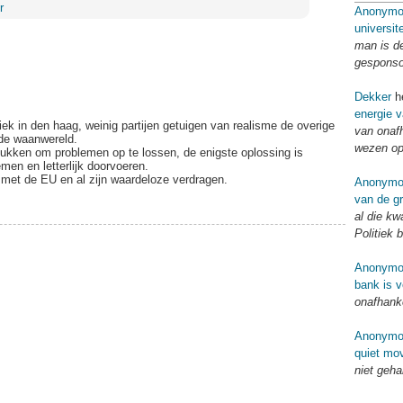
r
Anonymo
universit
man is d
gespons
Dekker
he
energie v
tiek in den haag, weinig partijen getuigen van realisme de overige
van onaf
lde waanwereld.
wezen op
 lukken om problemen op te lossen, de enigste oplossing is
men en letterlijk doorvoeren.
 met de EU en al zijn waardeloze verdragen.
Anonymo
van de g
al die kw
Politiek 
Anonymo
bank is 
onafhank
Anonymo
quiet mo
niet geh