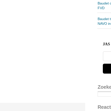
Baudet 
FVD
Baudet 
NAVO in
JAS 
Zoek
React