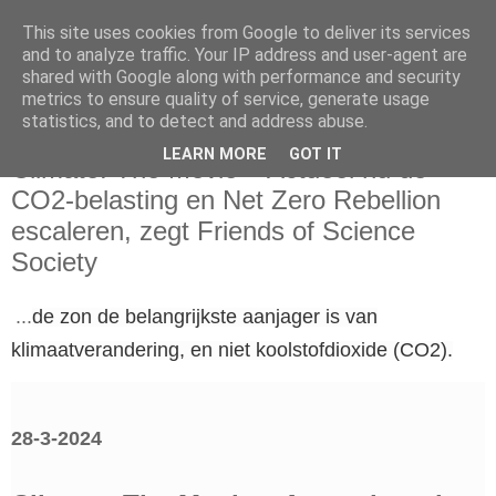
This site uses cookies from Google to deliver its services
and to analyze traffic. Your IP address and user-agent are
shared with Google along with performance and security
metrics to ensure quality of service, generate usage
statistics, and to detect and address abuse.
donderdag 28 maart 2024
LEARN MORE
GOT IT
Climate: The Movie – Actueel nu de
CO2-belasting en Net Zero Rebellion
escaleren, zegt Friends of Science
Society
...
de zon de belangrijkste aanjager is van
klimaatverandering, en niet koolstofdioxide (CO2).
28-3-2024