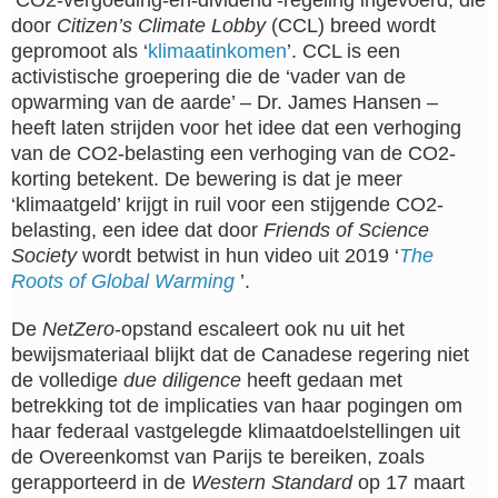
‘CO2-vergoeding-en-dividend’-regeling ingevoerd, die
door
Citizen’s Climate Lobby
(CCL) breed wordt
gepromoot als ‘
klimaatinkomen
’. CCL is een
activistische groepering die de ‘vader van de
opwarming van de aarde’ – Dr. James Hansen –
heeft laten strijden voor het idee dat een verhoging
van de CO2-belasting een verhoging van de CO2-
korting betekent. De bewering is dat je meer
‘klimaatgeld’ krijgt in ruil voor een stijgende CO2-
belasting, een idee dat door
Friends of Science
Society
wordt betwist in hun video uit 2019 ‘
The
Roots of Global Warming
’.
De
NetZero
-opstand escaleert ook nu uit het
bewijsmateriaal blijkt dat de Canadese regering niet
de volledige
due diligence
heeft gedaan met
betrekking tot de implicaties van haar pogingen om
haar federaal vastgelegde klimaatdoelstellingen uit
de Overeenkomst van Parijs te bereiken, zoals
gerapporteerd in de
Western Standard
op 17 maart