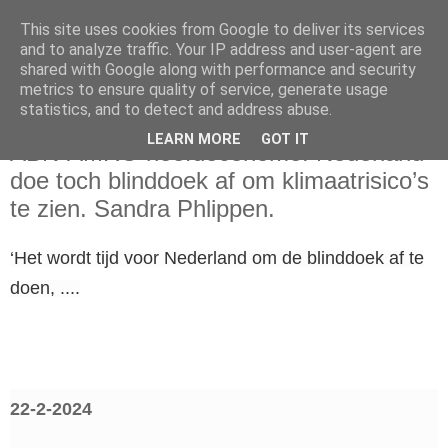
This site uses cookies from Google to deliver its services
and to analyze traffic. Your IP address and user-agent are
shared with Google along with performance and security
metrics to ensure quality of service, generate usage
statistics, and to detect and address abuse.
donderdag 22 februari 2024
LEARN MORE
GOT IT
ABN-AMRO hoofdeconome: Nederland
doe toch blinddoek af om klimaatrisico’s
te zien. Sandra Phlippen.
‘Het wordt tijd voor Nederland om de blinddoek af te
doen, ....
22-2-2024