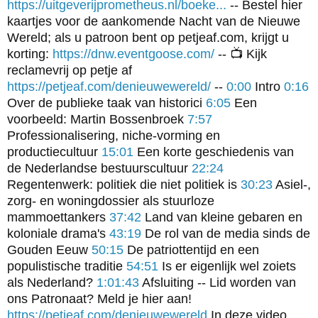
https://uitgeverijprometheus.nl/boeke...
-- Bestel hier
kaartjes voor de aankomende Nacht van de Nieuwe
Wereld; als u patroon bent op petjeaf.com, krijgt u
korting:
https://dnw.eventgoose.com/
-- 📺 Kijk
reclamevrij op petje af
https://petjeaf.com/denieuwewereld/
--
0:00
Intro
0:16
Over de publieke taak van historici
6:05
Een
voorbeeld: Martin Bossenbroek
7:57
Professionalisering, niche-vorming en
productiecultuur
15:01
Een korte geschiedenis van
de Nederlandse bestuurscultuur
22:24
Regentenwerk: politiek die niet politiek is
30:23
Asiel-,
zorg- en woningdossier als stuurloze
mammoettankers
37:42
Land van kleine gebaren en
koloniale drama's
43:19
De rol van de media sinds de
Gouden Eeuw
50:15
De patriottentijd en een
populistische traditie
54:51
Is er eigenlijk wel zoiets
als Nederland?
1:01:43
Afsluiting -- Lid worden van
ons Patronaat? Meld je hier aan!
https://petjeaf.com/denieuwewereld
In deze video