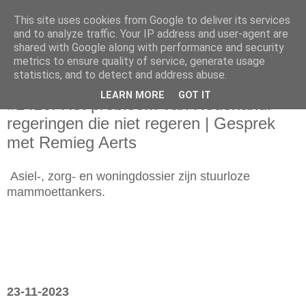
This site uses cookies from Google to deliver its services
and to analyze traffic. Your IP address and user-agent are
shared with Google along with performance and security
metrics to ensure quality of service, generate usage
statistics, and to detect and address abuse.
donderdag 23 november 2023
LEARN MORE
GOT IT
#1410: Het probleem van Nederland:
regeringen die niet regeren | Gesprek
met Remieg Aerts
Asiel-, zorg- en woningdossier zijn stuurloze
mammoettankers.
23-11-2023