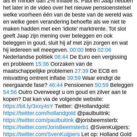
als er minder dan 2% inflatie is. Paul en Jaap hebben
het later in de video over het nieuwe pensioenstelsel
welke voorheen één van de beste van de wereld was
en welke geen verandering behoefte als we niet te
maken hadden met een ‘idiote’ marktrente. Tot slot
geeft Jaap zijn mening over beleggen en ook
beleggen in goud, sluit hij af met zijn zorgen en wat
hij iedereen wil meegeven.
00:00
Intro
02:06
Nederlandse politiek
06:44
De Euro een vergissing
en probleem
15:36
Oorzaken van de
maatschappelijke problemen
27:39
De ECB en
misvatting omtrent inflatie
39:59
Waar eindigt de
neergaande fase?
46:44
Pensioenen
50:59
Beleggen
54:56
Outro Overweegt u om goud en zilver aan te
kopen? Dat kan via de volgende website:
https://bit.ly/3xxy4sY
Twitter: @Hollandgold:
https://twitter.com/hollandgold
@paulbuitink:
https://twitter.com/paulbuitink
@jorisbeemsterb:
https://twitter.com/JorisBeemsterb1
@SvenKuijpers:
https://twitter.com/SvenKuijpers
Let op: Holland Gold