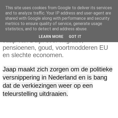
This site uses cookies from Google to deliver its services
and to analyze traffic. Your IP address and user-agent are
shared with Google along with performance and security
metrics to ensure quality of service, generate usage
statistics, and to detect and address abuse.
zondag 1 oktober 2023
LEARN MORE
GOT IT
Jaap van Duijn over migratie,
pensioenen, goud, voortmodderen EU
en slechte economen.
Jaap maakt zich zorgen om de politieke
versnippering in Nederland en is bang
dat de verkiezingen weer op een
teleurstelling uitdraaien.