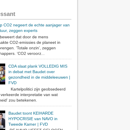
essant
op CO2 negeert de echte aanjager van
tuur, zeggen experts
eweert dat door de mens
akte CO2-emissies de planeet in
rengen. ‘Totale onzin’, zeggen
appers. ‘CO2 veroorz...
CDA slaat plank VOLLEDIG MIS
in debat met Baudet over
gezondheid in de middeleeuwen |
FVD
Kartelpolitici zijn geobsedeerd
verkeerde interpretatie van wat
eid' zou betekenen.
Baudet toont KEIHARDE
HYPOCRISIE van NAVO in
Tweede Kamer | FVD