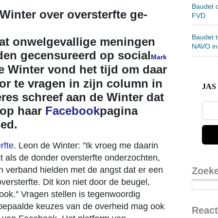
Baudet 
inter over oversterfte ge-
FVD
Baudet 
 dat onwelgevallige meningen
NAVO in
en gecensureerd op social
Mark
 Winter vond het tijd om daar
r te vragen in zijn column in
JAS 
eres schreef aan de Winter dat
op haar
Facebook
pagina
ed.
rfte
. Leon de Winter: ''Ik vroeg me daarin
 als de donder oversterfte onderzochten,
n verband hielden met de angst dat er een
Zoek
versterfte. Dit kon niet door de beugel,
ok.'' Vragen stellen is tegenwoordig
r bepaalde keuzes van de overheid mag ook
React