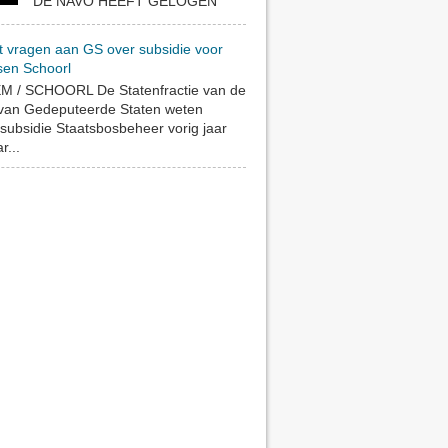
DE NAVO HEEFT GELOGEN
t vragen aan GS over subsidie voor
sen Schoorl
 / SCHOORL De Statenfractie van de
 van Gedeputeerde Staten weten
subsidie Staatsbosbeheer vorig jaar
r...