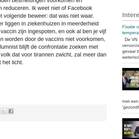
ouden besmettingen voorkomen en
 reduceren. Ik weet niet of Facebook
Inter
et volgende beweer: dat was niet waar.
er liggen in ziekenhuizen in meerderheid
Fixatie 
accin zijn ingespoten, en ook al ben je vijf
tempera
en worden door de vaccins niet voorkomen,
De VN b
veroorza
olumnist blijft de confrontatie zoeken met
gevaar b
 volk dat voor tirannen zwicht, zal meer dan
wetensch
 het licht.
met een 
'gezondh