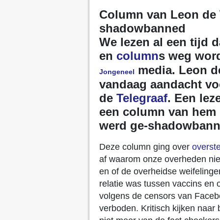
Column van Leon de W
shadowbanned
We lezen al een tijd
en
column
s weg word
media.
Leon de
Jongeneel
vandaag aandacht voo
de
Telegraaf
. Een lez
een column van hem 
werd ge-shadowbann
Deze column ging over
overste
af waarom onze overheden niet
en of de overheidse weifelinge
relatie was tussen vaccins en o
volgens de censors van Facebo
verboden. Kritisch kijken naa