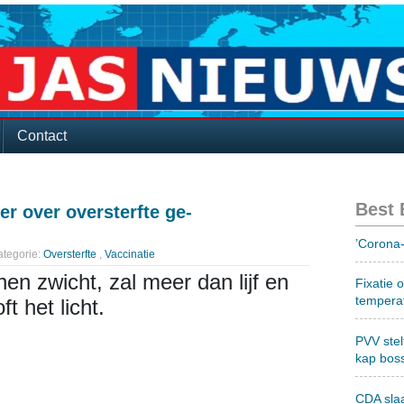
Contact
Best
r over oversterfte ge-
’Corona-
tegorie:
Oversterfte
,
Vaccinatie
nen zwicht, zal meer dan lijf en
Fixatie 
tempera
t het licht.
PVV stel
kap bos
CDA sla