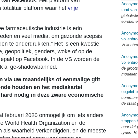
s van Facebook. Het platform van
Anonymo
totalitair platform waar het
vrije
raad van
globalist
eurofiel 
De farmaceutische industrie is erin
Anonymo
heden en veel media, om gezonde scepsis
vollenbro
en te onderdrukken.'' Het is een kwestie
Vollenbro
ie, geopolitiek, genders, woke of op de
Anonymo
ngepakt op Facebook. In de VS worden de
vollenbro
k al ge-shadowbanned.
de groots
modellen
en via uw maandelijks of eenmalige gift
Anonymo
ende houden en het mediakartel
opgelet b
ihard nodig in deze zware economische
communis
de staat 
naf februari 2020 onmogelijk om iets anders
Anonymo
stappen b
de World Health Organization en de
hoor dat
n als waarheid verkondigden, en de meeste
types. R