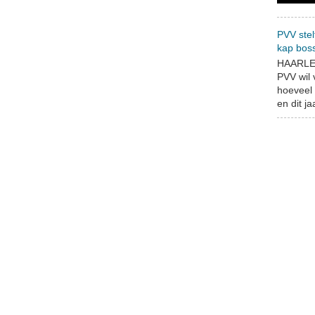
PVV stel
kap bos
HAARLEM
PVV wil
hoeveel 
en dit jaa