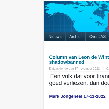
Nieuws
Archief
Over JAS
Column van Leon de Winte
shadowbanned
Datum:
donderdag 17 november 2022
in
Ca
Een volk dat voor tiran
goed verliezen, dan doof
Mark Jongeneel
17-11-2022