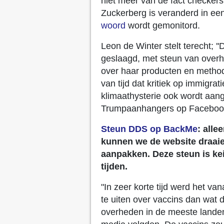
niet meer van de fact checker
Zuckerberg is veranderd in een 
woord
wordt gemonitord.
Leon de Winter stelt terecht; ''
geslaagd, met steun van over
over haar producten en method
van tijd dat kritiek op immigrat
klimaathysterie ook wordt aa
Trumpaanhangers op Faceboo
Steun DDS op BackMe
: alle
kunnen we de website draai
aanpakken. Deze steun is ke
tijden.
"In zeer korte tijd werd het va
te uiten over vaccins dan wat 
overheden in de meeste lande