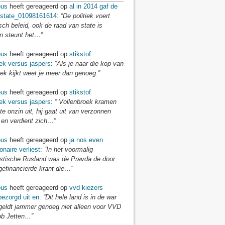
us
heeft gereageerd op
al in 2014 gaf de
 state_01098161614
:
“De politiek voert
isch beleid, ook de raad van state is
en steunt het…”
us
heeft gereageerd op
stikstof
ek versus jaspers
:
“Als je naar die kop van
ek kijkt weet je meer dan genoeg.”
us
heeft gereageerd op
stikstof
ek versus jaspers
:
“ Vollenbroek kramen
te onzin uit, hij gaat uit van verzonnen
 en verdient zich…”
us
heeft gereageerd op
ja nos even
onaire verliest
:
“In het voormalig
tische Rusland was de Pravda de door
gefinancierde krant die…”
us
heeft gereageerd op
vvd kiezers
ezorgd uit en
:
“Dit hele land is in de war
 geldt jammer genoeg niet alleen voor VVD
ob Jetten…”