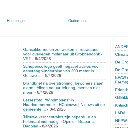
Homepage
Oudere post
ANDER
Gansakkermolen zet wieken in rouwstand
voor overleden molenaar uit Grobbendonk -
Climat
VRT
- 8/4/2026
De Gro
Schepencollege geeft negatief advies voor
De Gr
aanvraag windturbine van 200 meter in
Geluwe ...
- 8/4/2026
EPAW (
Farms
Brandbrief na overstroming, bewoners slaan
alarm: 'Alleen natuur telt nog, mensen niet
Friend
meer'
- 8/4/2026
Gifklik
Lezersfoto: *Windmolens* in
Haarlemmermeer - HCnieuws | Nieuws uit de
Kritisc
gemeente ...
- 8/4/2026
LADA
'Nieuwe kerncentrales zijn peperduur en
NKPW
helemaal niet nodig' | Opinie - Brabants
Dagblad
- 8/4/2026