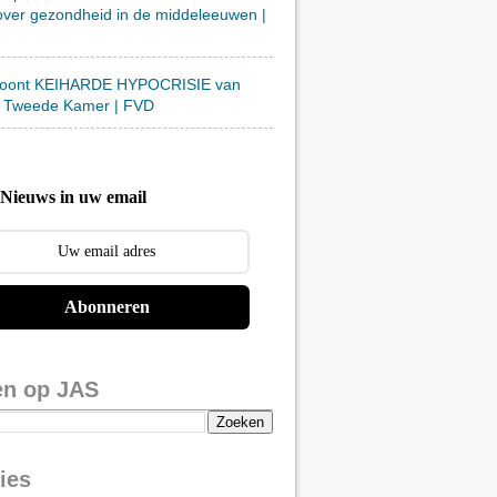
over gezondheid in de middeleeuwen |
toont KEIHARDE HYPOCRISIE van
 Tweede Kamer | FVD
Nieuws in uw email
Abonneren
en op JAS
ies