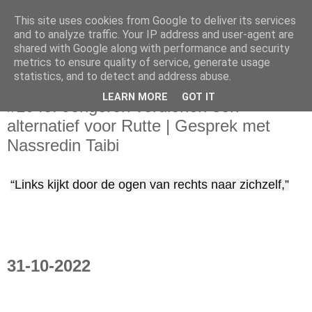
This site uses cookies from Google to deliver its services
and to analyze traffic. Your IP address and user-agent are
shared with Google along with performance and security
metrics to ensure quality of service, generate usage
statistics, and to detect and address abuse.
donderdag 10 november 2022
LEARN MORE
GOT IT
#1048: Jongeren verdienen een
alternatief voor Rutte | Gesprek met
Nassredin Taibi
“Links kijkt door de ogen van rechts naar zichzelf,”
31-10-2022