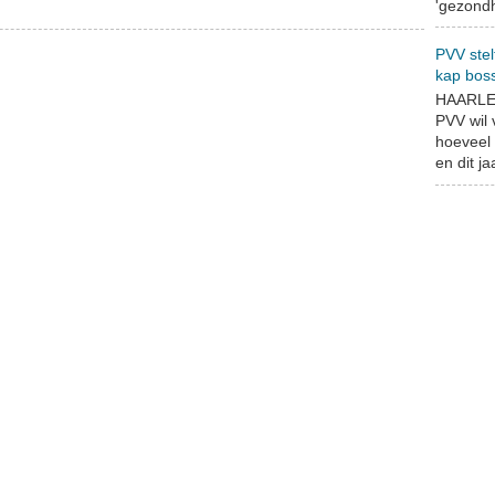
'gezondh
PVV stel
kap bos
HAARLEM
PVV wil
hoeveel 
en dit jaa