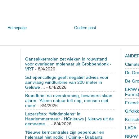
Homepage
Oudere post
ANDER
Gansakkermolen zet wieken in rouwstand
voor overleden molenaar uit Grobbendonk -
Climat
VRT
- 8/4/2026
De Gro
Schepencollege geeft negatief advies voor
De Gr
aanvraag windturbine van 200 meter in
Geluwe ...
- 8/4/2026
EPAW (
Farms
Brandbrief na overstroming, bewoners slaan
alarm: 'Alleen natuur telt nog, mensen niet
Friend
meer'
- 8/4/2026
Gifklik
Lezersfoto: *Windmolens* in
Haarlemmermeer - HCnieuws | Nieuws uit de
Kritisc
gemeente ...
- 8/4/2026
LADA
'Nieuwe kerncentrales zijn peperduur en
NKPW
helemaal niet nodig' | Opinie - Brabants