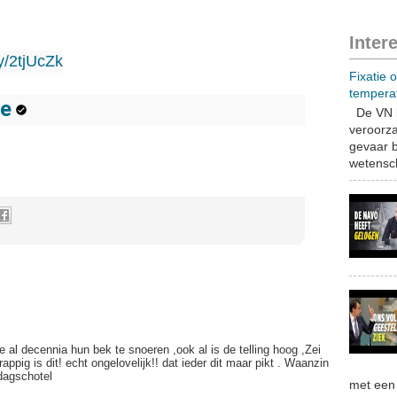
Inter
2tjUcZk​​​​​​
Fixatie 
tempera
ie
De VN b
veroorza
gevaar b
wetensch
ze al decennia hun bek te snoeren ,ook al is de telling hoog ,Zei
ppig is dit! echt ongelovelijk!! dat ieder dit maar pikt . Waanzin
 dagschotel
met een 