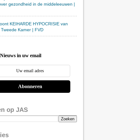
over gezondheid in de middeleeuwen |
toont KEIHARDE HYPOCRISIE van
 Tweede Kamer | FVD
Nieuws in uw email
Abonneren
en op JAS
ies