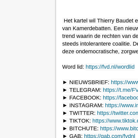
Het kartel wil Thierry Baudet 
van Kamerdebatten. Een nieuw d
trend waarin de rechten van de
steeds intolerantere coalitie.
deze ondemocratische, zorgwek
Word lid: 
https://fvd.nl/wordlid
► NIEUWSBRIEF: 
https://www
► TELEGRAM: 
https://t.me/
► FACEBOOK: 
https://faceb
► INSTAGRAM: 
https://www.i
► TWITTER: 
https://twitter.c
► TIKTOK: 
https://www.tikto
► BITCHUTE: 
https://www.bit
► GAB: 
https://gab.com/fvdnl