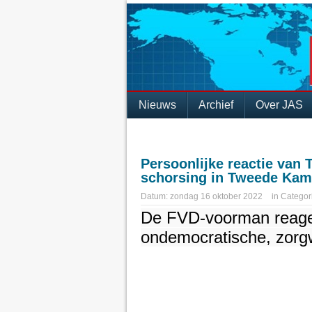
Nieuws
Archief
Over JAS
Persoonlijke reactie van 
schorsing in Tweede Kam
Datum:
zondag 16 oktober 2022
in
Categor
De FVD-voorman reagee
ondemocratische, zorg