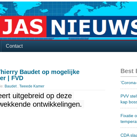
Contact
Best
Thierry Baudet op mogelijke
er | FVD
’Corona-
ie:
Baudet
,
Tweede Kamer
rt uitgebreid op deze 
PVV stel
kap bos
wekkende ontwikkelingen. 
Fixatie 
tempera
CDA sla