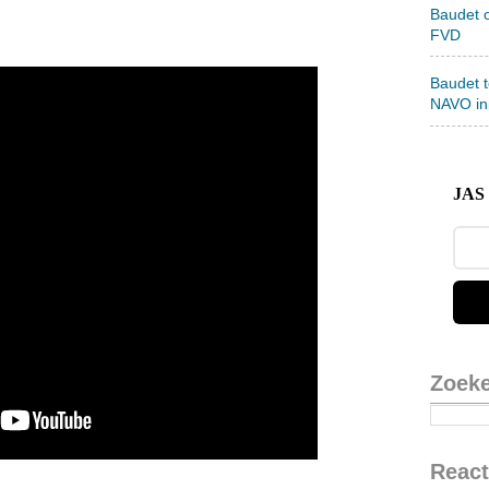
Baudet 
FVD
Baudet 
NAVO in
JAS 
Zoek
React