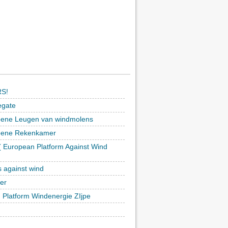
S!
egate
ene Leugen van windmolens
oene Rekenkamer
 European Platform Against Wind
)
s against wind
ker
h Platform Windenergie ZIjpe