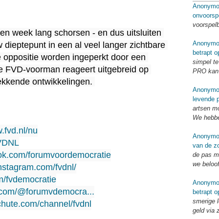
Anonymo
onvoorsp
voorspel
een week lang schorsen - en dus uitsluiten 
Anonymo
ieptepunt in een al veel langer zichtbare 
betrapt o
 oppositie worden ingeperkt door een 
simpel te
 De FVD-voorman reageert uitgebreid op 
PRO kan 
kende ontwikkelingen. 

Anonymo
levende p
artsen mo
We hebbe
.fvd.nl/nu
Anonymo
FVDNL
van de zo
ook.com/forumvoordemocratie
de pas me
we beloo
nstagram.com/fvdnl/
om/fvdemocratie
Anonymo
k.com/@forumvdemocra...
betrapt o
smerige l
chute.com/channel/fvdnl
geld via 