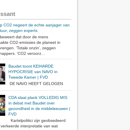
essant
op CO2 negeert de echte aanjager van
tuur, zeggen experts
eweert dat door de mens
akte CO2-emissies de planeet in
rengen. ‘Totale onzin’, zeggen
appers. ‘CO2 veroorz...
Baudet toont KEIHARDE
HYPOCRISIE van NAVO in
Tweede Kamer | FVD
DE NAVO HEEFT GELOGEN
CDA slaat plank VOLLEDIG MIS
in debat met Baudet over
gezondheid in de middeleeuwen |
FVD
Kartelpolitici zijn geobsedeerd
verkeerde interpretatie van wat