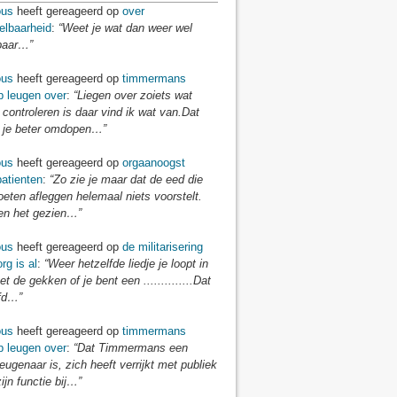
us
heeft gereageerd op
over
elbaarheid
:
“Weet je wat dan weer wel
baar…”
us
heeft gereageerd op
timmermans
p leugen over
:
“Liegen over zoiets wat
 controleren is daar vind ik wat van.Dat
je beter omdopen…”
us
heeft gereageerd op
orgaanoogst
atienten
:
“Zo zie je maar dat de eed die
eten afleggen helemaal niets voorstelt.
n het gezien…”
us
heeft gereageerd op
de militarisering
rg is al
:
“Weer hetzelfde liedje je loopt in
t de gekken of je bent een ..............Dat
fd…”
us
heeft gereageerd op
timmermans
p leugen over
:
“Dat Timmermans een
eugenaar is, zich heeft verrijkt met publiek
zijn functie bij…”