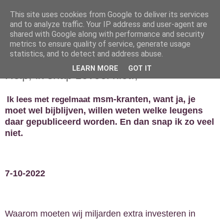
This site uses cookies from Google to deliver its services
and to analyze traffic. Your IP address and user-agent are
shared with Google along with performance and security
metrics to ensure quality of service, generate usage
statistics, and to detect and address abuse.
vrijdag 7 oktober 2022
LEARN MORE
GOT IT
Help, ik snap zoveel niet!,
Ik lees met regelmaat
msm-kranten, want ja, je
moet wel bijblijven, willen weten welke leugens
daar gepubliceerd worden. En dan snap ik zo veel
niet.
7-10-2022
Waarom moeten wij miljarden extra investeren in