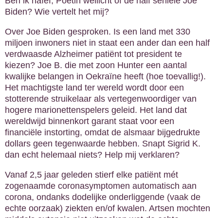
Ben ik naïef, Poetin wellicht of de half seniele Joe
Biden? Wie vertelt het mij?
Over Joe Biden gesproken. Is een land met 330
miljoen inwoners niet in staat een ander dan een half
verdwaasde Alzheimer patiënt tot president te
kiezen? Joe B. die met zoon Hunter een aantal
kwalijke belangen in Oekraïne heeft (hoe toevallig!).
Het machtigste land ter wereld wordt door een
stotterende struikelaar als vertegenwoordiger van
hogere marionettenspelers geleid. Het land dat
wereldwijd binnenkort garant staat voor een
financiële instorting, omdat de alsmaar bijgedrukte
dollars geen tegenwaarde hebben. Snapt Sigrid K.
dan echt helemaal niets? Help mij verklaren?
Vanaf 2,5 jaar geleden stierf elke patiënt mét
zogenaamde coronasymptomen automatisch aan
corona, ondanks dodelijke onderliggende (vaak de
echte oorzaak) ziekten en/of kwalen. Artsen mochten