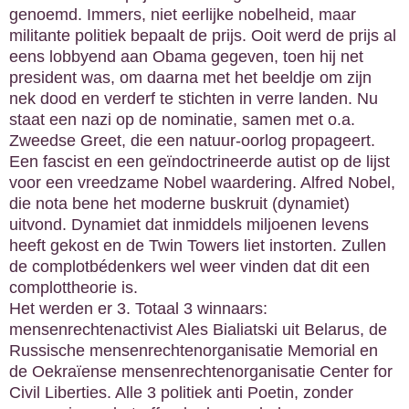
genoemd. Immers, niet eerlijke nobelheid, maar
militante politiek bepaalt de prijs. Ooit werd de prijs al
eens lobbyend aan Obama gegeven, toen hij net
president was, om daarna met het beeldje om zijn
nek dood en verderf te stichten in verre landen. Nu
staat een nazi op de nominatie, samen met o.a.
Zweedse Greet, die een natuur-oorlog propageert.
Een fascist en een geïndoctrineerde autist op de lijst
voor een vreedzame Nobel waardering. Alfred Nobel,
die nota bene het moderne buskruit (dynamiet)
uitvond. Dynamiet dat inmiddels miljoenen levens
heeft gekost en de Twin Towers liet instorten. Zullen
de complotbédenkers wel weer vinden dat dit een
complottheorie is.
Het werden er 3. Totaal 3 winnaars:
mensenrechtenactivist Ales Bialiatski uit Belarus, de
Russische mensenrechtenorganisatie Memorial en
de Oekraïense mensenrechtenorganisatie Center for
Civil Liberties. Alle 3 politiek anti Poetin, zonder