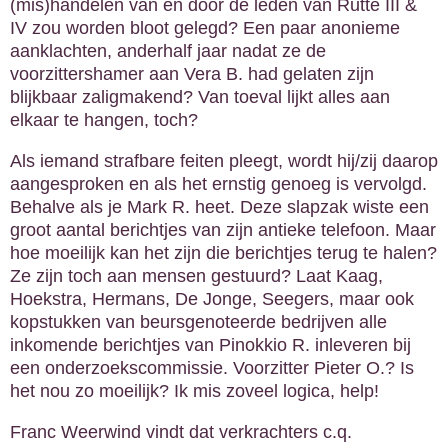
(mis)handelen van en door de leden van Rutte III &
IV zou worden bloot gelegd? Een paar anonieme
aanklachten, anderhalf jaar nadat ze de
voorzittershamer aan Vera B. had gelaten zijn
blijkbaar zaligmakend? Van toeval lijkt alles aan
elkaar te hangen, toch?
Als iemand strafbare feiten pleegt, wordt hij/zij daarop
aangesproken en als het ernstig genoeg is vervolgd.
Behalve als je Mark R. heet. Deze slapzak wiste een
groot aantal berichtjes van zijn antieke telefoon. Maar
hoe moeilijk kan het zijn die berichtjes terug te halen?
Ze zijn toch aan mensen gestuurd? Laat Kaag,
Hoekstra, Hermans, De Jonge, Seegers, maar ook
kopstukken van beursgenoteerde bedrijven alle
inkomende berichtjes van Pinokkio R. inleveren bij
een onderzoekscommissie. Voorzitter Pieter O.? Is
het nou zo moeilijk? Ik mis zoveel logica, help!
Franc Weerwind vindt dat verkrachters c.q.