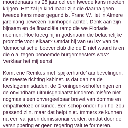
moordenaars na 25 jaar cel een tweede kans moeten
krijgen. Het zal je kind maar zijn die daarna geen
tweede kans meer gegund is. Franc W. liet in Almere
jarenlang bewezen puinhopen achter. Denk aan zijn
bijnaam en de financiële ramp die we Floriade
noemen. Hoe kreeg hij in godsnaam die belachelijke
promotie voor elkaar? Omdat hij van 66 is? Van de
‘democratische’ boevenclub die de D niet waard is en
die o.a. tegen benoemde burgemeesters was?
Verklaar het mij eens!
Komt ene Remkes met ‘spijkerharde’ aanbevelingen,
de meeste richting kabinet. Is dat dan na de
toeslagenmisdaden, de Groningen-schofferingen en
de onvindbare uithuisgeplaatst kinderen-misère niet
nogmaals een onvergeefbaar brevet van domme en
empathieloze onkunde. Een schop onder hun hol zou
passend zijn, maar dat helpt niet. Immers ze kunnen
na een val jaren demissionair verder, omdat door de
versnippering er geen regering valt te formeren.