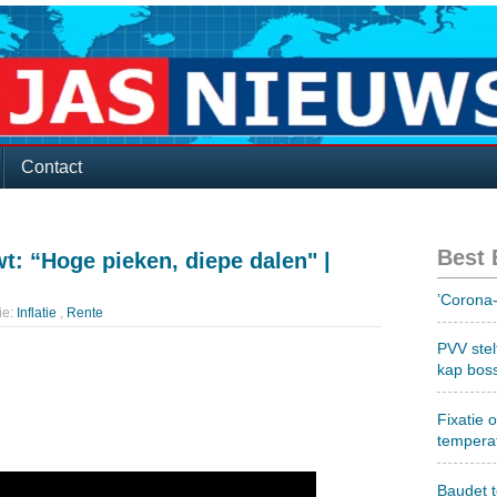
Contact
Best
: “Hoge pieken, diepe dalen" |
’Corona-
ie:
Inflatie
,
Rente
PVV stel
kap bos
Fixatie 
tempera
Baudet 