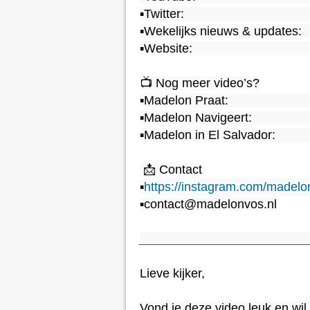
▪️Twitter:                                    
▪️Wekelijks nieuws & updates:   
▪️Website:                                  
📺 Nog meer video’s?

▪️Madelon Praat:                        
▪️Madelon Navigeert:                 
▪️Madelon in El Salvador:           
 📩 Contact 

▪️
https://instagram.com/madel
▪️contact@madelonvos.nl

________________________
Lieve kijker,

Vond je deze video leuk en wi