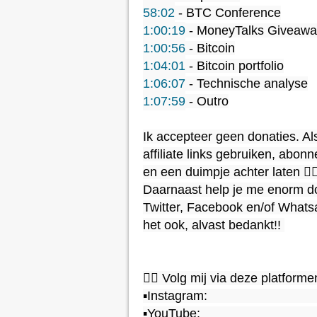
58:02
1:00:19
1:00:56
1:04:01
1:06:07
1:07:59
 - Outro

Ik accepteer geen donaties. Als
affiliate links gebruiken, abonn
en een duimpje achter laten 👉
Daarnaast help je me enorm do
Twitter, Facebook en/of Whatsap
het ook, alvast bedankt!! 

👉🏻 Volg mij via deze platform
▪️Instagram:                               
▪️YouTube:                                 