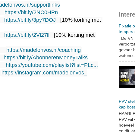
adelonvos.nl/supportlinks
   
https://bit.ly/2NC0HPn
Inter
   
https://bit.ly/3py7DOJ
   [10% korting met 
Fixatie 
tempera
   
https://bit.ly/2Vl27ll
   [10% korting met 
De VN b
veroorza
    
https://madelonvos.nl/coaching
gevaar b
wetensch
  
https://bit.ly/AbonnerenMoneyTalks
    
https://youtube.com/playlist?list=PLc...
 
https://instagram.com/madelonvos_
PVV stel
kap bos
HAARLEM
PVV wil
hoeveel 
en dit jaa