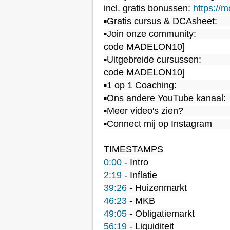
incl. gratis bonussen: 
https://m
▪️Gratis cursus & DCAsheet:     
▪️Join onze community:             
code MADELON10]

▪️Uitgebreide cursussen:           
code MADELON10]

▪️1 op 1 Coaching:                     
▪️Ons andere YouTube kanaal:  
▪️Meer video's zien?                  
▪️Connect mij op Instagram       
0:00
2:19
39:26
46:23
49:05
56:19