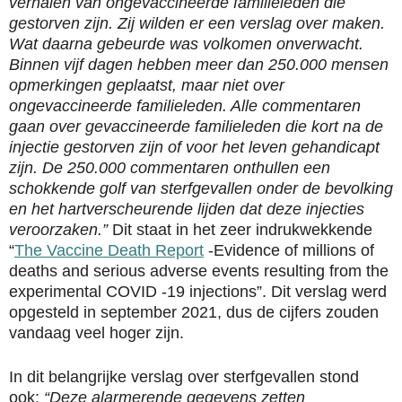
verhalen van ongevaccineerde familieleden die
gestorven zijn. Zij wilden er een verslag over maken.
Wat daarna gebeurde was volkomen onverwacht.
Binnen vijf dagen hebben meer dan 250.000 mensen
opmerkingen geplaatst, maar niet over
ongevaccineerde familieleden. Alle commentaren
gaan over gevaccineerde familieleden die kort na de
injectie gestorven zijn of voor het leven gehandicapt
zijn. De 250.000 commentaren onthullen een
schokkende golf van sterfgevallen onder de bevolking
en het hartverscheurende lijden dat deze injecties
veroorzaken.”
Dit staat in het zeer indrukwekkende
“
The Vaccine Death Report
-Evidence of millions of
deaths and serious adverse events resulting from the
experimental COVID -19 injections”. Dit verslag werd
opgesteld in september 2021, dus de cijfers zouden
vandaag veel hoger zijn.
In dit belangrijke verslag over sterfgevallen stond
ook:
“Deze alarmerende gegevens zetten