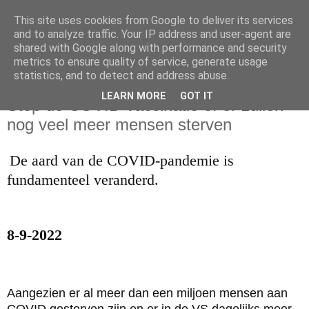
This site uses cookies from Google to deliver its services
and to analyze traffic. Your IP address and user-agent are
shared with Google along with performance and security
metrics to ensure quality of service, generate usage
statistics, and to detect and address abuse.
vrijdag 9 september 2022
LEARN MORE
GOT IT
Stop de COVID-vaccinatie of er zullen
nog veel meer mensen sterven
De aard van de COVID-pandemie is
fundamenteel veranderd.
8-9-2022
Aangezien er al meer dan een miljoen mensen aan