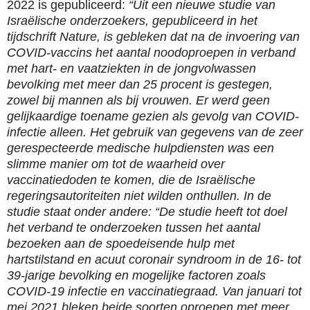
2022 is gepubliceerd:
“Uit een nieuwe studie van
Israëlische onderzoekers, gepubliceerd in het
tijdschrift Nature, is gebleken dat na de invoering van
COVID-vaccins het aantal noodoproepen in verband
met hart- en vaatziekten in de jongvolwassen
bevolking met meer dan 25 procent is gestegen,
zowel bij mannen als bij vrouwen. Er werd geen
gelijkaardige toename gezien als gevolg van COVID-
infectie alleen. Het gebruik van gegevens van de zeer
gerespecteerde medische hulpdiensten was een
slimme manier om tot de waarheid over
vaccinatiedoden te komen, die de Israëlische
regeringsautoriteiten niet wilden onthullen. In de
studie staat onder andere: “De studie heeft tot doel
het verband te onderzoeken tussen het aantal
bezoeken aan de spoedeisende hulp met
hartstilstand en acuut coronair syndroom in de 16- tot
39-jarige bevolking en mogelijke factoren zoals
COVID-19 infectie en vaccinatiegraad. Van januari tot
mei 2021 bleken beide soorten oproepen met meer