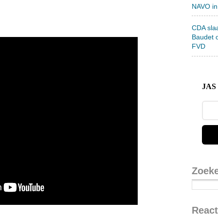
NAVO in
CDA sla
Baudet 
FVD
JAS 
Zoek
React