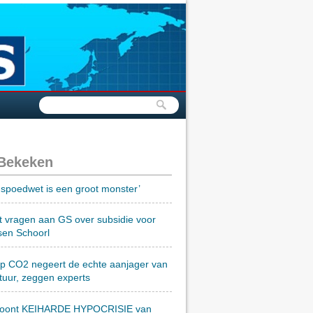
 Bekeken
spoedwet is een groot monster’
t vragen aan GS over subsidie voor
sen Schoorl
op CO2 negeert de echte aanjager van
tuur, zeggen experts
toont KEIHARDE HYPOCRISIE van