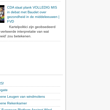
CDA slaat plank VOLLEDIG MIS
in debat met Baudet over
gezondheid in de middeleeuwen |
FVD
Kartelpolitici zijn geobsedeerd
verkeerde interpretatie van wat
eid' zou betekenen.
S!
egate
ene Leugen van windmolens
oene Rekenkamer
 European Platform Against Wind