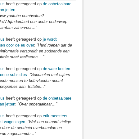
us
heeft gereageerd op
de onbetaalbare
an jetten
:
/www.youtube.com/watch?
cVJqInderdaad een ander onderwerp
tamtam zal ervoor…”
us
heeft gereageerd op
je wordt
gen door de eu over
:
“Hard roepen dat de
sinformatie verspreidt en zodoende een
ntrole staat realiseren.…”
us
heeft gereageerd op
de ware kosten
roene subsidies
:
“Goochelen met cijfers
nde mensen te beïnvloeden neemt
proporties aan. Inflatie…”
us
heeft gereageerd op
de onbetaalbare
an jetten
:
“Over onbetaalbaar…”
us
heeft gereageerd op
erik meesters
eit wageningen
:
“Wat een ontaard zielige
e door de overheid overbetaalde en
orde zogenaamde…”