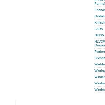
Farms
Friend
Gifklik
Kritisc
LADA
NKPW
NLVOW 
Omwon
Platfo
Sticht
Wadden
Wierin
Winden
Windmo
Windmo