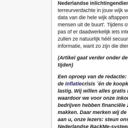
Nederlandse inlichtingendie
terreurverdachte in jouw wijk 
data van die hele wijk aftappen
mensen uit de buurt'. Tijdens of
pas of er daadwerkelijk iets in
zullen ze natuurlijk héél secuu
informatie, want zo zijn die di
(Artikel gaat verder onder d
tijden)
Een oproep van de redactie: 
de
inflatie
crisis ´én de koop
lastig. Wij willen alles grat
waardoor we voor onze inkom
bedrijven hebben financiële 
makken. Daar merken wij de
aan u, onze lezers: steun ons
Nederlandse BackMe-systee