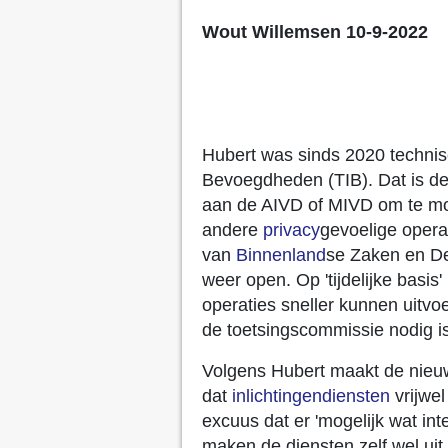
Wout Willemsen 10-9-2022
Hubert was sinds 2020 technis
Bevoegdheden (TIB). Dat is d
aan de AIVD of MIVD om te 
andere
privacy
gevoelige opera
van
Binnenland
se Zaken en De
weer open. Op 'tijdelijke basis'
operaties sneller kunnen uitv
de toetsingscommissie nodig i
Volgens Hubert maakt de nieuwe
dat
inlichtingendiensten
vrijwel
excuus dat er 'mogelijk wat inte
maken de diensten zelf wel uit