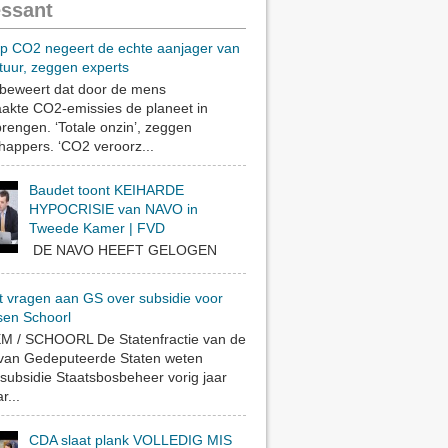
essant
op CO2 negeert de echte aanjager van
tuur, zeggen experts
eweert dat door de mens
akte CO2-emissies de planeet in
rengen. ‘Totale onzin’, zeggen
appers. ‘CO2 veroorz...
Baudet toont KEIHARDE
HYPOCRISIE van NAVO in
Tweede Kamer | FVD
DE NAVO HEEFT GELOGEN
t vragen aan GS over subsidie voor
sen Schoorl
 / SCHOORL De Statenfractie van de
 van Gedeputeerde Staten weten
subsidie Staatsbosbeheer vorig jaar
r...
CDA slaat plank VOLLEDIG MIS