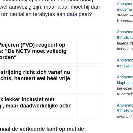
Anonymo
wel aanwezig zijn, maar waar moet hij dan
moderna 
 om tientallen terabytes aan
data
gaat?
stellen w
Koopmans
Anonymo
911 als l
tijdens d
eijeren (FVD) reageert op
hebben o
e: "De NCTV moet volledig
orden"
Anonymo
merkwaar
trijding richt zich vanaf nu
Anonymo
hts, hanteert wel héél vrije
klapt uit
bewezen o
te beïnv
k lekker inclusief met
', maar daadwerkelijke actie
Anonymo
911 als l
overeind
emaal de verkeerde kant op met de