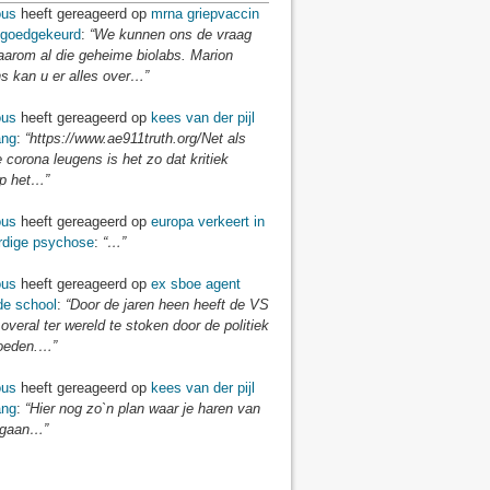
us
heeft gereageerd op
mrna griepvaccin
goedgekeurd
:
“We kunnen ons de vraag
aarom al die geheime biolabs. Marion
 kan u er alles over…”
us
heeft gereageerd op
kees van der pijl
ang
:
“https://www.ae911truth.org/Net als
e corona leugens is het zo dat kritiek
p het…”
us
heeft gereageerd op
europa verkeert in
dige psychose
:
“…”
us
heeft gereageerd op
ex sboe agent
 de school
:
“Door de jaren heen heeft de VS
veral ter wereld te stoken door de politiek
loeden.…”
us
heeft gereageerd op
kees van der pijl
ang
:
“Hier nog zo`n plan waar je haren van
 gaan…”