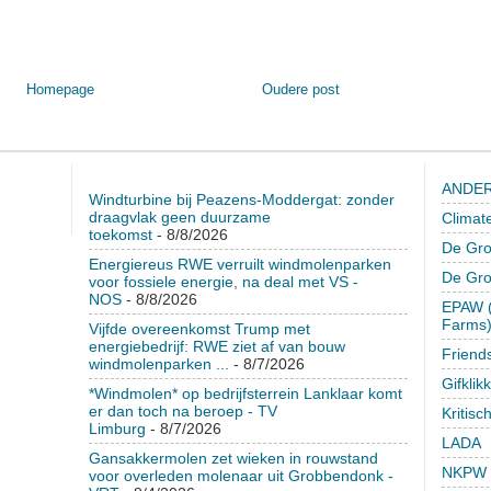
Homepage
Oudere post
ANDER
Windturbine bij Peazens-Moddergat: zonder
draagvlak geen duurzame
Climat
toekomst
- 8/8/2026
De Gro
Energiereus RWE verruilt windmolenparken
De Gr
voor fossiele energie, na deal met VS -
NOS
- 8/8/2026
EPAW (
Farms
Vijfde overeenkomst Trump met
energiebedrijf: RWE ziet af van bouw
Friend
windmolenparken ...
- 8/7/2026
Gifklik
*Windmolen* op bedrijfsterrein Lanklaar komt
er dan toch na beroep - TV
Kritisc
Limburg
- 8/7/2026
LADA
Gansakkermolen zet wieken in rouwstand
NKPW
voor overleden molenaar uit Grobbendonk -