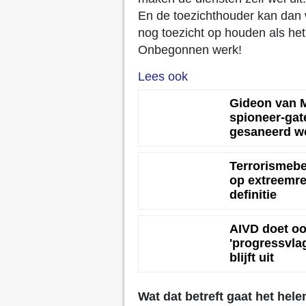
En de toezichthouder kan dan 
nog toezicht op houden als het
Onbegonnen werk!
Lees ook
Gideon van M
spioneer-gat
gesaneerd w
Terrorismebes
op extreemrec
definitie
AIVD doet oo
'progressvlag
blijft uit
Wat dat betreft gaat het hel