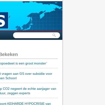
 Bekeken
spoedwet is een groot monster’
t vragen aan GS over subsidie voor
sen Schoorl
op CO2 negeert de echte aanjager van
tuur, zeggen experts
toont KEIHARDE HYPOCRISIE van