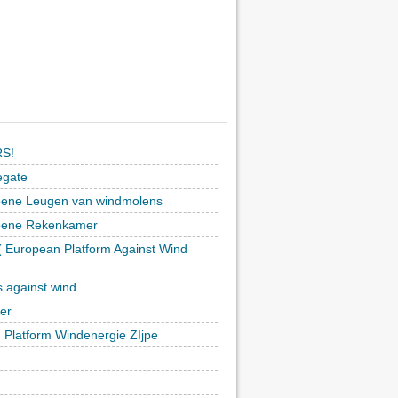
S!
egate
ene Leugen van windmolens
oene Rekenkamer
 European Platform Against Wind
)
s against wind
ker
h Platform Windenergie ZIjpe