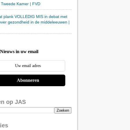
 Tweede Kamer | FVD
at plank VOLLEDIG MIS in debat met
over gezondheid in de middeleeuwen |
Nieuws in uw email
Abonneren
en op JAS
ies