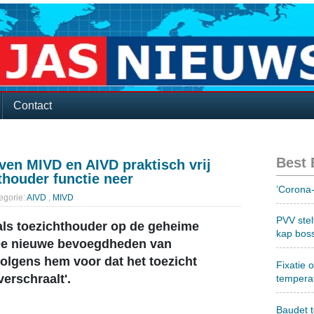
Contact
Best
en MIVD en AIVD praktisch vrij
thouder functie neer
’Corona-
egorie:
AIVD
,
MIVD
PVV stel
e als toezichthouder op de geheime
kap bos
 De nieuwe bevoegdheden van
olgens hem voor dat het toezicht
Fixatie 
erschraalt'.
tempera
Baudet 