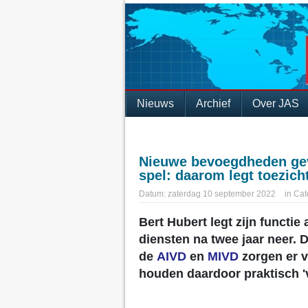
Nieuws
Archief
Over JAS
Nieuwe bevoegdheden gev
spel: daarom legt toezich
Datum:
zaterdag 10 september 2022
in
Cat
Bert Hubert legt zijn functi
diensten na twee jaar neer.
de
AIVD
en
MIVD
zorgen er v
houden daardoor praktisch 'v