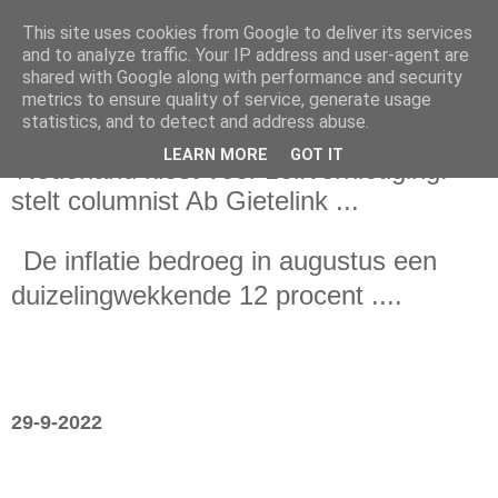
This site uses cookies from Google to deliver its services
and to analyze traffic. Your IP address and user-agent are
shared with Google along with performance and security
metrics to ensure quality of service, generate usage
statistics, and to detect and address abuse.
donderdag 29 september 2022
LEARN MORE
GOT IT
‘Nederland kiest voor zelfvernietiging!’
stelt columnist Ab Gietelink ...
De inflatie bedroeg in augustus een
duizelingwekkende 12 procent
....
29-9-2022