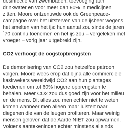
desinfectie van zwembaden, toevoeging aan
drinkwater en voor meer dan 80% in medicijnen
zitten. Moore ontzenuwde ook de Greenpeace-
campagne over het uitsterven van de ijsbeer wegens
het smelten van het ijs: hun aantal zou sinds de jaren
´70 continu toenemen en het ijs zou – vergeleken met
vroeger – vorig jaar uitgebreid zijn.
CO2 verhoogt de oogstopbrengsten
De demonisering van CO2 zou hetzelfde patroon
volgen. Moore wees erop dat bijna alle commerciële
kaskwekers wereldwijd CO2 aan hun plantages
toedienen om tot 60% hogere opbrengsten te
behalen. Meer CO2 zou dus goed zijn voor het milieu
en de mens. Dit alles zou men echter niet te weten
komen wanneer men alleen maar luistert naar
diegenen die van de leugen profiteren. Maar weinig
mensen geloven dat de Aarde NIET zou opwarmen.
Volgens aantekeningen echter minstens al sinds