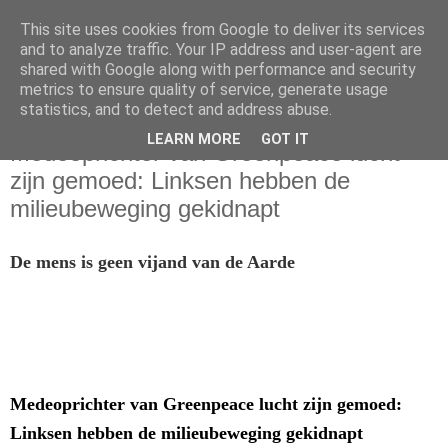
This site uses cookies from Google to deliver its services
and to analyze traffic. Your IP address and user-agent are
shared with Google along with performance and security
metrics to ensure quality of service, generate usage
statistics, and to detect and address abuse.
dinsdag 13 september 2022
LEARN MORE
GOT IT
Medeoprichter van Greenpeace lucht
zijn gemoed: Linksen hebben de
milieubeweging gekidnapt
De mens is geen vijand van de Aarde
Medeoprichter van Greenpeace lucht zijn gemoed:
Linksen hebben de milieubeweging gekidnapt