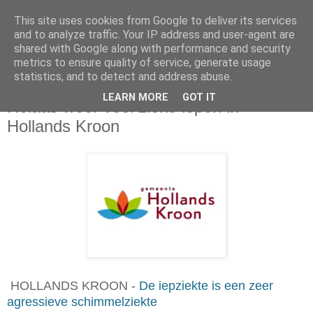
This site uses cookies from Google to deliver its services
and to analyze traffic. Your IP address and user-agent are
shared with Google along with performance and security
metrics to ensure quality of service, generate usage
statistics, and to detect and address abuse.
vrijdag 23 september 2022
LEARN MORE
GOT IT
Helaas weer veel zieke iepen in
Hollands Kroon
HOLLANDS KROON -
De iepziekte is een zeer
agressieve schimmelziekte