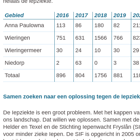
helaas de iepziekte.
Gebied
2016
2017
2018
2019
20
Anna Paulowna
113
86
180
82
21
Wieringen
751
631
1566
766
82
Wieringermeer
30
24
10
30
29
Niedorp
2
63
0
3
38
Totaal
896
804
1756
881
11
Samen zoeken naar een oplossing tegen de Iepziek
De Iepziekte is een groot probleem. Met het kappen v
ons landschap. Dat willen we oplossen. Samen met d
Helder en Texel en de Stichting Iepenwacht Fryslân (S
voor minder zieke Iepen. De SIF is opgericht in 2005 o