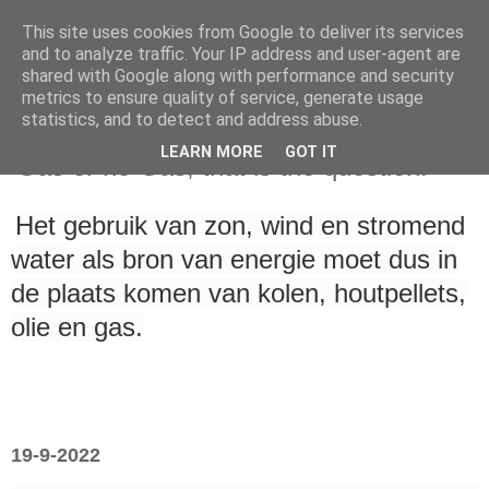
This site uses cookies from Google to deliver its services
and to analyze traffic. Your IP address and user-agent are
shared with Google along with performance and security
metrics to ensure quality of service, generate usage
statistics, and to detect and address abuse.
maandag 19 september 2022
LEARN MORE
GOT IT
‘Gas or no Gas, that is the question.’
Het gebruik van zon, wind en stromend
water als bron van energie moet dus in
de plaats komen van kolen, houtpellets,
olie en gas.
19-9-2022