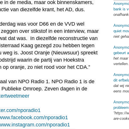
e in de media, maar ook binnenskamers, 
Anonymo
ctie van diezelfde krant, het AD, dus.

bank is 
onafhank
nderdag was voor D66 en de VVD wel 
Anonymo
 zeggen over stikstof in een interview, maar 
quiet mo
niet geh
at dat was.  In diezelfde reconstructie van 
nisterraad Kaag gezegd zou hebben tegen 
Anonymo
 weg is. Joost Oranje (Nieuwsuur) spreekt 
gebeurt a
het maar 
strijd waarin de partij van Hoekstra 
vertellen
n op oranje, zo niet rood voor het CDA.”

Anonymo
dit erfbel
anaal van NPO Radio 1. NPO Radio 1 is de 
dat wij n
 Publieke Omroep. Zeven dagen in de 
eens moo
stertweetmeer
Anonymo
probleem
tter.com/nporadio1​
“https://
//www.facebook.com/nporadio1​
are-cook
//www.instagram.com/nporadio1​