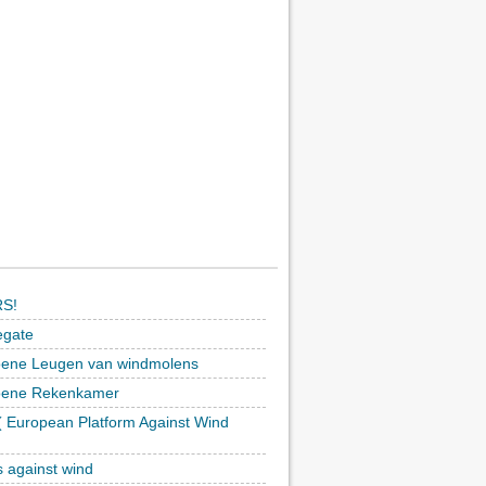
S!
egate
ene Leugen van windmolens
oene Rekenkamer
 European Platform Against Wind
)
s against wind