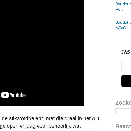
Baudet 
FVD
Baudet 
NAVO in
JAS 
Zoek
t de stikstofdoelen", met die draai in het AD 
React
elopen vrijdag voor behoorlijk wat 