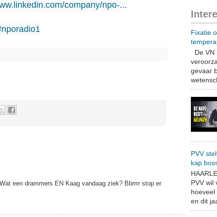
www.linkedin.com/company/npo-...
Inter
#nporadio1
Fixatie 
tempera
De VN b
veroorza
gevaar b
wetensch
PVV stel
kap bos
HAARLEM
PVV wil
6! Wat een drammers EN Kaag vandaag ziek? Bbrrrr stop er
hoeveel 
en dit jaa