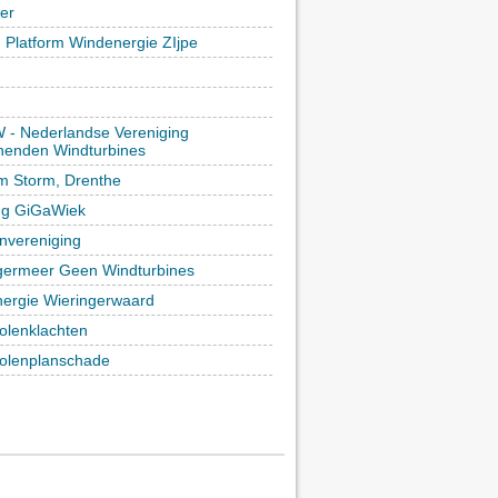
ker
h Platform Windenergie ZIjpe
- Nederlandse Vereniging
enden Windturbines
rm Storm, Drenthe
ing GiGaWiek
vereniging
germeer Geen Windturbines
ergie Wieringerwaard
lenklachten
lenplanschade