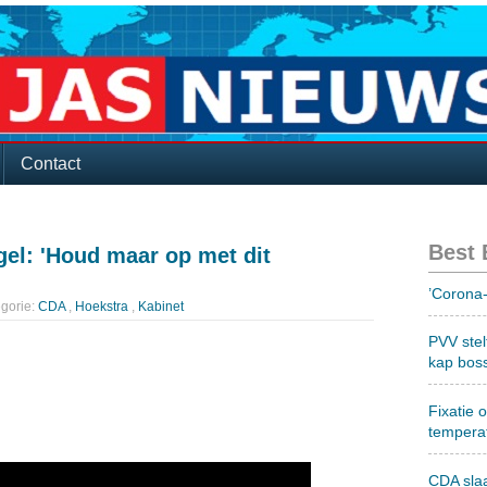
Contact
Best
el: 'Houd maar op met dit
’Corona-
gorie:
CDA
,
Hoekstra
,
Kabinet
PVV stel
kap bos
Fixatie 
tempera
CDA sla