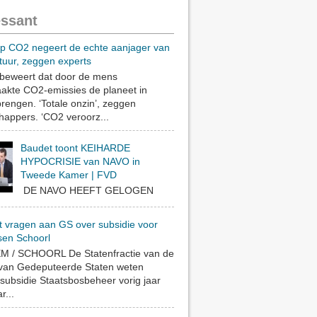
essant
op CO2 negeert de echte aanjager van
tuur, zeggen experts
eweert dat door de mens
akte CO2-emissies de planeet in
rengen. ‘Totale onzin’, zeggen
appers. ‘CO2 veroorz...
Baudet toont KEIHARDE
HYPOCRISIE van NAVO in
Tweede Kamer | FVD
DE NAVO HEEFT GELOGEN
t vragen aan GS over subsidie voor
sen Schoorl
 / SCHOORL De Statenfractie van de
 van Gedeputeerde Staten weten
subsidie Staatsbosbeheer vorig jaar
r...