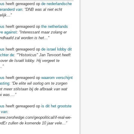
us
heeft gereageerd op
de nederlandsche
veranderd van
:
“DNB was al niet echt
elijk…”
us
heeft gereageerd op
the netherlands
ve against
:
“Interessant maar zolang er
andhaafd zal worden is het…”
us
heeft gereageerd op
de israel lobby dit
chter de
:
“"Historicus" Jan Tervoort heeft
over de Israël lobby. Hij vergeet te
…”
us
heeft gereageerd op
waarom verschijnt
asting
:
“De elite wil oorlog om te zorgen
iet meer stilstaan bij de afbraak van wat
i was.…”
us
heeft gereageerd op
is dit het grootste
 van
:
www.zerohedge.com/geopolitical/if-real-we-
edEr zullen de komende 10 jaar vele…”