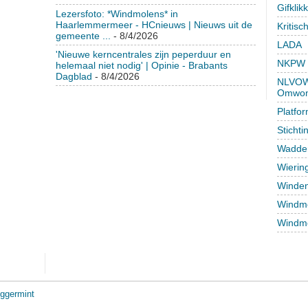
Gifklik
Lezersfoto: *Windmolens* in
Haarlemmermeer - HCnieuws | Nieuws uit de
Kritisc
gemeente ...
- 8/4/2026
LADA
'Nieuwe kerncentrales zijn peperduur en
NKPW
helemaal niet nodig' | Opinie - Brabants
Dagblad
- 8/4/2026
NLVOW 
Omwon
Platfo
Sticht
Wadden
Wierin
Winden
Windmo
Windmo
ggermint