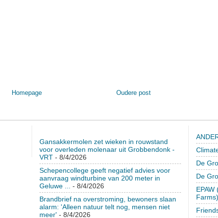
Homepage
Oudere post
ANDER
Gansakkermolen zet wieken in rouwstand
voor overleden molenaar uit Grobbendonk -
Climat
VRT
- 8/4/2026
De Gro
Schepencollege geeft negatief advies voor
De Gr
aanvraag windturbine van 200 meter in
Geluwe ...
- 8/4/2026
EPAW (
Farms
Brandbrief na overstroming, bewoners slaan
alarm: 'Alleen natuur telt nog, mensen niet
Friend
meer'
- 8/4/2026