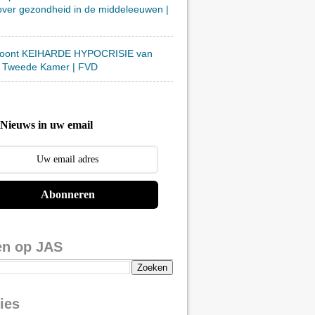
over gezondheid in de middeleeuwen |
toont KEIHARDE HYPOCRISIE van
 Tweede Kamer | FVD
Nieuws in uw email
Abonneren
en op JAS
ies