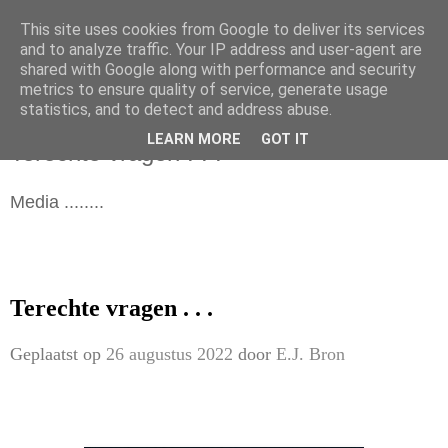
This site uses cookies from Google to deliver its services
and to analyze traffic. Your IP address and user-agent are
shared with Google along with performance and security
metrics to ensure quality of service, generate usage
statistics, and to detect and address abuse.
zaterdag 27 augustus 2022
LEARN MORE
GOT IT
Terechte vragen . . .
Media ........
Terechte vragen . . .
Geplaatst op
26 augustus 2022
door
E.J. Bron